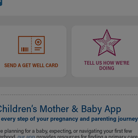
TELL US HOW WE'RE
SEND A GET WELL CARD
DOING
Children‘s Mother & Baby App
 every step of your pregnancy and parenting journey
 planning for a baby, expecting, or navigating your first few
herhood,
our app
provides resources for finding a primary care