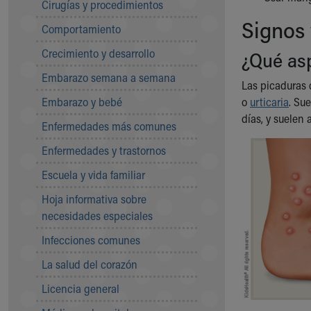
Cirugías y procedimientos
Community Mission
Signos
Comportamiento
Connect With Us
Our Culture of Caring
Crecimiento y desarrollo
¿Qué asp
Newsroom
Embarazo semana a semana
Our Leadership
Las picaduras 
Quality and Patient Safety
Embarazo y bebé
o
urticaria
. Su
Unity and Engagement
días, y suelen
Enfermedades más comunes
Women's Board
Our History
Enfermedades y trastornos
More childhood, please.™
Escuela y vida familiar
Cincinnati Children's
Your Visit
Hoja informativa sobre
MyChart Telehealth Visits
necesidades especiales
Directions
Infecciones comunes
Doggie Brigade
During Your Visit
La salud del corazón
Financial Services
Licencia general
Rest Accommodations