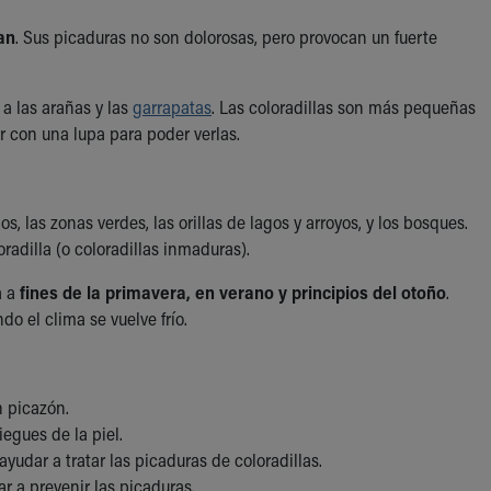
an
. Sus picaduras no son dolorosas, pero provocan un fuerte
 a las arañas y las
garrapatas
. Las coloradillas son más pequeñas
r con una lupa para poder verlas.
s, las zonas verdes, las orillas de lagos y arroyos, y los bosques.
radilla (o coloradillas inmaduras).
a a
fines de la primavera, en verano y principios del otoño
.
do el clima se vuelve frío.
n picazón.
iegues de la piel.
ayudar a tratar las picaduras de coloradillas.
r a prevenir las picaduras.