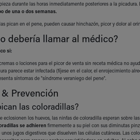
ieza durante las horas inmediatamente posteriores a la picadura. L
bo de una o dos semanas.
illas pican en el pene, pueden causar hinchazón, picor y dolor al or
o debería llamar al médico?
co si:
cremas o lociones para el picor de venta sin receta médica no ayuda
ra parece estar infectada (fíjese en el calor, el enrojecimiento alr
resenta síntomas de "síndrome veraniego del pene".
 & Prevención
can las coloradillas?
 eclosionen los huevos, las ninfas de coloradilla esperan sobre l
oradillas se adhieren
firmemente a su piel con sus diminutas pinza
 unos jugos digestivos que disuelven las células cutáneas. Las color