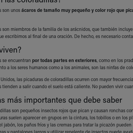
as son unos
ácaros de tamaño muy pequeño y color rojo que pic
as son miembros de la familia de los arácnidos, que también incluye
ue escribimos al final de una oración. De hecho, es necesario conta
viven?
as se encuentran
por todas partes en exteriores
, como en los prado
nto a los seres humanos como a los animales, son las ninfas de colo
 Unidos, las picaduras de coloradillas ocurren con mayor frecuenci
s tienden a salir cuando el suelo está caliente. No pueden vivir cuan
as más importantes que debe saber
adillas son pequeños insectos rojos que pican y causan ronchas co
ras suelen aparecer en grupos en la cintura, los tobillos o en los pl
el jabón, los paños fríos y las cremas para tratar la picazón pueden 
s y pantalones largos y utilizar repelente de insectos puede ayuda