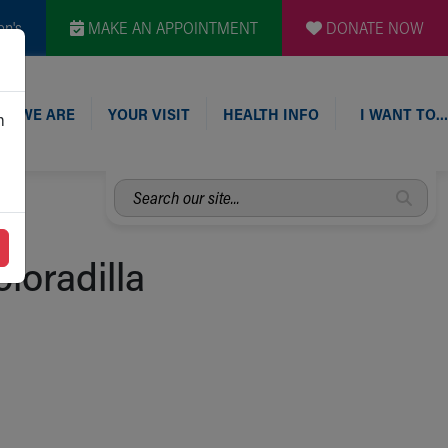
en's
MAKE AN APPOINTMENT
DONATE NOW
O WE ARE
YOUR VISIT
HEALTH INFO
I WANT TO…
n
Search
our
site...
loradilla