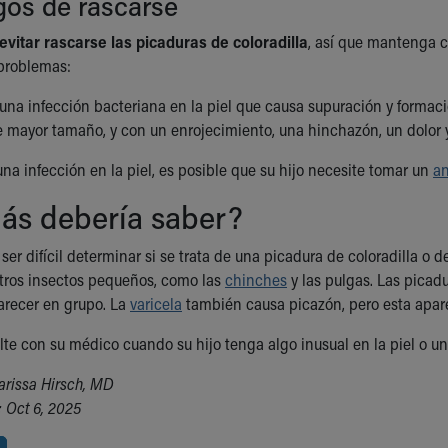
gos de rascarse
evitar rascarse las picaduras de coloradilla
, así que mantenga c
 problemas:
 una infección bacteriana en la piel que causa supuración y formac
e mayor tamaño, y con un enrojecimiento, una hinchazón, un dolor
na infección en la piel, es posible que su hijo necesite tomar un
an
ás debería saber?
er difícil determinar si se trata de una picadura de coloradilla o 
tros insectos pequeños, como las
chinches
y las pulgas. Las picad
arecer en grupo. La
varicela
también causa picazón, pero esta apare
te con su médico cuando su hijo tenga algo inusual en la piel o un 
arissa Hirsch, MD
 Oct 6, 2025