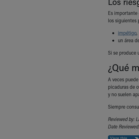
Los ries
Es importante
los siguientes
impétigo
,
un área d
Si se produce u
¿Qué m
A veces puede s
picaduras de o
y no suelen ap
Siempre consul
Reviewed by: L
Date Reviewed: