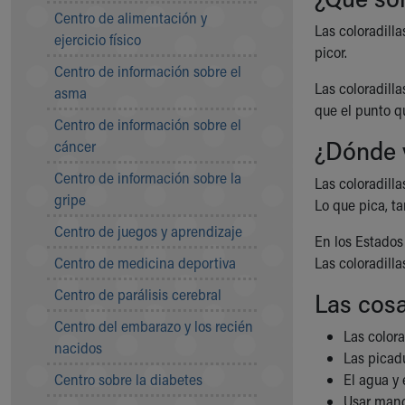
Symptom Checker
Centro de alimentación y
Las coloradill
Financial Services
ejercicio físico
picor.
Price Estimates
Centro de información sobre el
Family Supports
Las coloradill
asma
Sports Health Services Provider for Akron Zips
que el punto q
New Parents
Centro de información sobre el
Find a Pediatrics Location
¿Dónde 
cáncer
Find a Pediatrician
Centro de información sobre la
Las coloradill
MyChart
gripe
Lo que pica, ta
Make an Appointment
Breastfeeding Medicine
Centro de juegos y aprendizaje
En los Estados
Child Passenger Safety
Centro de medicina deportiva
Las coloradilla
Safe Sleep for Babies
Safe Sleep
Centro de parálisis cerebral
Las cos
About Akron Children's Pediatrics
Centro del embarazo y los recién
Who We Are
Las color
nacidos
Building a Brighter Future
Las picadu
Our Mission, Vision, Promise
Centro sobre la diabetes
El agua y 
Calendar of Events
Usar manga