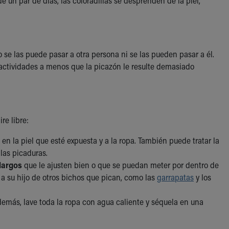
 un par de días, las coloradillas se desprenden de la piel,
o se las puede pasar a otra persona ni se las pueden pasar a él.
 actividades a menos que la picazón le resulte demasiado
re libre:
la piel que esté expuesta y a la ropa. También puede tratar la
las picaduras.
largos
que le ajusten bien o que se puedan meter por dentro de
 a su hijo de otros bichos que pican, como las
garrapatas
y los
demás, lave toda la ropa con agua caliente y séquela en una