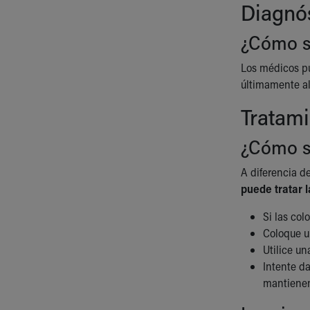
Diagnó
¿Cómo se
Los médicos pu
últimamente al 
Tratami
¿Cómo se
A diferencia d
puede tratar 
Si las col
Coloque un
Utilice un
Intente da
mantienen