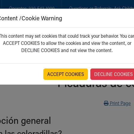
Operator:
330-543-1000
Questions or Referrals:
Ask Childr
Content /Cookie Warning
GET CARE
NEW PARENTS
WH
This content may set cookies that could track your behavior. You ca
ACCEPT COOKIES to allow the cookies and view the content, or
DECLINE COOKIES and not view the content.
ACCEPT COOKIES
DECLINE COOKIES
Picaduras de co
Print
Print Page
ción general
 las coloradillas?