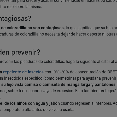
ecesitan para crecer y acabar convirtiéndose en adultas. Al cabo de
tito rojo sobre la misma.
ntagiosas?
 de coloradilla no son contagiosas,
lo que significa que su hijo n
caduras de coloradilla no necesita dejar de hacer deporte ni otras
den prevenir?
revenir las picaduras de coloradillas, haga lo siguiente al estar al ai
un
repelente de insectos
con 10%–30% de concentración de DEET en 
n insecticida específico (como permetrina) para ayudar a prevenir 
su hijo vista camisa o camiseta de manga larga y pantalones 
ines, sobre todo, cuando vaya de excursión. Esto también protegerá
s.
iel de los niños con agua y jabón
cuando regresen a interiores. A
 temperatura alta antes de volver a usarla.