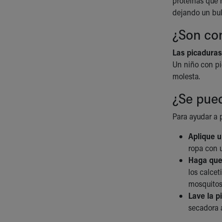
proteínas que n
dejando un bul
¿Son co
Las picaduras
Un niño con pi
molesta.
¿Se pue
Para ayudar a p
Aplique 
ropa con u
Haga que 
los calcet
mosquito
Lave la p
secadora a