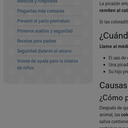
Médicos y hospitales
Visiting
La picazón emp
Gift Shop
remiten al ca
Preguntas más comunes
Department of Public Safety
Prevenir el parto prematuro
Health Info
Si las colorad
Health Information
Primeros auxilios y seguridad
¿Cuánd
Healthy Info, Healthy Kids
Recetas para padres
Inside Children's Blog
Llame al médi
KidsHealth Topics
Seguridad durante el verano
Family Library
El uso de 
Videos de ayuda para la crianza
Educational Resources
Una picadu
de niños
Injury Prevention
Su hijo p
Medical Records
Causas
Symptom Checker
Skip to main content
¿Cómo pi
Después de que
animal, las
col
saliva contiene