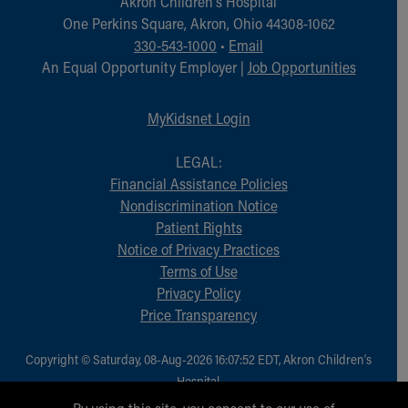
Akron Children‘s Hospital
One Perkins Square, Akron, Ohio 44308-1062
330-543-1000
•
Email
An Equal Opportunity Employer |
Job Opportunities
MyKidsnet Login
LEGAL:
Financial Assistance Policies
Nondiscrimination Notice
Patient Rights
Notice of Privacy Practices
Terms of Use
Privacy Policy
Price Transparency
Copyright © Saturday, 08-Aug-2026 16:07:52 EDT, Akron Children‘s
Hospital.
All Rights Reserved.