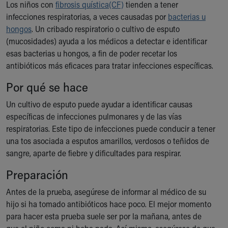
Los niños con
fibrosis quística(CF)
tienden a tener
Ronald McDonald House Care Mobile
infecciones respiratorias, a veces causadas por
bacterias u
Health Centers
hongos
. Un cribado respiratorio o cultivo de esputo
Symptom Checker
(mucosidades) ayuda a los médicos a detectar e identificar
Financial Services
esas bacterias u hongos, a fin de poder recetar los
Price Estimates
antibióticos más eficaces para tratar infecciones específicas.
Family Supports
Sports Health Services Provider for Akron Zips
Por qué se hace
New Parents
Un cultivo de esputo puede ayudar a identificar causas
Find a Pediatrics Location
específicas de infecciones pulmonares y de las vías
Find a Pediatrician
respiratorias. Este tipo de infecciones puede conducir a tener
MyChart
una tos asociada a esputos amarillos, verdosos o teñidos de
Make an Appointment
sangre, aparte de fiebre y dificultades para respirar.
Breastfeeding Medicine
Child Passenger Safety
Preparación
Safe Sleep for Babies
Safe Sleep
Antes de la prueba, asegúrese de informar al médico de su
About Akron Children's Pediatrics
hijo si ha tomado antibióticos hace poco. El mejor momento
Who We Are
para hacer esta prueba suele ser por la mañana, antes de
Building a Brighter Future