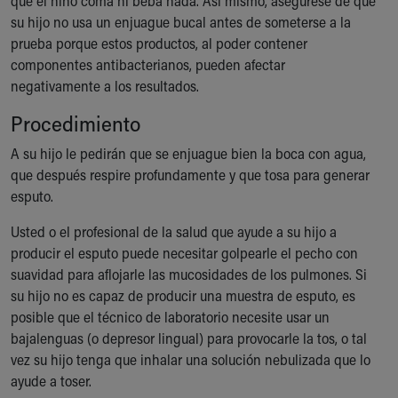
que el niño coma ni beba nada. Así mismo, asegúrese de que
Our Mission, Vision, Promise
su hijo no usa un enjuague bucal antes de someterse a la
Calendar of Events
prueba porque estos productos, al poder contener
Community Mission
componentes antibacterianos, pueden afectar
Connect With Us
negativamente a los resultados.
Our Culture of Caring
Procedimiento
Newsroom
Our Leadership
A su hijo le pedirán que se enjuague bien la boca con agua,
Quality and Patient Safety
que después respire profundamente y que tosa para generar
Unity and Engagement
esputo.
Women's Board
Usted o el profesional de la salud que ayude a su hijo a
Our History
producir el esputo puede necesitar golpearle el pecho con
More childhood, please.™
suavidad para aflojarle las mucosidades de los pulmones. Si
Cincinnati Children's
su hijo no es capaz de producir una muestra de esputo, es
Your Visit
posible que el técnico de laboratorio necesite usar un
MyChart Telehealth Visits
bajalenguas (o depresor lingual) para provocarle la tos, o tal
Directions
vez su hijo tenga que inhalar una solución nebulizada que lo
Doggie Brigade
ayude a toser.
During Your Visit