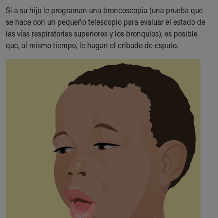
Financial Services
Si a su hijo le programan una broncoscopia (una prueba que
Rest Accommodations
se hace con un pequeño telescopio para evaluar el estado de
Visiting
las vías respiratorias superiores y los bronquios), es posible
Gift Shop
que, al mismo tiempo, le hagan el cribado de esputo.
Department of Public Safety
Health Info
Health Information
Healthy Info, Healthy Kids
Inside Children's Blog
KidsHealth Topics
Family Library
Educational Resources
Injury Prevention
Medical Records
Symptom Checker
Skip to main content