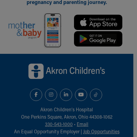
pregnancy and parenting journey.
Back to top of page
Akron Children‘s Hospital
One Perkins Square, Akron, Ohio 44308-1062
330-543-1000
•
Email
An Equal Opportunity Employer |
Job Opportunities