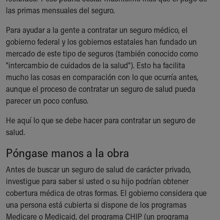
las primas mensuales del seguro.
Our Mission, Vision, Promise
Calendar of Events
Para ayudar a la gente a contratar un seguro médico, el
Community Mission
gobierno federal y los gobiernos estatales han fundado un
Connect With Us
mercado de este tipo de seguros (también conocido como
Our Culture of Caring
"intercambio de cuidados de la salud"). Esto ha facilita
Newsroom
mucho las cosas en comparación con lo que ocurría antes,
Our Leadership
aunque el proceso de contratar un seguro de salud pueda
Quality and Patient Safety
parecer un poco confuso.
Unity and Engagement
Women's Board
He aquí lo que se debe hacer para contratar un seguro de
Our History
salud.
More childhood, please.™
Póngase manos a la obra
Cincinnati Children's
Your Visit
Antes de buscar un seguro de salud de carácter privado,
MyChart Telehealth Visits
investigue para saber si usted o su hijo podrían obtener
Directions
cobertura médica de otras formas. El gobierno considera que
Doggie Brigade
una persona está cubierta si dispone de los programas
During Your Visit
Medicare o Medicaid, del programa CHIP (un programa