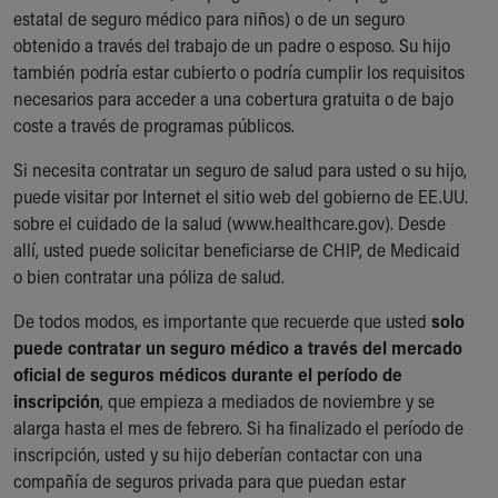
Financial Services
estatal de seguro médico para niños) o de un seguro
Rest Accommodations
obtenido a través del trabajo de un padre o esposo. Su hijo
Visiting
también podría estar cubierto o podría cumplir los requisitos
Gift Shop
necesarios para acceder a una cobertura gratuita o de bajo
Department of Public Safety
coste a través de programas públicos.
Health Info
Health Information
Si necesita contratar un seguro de salud para usted o su hijo,
Healthy Info, Healthy Kids
puede visitar por Internet el sitio web del gobierno de EE.UU.
Inside Children's Blog
sobre el cuidado de la salud (www.healthcare.gov). Desde
KidsHealth Topics
allí, usted puede solicitar beneficiarse de CHIP, de Medicaid
Family Library
o bien contratar una póliza de salud.
Educational Resources
De todos modos, es importante que recuerde que usted
solo
Injury Prevention
puede contratar un seguro médico a través del mercado
Medical Records
oficial de seguros médicos durante el período de
Symptom Checker
inscripción
, que empieza a mediados de noviembre y se
Skip to main content
alarga hasta el mes de febrero. Si ha finalizado el período de
inscripción, usted y su hijo deberían contactar con una
compañía de seguros privada para que puedan estar