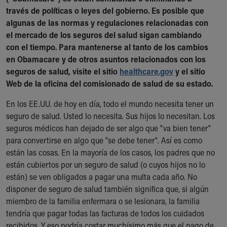
Ronald McDonald House Care Mobile
través de políticas o leyes del gobierno. Es posible que
Health Centers
algunas de las normas y regulaciones relacionadas con
Symptom Checker
el mercado de los seguros del salud sigan cambiando
Financial Services
con el tiempo. Para mantenerse al tanto de los cambios
Price Estimates
en Obamacare y de otros asuntos relacionados con los
Family Supports
seguros de salud, visite el sitio
healthcare.gov
y el sitio
Sports Health Services Provider for Akron Zips
Web de la oficina del comisionado de salud de su estado.
New Parents
En los EE.UU. de hoy en día, todo el mundo necesita tener un
Find a Pediatrics Location
seguro de salud. Usted lo necesita. Sus hijos lo necesitan. Los
Find a Pediatrician
seguros médicos han dejado de ser algo que "va bien tener"
MyChart
para convertirse en algo que "se debe tener". Así es como
Make an Appointment
están las cosas. En la mayoría de los casos, los padres que no
Breastfeeding Medicine
están cubiertos por un seguro de salud (o cuyos hijos no lo
Child Passenger Safety
están) se ven obligados a pagar una multa cada año. No
Safe Sleep for Babies
disponer de seguro de salud también significa que, si algún
Safe Sleep
miembro de la familia enfermara o se lesionara, la familia
About Akron Children's Pediatrics
tendría que pagar todas las facturas de todos los cuidados
Who We Are
recibidos. Y eso podría costar muchísimo más que el pago de
Building a Brighter Future