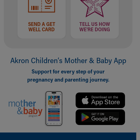
Financial Services
Rest Accommodations
Visiting
Gift Shop
SEND A GET
TELL US HOW
WELL CARD
WE'RE DOING
Department of Public Safety
Health Info
Health Information
Healthy Info, Healthy Kids
Akron Children‘s Mother & Baby App
Inside Children's Blog
KidsHealth Topics
Support for every step of your
Family Library
pregnancy and parenting journey.
Educational Resources
Injury Prevention
Medical Records
Symptom Checker
Skip to main content
Back to top of page