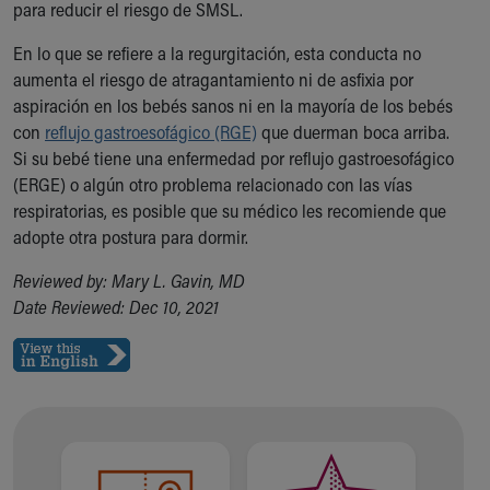
para reducir el riesgo de SMSL.
Our Mission, Vision, Promise
Calendar of Events
En lo que se refiere a la regurgitación, esta conducta no
Community Mission
aumenta el riesgo de atragantamiento ni de asfixia por
Connect With Us
aspiración en los bebés sanos ni en la mayoría de los bebés
Our Culture of Caring
con
reflujo gastroesofágico (RGE)
que duerman boca arriba.
Newsroom
Si su bebé tiene una enfermedad por reflujo gastroesofágico
Our Leadership
(ERGE) o algún otro problema relacionado con las vías
Quality and Patient Safety
respiratorias, es posible que su médico les recomiende que
Unity and Engagement
adopte otra postura para dormir.
Women's Board
Reviewed by: Mary L. Gavin, MD
Our History
Date Reviewed: Dec 10, 2021
More childhood, please.™
Cincinnati Children's
Your Visit
MyChart Telehealth Visits
Directions
Doggie Brigade
During Your Visit