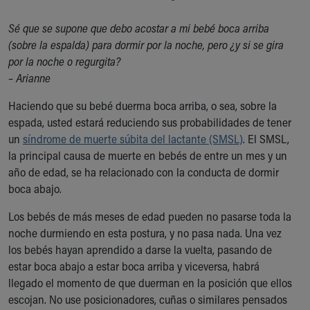
Ronald McDonald House Care Mobile
Health Centers
Sé que se supone que debo acostar a mi bebé boca arriba
Symptom Checker
(sobre la espalda) para dormir por la noche, pero ¿y si se gira
Financial Services
por la noche o regurgita?
Price Estimates
– Arianne
Family Supports
Haciendo que su bebé duerma boca arriba, o sea, sobre la
Sports Health Services Provider for Akron Zips
espada, usted estará reduciendo sus probabilidades de tener
New Parents
un
síndrome de muerte súbita del lactante (SMSL)
. El SMSL,
Find a Pediatrics Location
la principal causa de muerte en bebés de entre un mes y un
Find a Pediatrician
año de edad, se ha relacionado con la conducta de dormir
MyChart
boca abajo.
Make an Appointment
Breastfeeding Medicine
Los bebés de más meses de edad pueden no pasarse toda la
Child Passenger Safety
noche durmiendo en esta postura, y no pasa nada. Una vez
Safe Sleep for Babies
los bebés hayan aprendido a darse la vuelta, pasando de
Safe Sleep
estar boca abajo a estar boca arriba y viceversa, habrá
About Akron Children's Pediatrics
llegado el momento de que duerman en la posición que ellos
Who We Are
escojan. No use posicionadores, cuñas o similares pensados
Building a Brighter Future