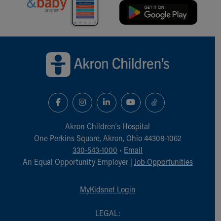
Back to top of page
Akron Children‘s Hospital
One Perkins Square, Akron, Ohio 44308-1062
330-543-1000
•
Email
An Equal Opportunity Employer |
Job Opportunities
MyKidsnet Login
LEGAL: