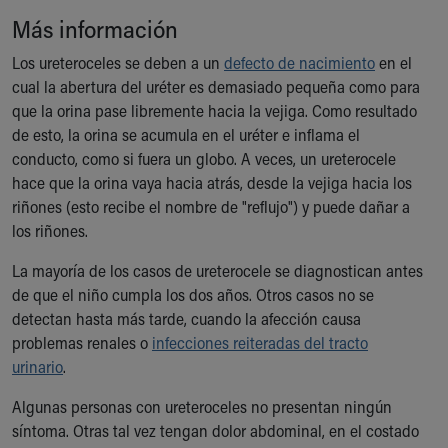
Ronald McDonald House Care Mobile
Más información
Health Centers
Symptom Checker
Los ureteroceles se deben a un
defecto de nacimiento
en el
Financial Services
cual la abertura del uréter es demasiado pequeña como para
Price Estimates
que la orina pase libremente hacia la vejiga. Como resultado
Family Supports
de esto, la orina se acumula en el uréter e inflama el
Sports Health Services Provider for Akron Zips
conducto, como si fuera un globo. A veces, un ureterocele
New Parents
hace que la orina vaya hacia atrás, desde la vejiga hacia los
Find a Pediatrics Location
riñones (esto recibe el nombre de "reflujo") y puede dañar a
Find a Pediatrician
los riñones.
MyChart
La mayoría de los casos de ureterocele se diagnostican antes
Make an Appointment
de que el niño cumpla los dos años. Otros casos no se
Breastfeeding Medicine
detectan hasta más tarde, cuando la afección causa
Child Passenger Safety
problemas renales o
infecciones reiteradas del tracto
Safe Sleep for Babies
urinario
.
Safe Sleep
About Akron Children's Pediatrics
Algunas personas con ureteroceles no presentan ningún
Who We Are
síntoma. Otras tal vez tengan dolor abdominal, en el costado
Building a Brighter Future