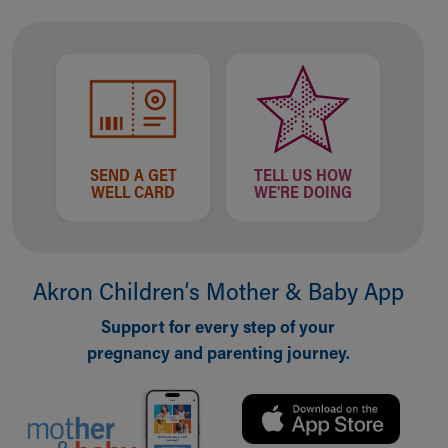
Financial Services
Rest Accommodations
Visiting
Gift Shop
Department of Public Safety
Health Info
Health Information
Healthy Info, Healthy Kids
SEND A GET
TELL US HOW
WELL CARD
WE'RE DOING
Inside Children's Blog
KidsHealth Topics
Family Library
Educational Resources
Akron Children‘s Mother & Baby App
Injury Prevention
Medical Records
Support for every step of your
Symptom Checker
pregnancy and parenting journey.
Skip to main content