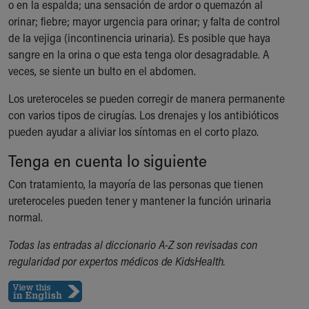
o en la espalda; una sensación de ardor o quemazón al
Our Mission, Vision, Promise
orinar; fiebre; mayor urgencia para orinar; y falta de control
Calendar of Events
de la vejiga (incontinencia urinaria). Es posible que haya
Community Mission
sangre en la orina o que esta tenga olor desagradable. A
Connect With Us
veces, se siente un bulto en el abdomen.
Our Culture of Caring
Newsroom
Los ureteroceles se pueden corregir de manera permanente
Our Leadership
con varios tipos de cirugías. Los drenajes y los antibióticos
Quality and Patient Safety
pueden ayudar a aliviar los síntomas en el corto plazo.
Unity and Engagement
Tenga en cuenta lo siguiente
Women's Board
Our History
Con tratamiento, la mayoría de las personas que tienen
More childhood, please.™
ureteroceles pueden tener y mantener la función urinaria
Cincinnati Children's
normal.
Your Visit
Todas las entradas al diccionario A-Z son revisadas con
MyChart Telehealth Visits
regularidad por expertos médicos de KidsHealth.
Directions
Doggie Brigade
During Your Visit