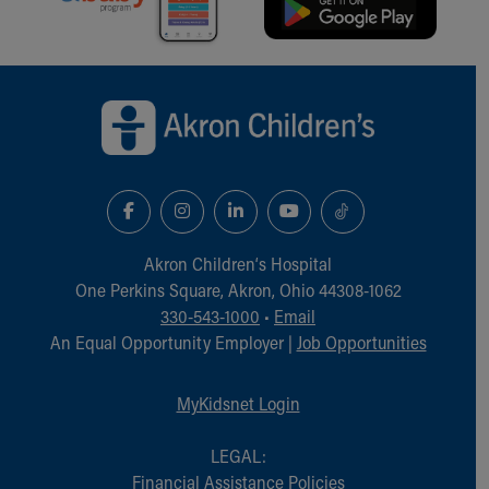
Back to top of page
Akron Children‘s Hospital
One Perkins Square, Akron, Ohio 44308-1062
330-543-1000
•
Email
An Equal Opportunity Employer |
Job Opportunities
MyKidsnet Login
LEGAL:
Financial Assistance Policies