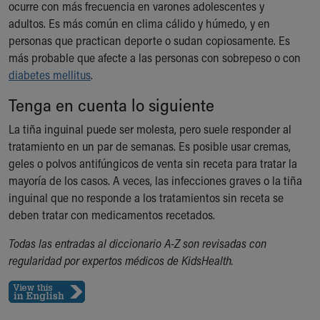
ocurre con más frecuencia en varones adolescentes y
Our Mission, Vision, Promise
adultos. Es más común en clima cálido y húmedo, y en
Calendar of Events
personas que practican deporte o sudan copiosamente. Es
Community Mission
más probable que afecte a las personas con sobrepeso o con
Connect With Us
diabetes mellitus
.
Our Culture of Caring
Newsroom
Tenga en cuenta lo siguiente
Our Leadership
La tiña inguinal puede ser molesta, pero suele responder al
Quality and Patient Safety
tratamiento en un par de semanas. Es posible usar cremas,
Unity and Engagement
geles o polvos antifúngicos de venta sin receta para tratar la
Women's Board
mayoría de los casos. A veces, las infecciones graves o la tiña
Our History
inguinal que no responde a los tratamientos sin receta se
More childhood, please.™
deben tratar con medicamentos recetados.
Cincinnati Children's
Your Visit
Todas las entradas al diccionario A-Z son revisadas con
MyChart Telehealth Visits
regularidad por expertos médicos de KidsHealth.
Directions
Doggie Brigade
During Your Visit