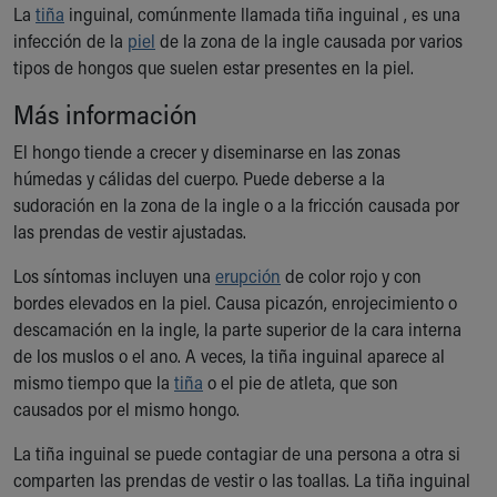
La
Ronald McDonald House Care Mobile
tiña
inguinal, comúnmente llamada tiña inguinal , es una
infección de la
Health Centers
piel
de la zona de la ingle causada por varios
tipos de hongos que suelen estar presentes en la piel.
Symptom Checker
Financial Services
Más información
Price Estimates
Family Supports
El hongo tiende a crecer y diseminarse en las zonas
Sports Health Services Provider for Akron Zips
húmedas y cálidas del cuerpo. Puede deberse a la
New Parents
sudoración en la zona de la ingle o a la fricción causada por
Find a Pediatrics Location
las prendas de vestir ajustadas.
Find a Pediatrician
Los síntomas incluyen una
erupción
de color rojo y con
MyChart
bordes elevados en la piel. Causa picazón, enrojecimiento o
Make an Appointment
descamación en la ingle, la parte superior de la cara interna
Breastfeeding Medicine
de los muslos o el ano. A veces, la tiña inguinal aparece al
Child Passenger Safety
mismo tiempo que la
tiña
o el pie de atleta, que son
Safe Sleep for Babies
causados por el mismo hongo.
Safe Sleep
About Akron Children's Pediatrics
La tiña inguinal se puede contagiar de una persona a otra si
Who We Are
comparten las prendas de vestir o las toallas. La tiña inguinal
Building a Brighter Future