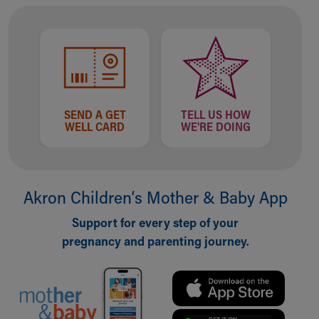
Financial Services
Rest Accommodations
Visiting
Gift Shop
Department of Public Safety
Health Info
Health Information
SEND A GET
TELL US HOW
Healthy Info, Healthy Kids
WELL CARD
WE'RE DOING
Inside Children's Blog
KidsHealth Topics
Family Library
Educational Resources
Akron Children‘s Mother & Baby App
Injury Prevention
Support for every step of your
Medical Records
pregnancy and parenting journey.
Symptom Checker
Skip to main content