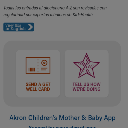
Financial Services
Todas las entradas al diccionario A-Z son revisadas con
Rest Accommodations
regularidad por expertos médicos de KidsHealth.
Visiting
Gift Shop
Department of Public Safety
Health Info
Health Information
Healthy Info, Healthy Kids
Inside Children's Blog
KidsHealth Topics
Family Library
Educational Resources
Injury Prevention
SEND A GET
TELL US HOW
WELL CARD
WE'RE DOING
Medical Records
Symptom Checker
Skip to main content
Akron Children‘s Mother & Baby App
Support for every step of your