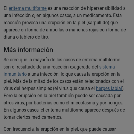
Ronald McDonald House Care Mobile
El
eritema multiforme
es una reacción de hipersensibilidad a
Health Centers
una infección o, en algunos casos, a un medicamento. Esta
Symptom Checker
reacción provoca una erupción en la piel (sarpullido) que
Financial Services
aparece en forma de ampollas o manchas rojas con forma de
Price Estimates
diana o tablero de tiro.
Family Supports
Sports Health Services Provider for Akron Zips
Más información
New Parents
Se cree que la mayoría de los casos de eritema multiforme
Find a Pediatrics Location
son el resultado de una reacción exagerada del
sistema
Find a Pediatrician
inmunitario
a una infección, lo que causa la erupción en la
MyChart
piel. Más de la mitad de los casos están relacionados con el
Make an Appointment
virus del herpes simplex (el virus que causa el
herpes labial
).
Breastfeeding Medicine
Pero la erupción en la piel también puede ser causada por
Child Passenger Safety
otros virus, por bacterias como el micoplasma y por hongos.
Safe Sleep for Babies
En algunos casos, el eritema multiforme aparece después de
Safe Sleep
tomar ciertos medicamentos.
About Akron Children's Pediatrics
Who We Are
Con frecuencia, la erupción en la piel, que puede causar
Building a Brighter Future