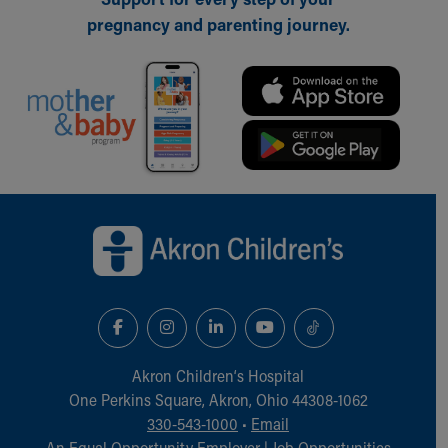
pregnancy and parenting journey.
Back to top of page
Akron Children‘s Hospital
One Perkins Square, Akron, Ohio 44308-1062
330-543-1000
•
Email
An Equal Opportunity Employer |
Job Opportunities