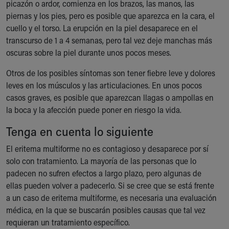
picazón o ardor, comienza en los brazos, las manos, las
Our Mission, Vision, Promise
piernas y los pies, pero es posible que aparezca en la cara, el
Calendar of Events
cuello y el torso. La erupción en la piel desaparece en el
Community Mission
transcurso de 1 a 4 semanas, pero tal vez deje manchas más
Connect With Us
oscuras sobre la piel durante unos pocos meses.
Our Culture of Caring
Newsroom
Otros de los posibles síntomas son tener fiebre leve y dolores
Our Leadership
leves en los músculos y las articulaciones. En unos pocos
Quality and Patient Safety
casos graves, es posible que aparezcan llagas o ampollas en
Unity and Engagement
la boca y la afección puede poner en riesgo la vida.
Women's Board
Tenga en cuenta lo siguiente
Our History
More childhood, please.™
El eritema multiforme no es contagioso y desaparece por sí
Cincinnati Children's
solo con tratamiento. La mayoría de las personas que lo
Your Visit
padecen no sufren efectos a largo plazo, pero algunas de
MyChart Telehealth Visits
ellas pueden volver a padecerlo. Si se cree que se está frente
Directions
a un caso de eritema multiforme, es necesaria una evaluación
Doggie Brigade
médica, en la que se buscarán posibles causas que tal vez
During Your Visit
requieran un tratamiento específico.