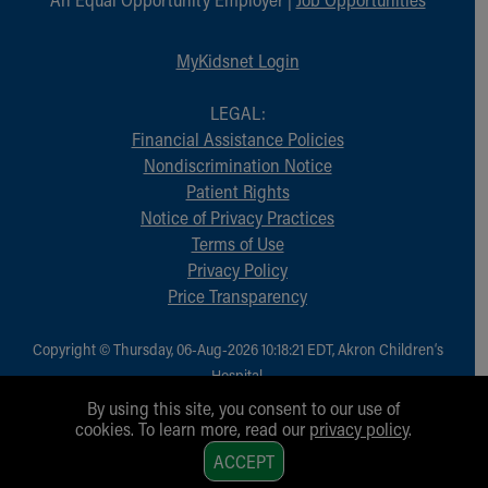
MyKidsnet Login
LEGAL:
Financial Assistance Policies
Nondiscrimination Notice
Patient Rights
Notice of Privacy Practices
Terms of Use
Privacy Policy
Price Transparency
Copyright © Thursday, 06-Aug-2026 10:18:21 EDT, Akron Children‘s
Hospital.
All Rights Reserved.
By using this site, you consent to our use of
cookies. To learn more, read our
privacy policy
.
1
ACCEPT