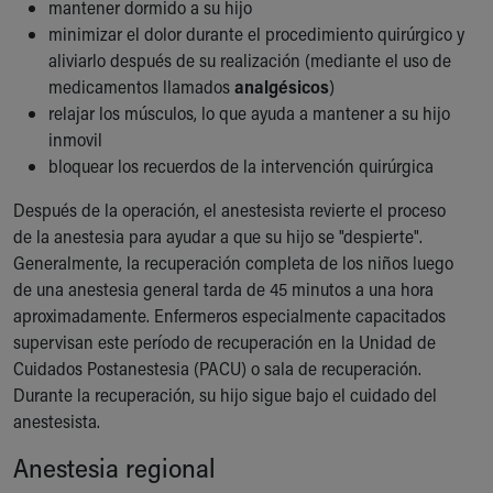
Financial Services
mantener dormido a su hijo
Rest Accommodations
minimizar el dolor durante el procedimiento quirúrgico y
Visiting
aliviarlo después de su realización (mediante el uso de
Gift Shop
medicamentos llamados
analgésicos
)
Department of Public Safety
relajar los músculos, lo que ayuda a mantener a su hijo
Health Info
inmovil
Health Information
bloquear los recuerdos de la intervención quirúrgica
Healthy Info, Healthy Kids
Después de la operación, el anestesista revierte el proceso
Inside Children's Blog
de la anestesia para ayudar a que su hijo se "despierte".
KidsHealth Topics
Generalmente, la recuperación completa de los niños luego
Family Library
de una anestesia general tarda de 45 minutos a una hora
Educational Resources
aproximadamente. Enfermeros especialmente capacitados
Injury Prevention
supervisan este período de recuperación en la Unidad de
Medical Records
Cuidados Postanestesia (PACU) o sala de recuperación.
Symptom Checker
Durante la recuperación, su hijo sigue bajo el cuidado del
Skip to main content
anestesista.
Anestesia regional