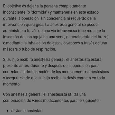
Our Mission, Vision, Promise
El objetivo es dejar a la persona completamente
Calendar of Events
inconsciente (o "dormida") y mantenerla en este estado
Community Mission
durante la operación, sin conciencia ni recuerdo de la
Connect With Us
intervención quirúrgica. La anestesia general se puede
Our Culture of Caring
administrar a través de una vía intravenosa (que requiere la
Newsroom
inserción de una aguja en una vena, generalmente del brazo)
Our Leadership
o mediante la inhalación de gases o vapores a través de una
Quality and Patient Safety
máscara o tubo de respiración.
Unity and Engagement
Si su hijo recibirá anestesia general, el anestesista estará
Women's Board
presente antes, durante y después de la operación para
Our History
controlar la administración de los medicamentos anestésicos
More childhood, please.™
y asegurarse de que su hijo reciba la dosis correcta en todo
Cincinnati Children's
momento.
Your Visit
MyChart Telehealth Visits
Con anestesia general, el anestesista utiliza una
Directions
combinación de varios medicamentos para lo siguiente:
Doggie Brigade
During Your Visit
aliviar la ansiedad