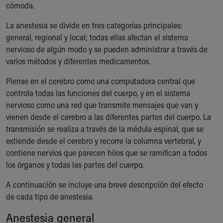
cómoda.
Ronald McDonald House Care Mobile
Health Centers
La anestesia se divide en tres categorías principales:
Symptom Checker
general, regional y local; todas ellas afectan el sistema
Financial Services
nervioso de algún modo y se pueden administrar a través de
Price Estimates
varios métodos y diferentes medicamentos.
Family Supports
Sports Health Services Provider for Akron Zips
Piense en el cerebro como una computadora central que
New Parents
controla todas las funciones del cuerpo, y en el sistema
Find a Pediatrics Location
nervioso como una red que transmite mensajes que van y
Find a Pediatrician
vienen desde el cerebro a las diferentes partes del cuerpo. La
MyChart
transmisión se realiza a través de la médula espinal, que se
Make an Appointment
extiende desde el cerebro y recorre la columna vertebral, y
Breastfeeding Medicine
contiene nervios que parecen hilos que se ramifican a todos
Child Passenger Safety
los órganos y todas las partes del cuerpo.
Safe Sleep for Babies
A continuación se incluye una breve descripción del efecto
Safe Sleep
de cada tipo de anestesia.
About Akron Children's Pediatrics
Who We Are
Anestesia general
Building a Brighter Future