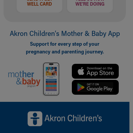
WELL CARD
WE'RE DOING
Akron Children‘s Mother & Baby App
Support for every step of your
pregnancy and parenting journey.
Back to top of page