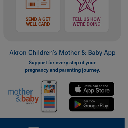
SEND A GET
TELL US HOW
WELL CARD
WE'RE DOING
Akron Children‘s Mother & Baby App
Support for every step of your
pregnancy and parenting journey.
Back to top of page