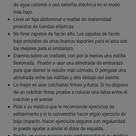
Financial Services
de agua caliente o una esterilla eléctrica en el modo
Rest Accommodations
más bajo.
Visiting
Lleve un faja abdominal o mallas de maternidad
Gift Shop
provistos de bandas elásticas.
Department of Public Safety
No lleve zapatos de tacón alto. Los zapatos de tacón
Health Info
bajo provistos de unos buenos soportes para el arco son
Health Information
los mejores para el embarazo.
Healthy Info, Healthy Kids
Duerma sobre un costado, con por lo menos una rodilla
Inside Children's Blog
flexionada. Pruebe a usar una almohada de embarazo
KidsHealth Topics
para que dormir le resulte más cómodo. O póngase una
Family Library
almohada entre las rodillas y otra debajo del vientre.
Educational Resources
Lo mejor es usar colchones firmes y duros. Si no dispone
Injury Prevention
de un colchón firme, pruebe a colocar una tabla entre el
Medical Records
colchón y el somier.
Symptom Checker
Pida a su médico que le recomiende ejercicios de
Skip to main content
estiramiento y si le convendría hacer algún ejercicio de
bajo impacto. Hacer ejercicios seguros con regularidad
le puede ayudar a aliviar el dolor de espalda.
Reciba un suave masaje para embarazadas si su médico