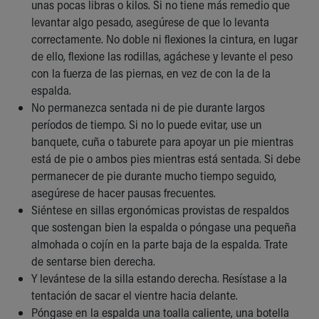
unas pocas libras o kilos. Si no tiene más remedio que
Our Mission, Vision, Promise
levantar algo pesado, asegúrese de que lo levanta
Calendar of Events
correctamente. No doble ni flexiones la cintura, en lugar
Community Mission
de ello, flexione las rodillas, agáchese y levante el peso
Connect With Us
con la fuerza de las piernas, en vez de con la de la
Our Culture of Caring
espalda.
Newsroom
No permanezca sentada ni de pie durante largos
Our Leadership
períodos de tiempo. Si no lo puede evitar, use un
Quality and Patient Safety
banquete, cuña o taburete para apoyar un pie mientras
Unity and Engagement
está de pie o ambos pies mientras está sentada. Si debe
Women's Board
permanecer de pie durante mucho tiempo seguido,
Our History
asegúrese de hacer pausas frecuentes.
More childhood, please.™
Siéntese en sillas ergonómicas provistas de respaldos
Cincinnati Children's
que sostengan bien la espalda o póngase una pequeña
Your Visit
almohada o cojín en la parte baja de la espalda. Trate
MyChart Telehealth Visits
de sentarse bien derecha.
Directions
Y levántese de la silla estando derecha. Resístase a la
Doggie Brigade
tentación de sacar el vientre hacia delante.
During Your Visit
Póngase en la espalda una toalla caliente, una botella