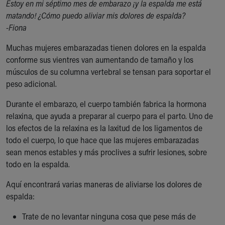
Estoy en mi séptimo mes de embarazo ¡y la espalda me está
Ronald McDonald House Care Mobile
matando! ¿Cómo puedo aliviar mis dolores de espalda?
Health Centers
-Fiona
Symptom Checker
Financial Services
Muchas mujeres embarazadas tienen dolores en la espalda
Price Estimates
conforme sus vientres van aumentando de tamaño y los
Family Supports
músculos de su columna vertebral se tensan para soportar el
Sports Health Services Provider for Akron Zips
peso adicional.
New Parents
Find a Pediatrics Location
Durante el embarazo, el cuerpo también fabrica la hormona
Find a Pediatrician
relaxina, que ayuda a preparar al cuerpo para el parto. Uno de
MyChart
los efectos de la relaxina es la laxitud de los ligamentos de
Make an Appointment
todo el cuerpo, lo que hace que las mujeres embarazadas
Breastfeeding Medicine
sean menos estables y más proclives a sufrir lesiones, sobre
Child Passenger Safety
todo en la espalda.
Safe Sleep for Babies
Aquí encontrará varias maneras de aliviarse los dolores de
Safe Sleep
espalda:
About Akron Children's Pediatrics
Who We Are
Trate de no levantar ninguna cosa que pese más de
Building a Brighter Future