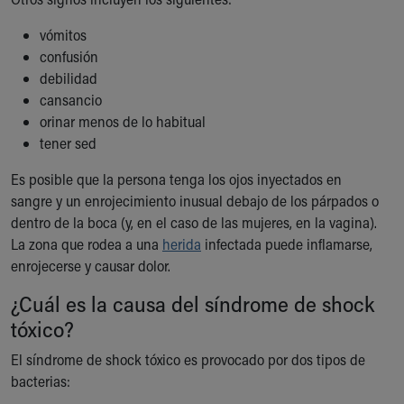
Our Mission, Vision, Promise
vómitos
Calendar of Events
confusión
Community Mission
debilidad
Connect With Us
cansancio
Our Culture of Caring
orinar menos de lo habitual
Newsroom
tener sed
Our Leadership
Quality and Patient Safety
Es posible que la persona tenga los ojos inyectados en
Unity and Engagement
sangre y un enrojecimiento inusual debajo de los párpados o
Women's Board
dentro de la boca (y, en el caso de las mujeres, en la vagina).
Our History
La zona que rodea a una
herida
infectada puede inflamarse,
More childhood, please.™
enrojecerse y causar dolor.
Cincinnati Children's
¿Cuál es la causa del síndrome de shock
Your Visit
MyChart Telehealth Visits
tóxico?
Directions
El síndrome de shock tóxico es provocado por dos tipos de
Doggie Brigade
bacterias:
During Your Visit