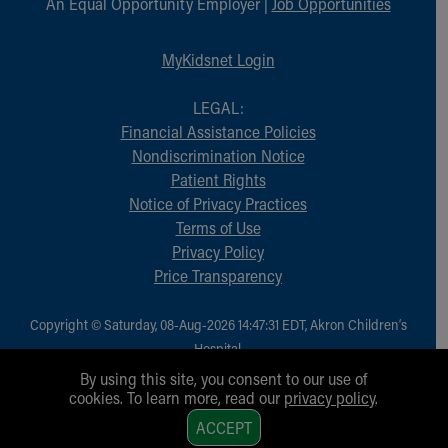
An Equal Opportunity Employer |
Job Opportunities
MyKidsnet Login
LEGAL:
Financial Assistance Policies
Nondiscrimination Notice
Patient Rights
Notice of Privacy Practices
Terms of Use
Privacy Policy
Price Transparency
Copyright © Saturday, 08-Aug-2026 14:47:31 EDT, Akron Children‘s
Hospital.
All Rights Reserved.
By using this site, you consent to our use of
cookies. To learn more, read our
privacy policy
.
1
ACCEPT