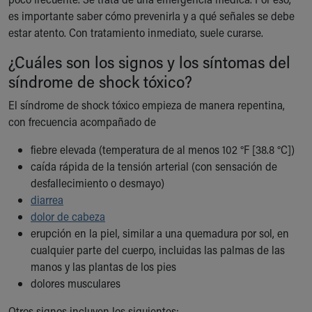
Ronald McDonald House Care Mobile
es importante saber cómo prevenirla y a qué señales se debe
Health Centers
estar atento. Con tratamiento inmediato, suele curarse.
Symptom Checker
¿Cuáles son los signos y los síntomas del
Financial Services
Price Estimates
síndrome de shock tóxico?
Family Supports
El síndrome de shock tóxico empieza de manera repentina,
Sports Health Services Provider for Akron Zips
con frecuencia acompañado de
New Parents
Find a Pediatrics Location
fiebre elevada (temperatura de al menos 102 °F [38.8 °C])
Find a Pediatrician
caída rápida de la tensión arterial (con sensación de
MyChart
desfallecimiento o desmayo)
Make an Appointment
diarrea
Breastfeeding Medicine
dolor de cabeza
Child Passenger Safety
erupción en la piel, similar a una quemadura por sol, en
Safe Sleep for Babies
cualquier parte del cuerpo, incluidas las palmas de las
Safe Sleep
manos y las plantas de los pies
About Akron Children's Pediatrics
dolores musculares
Who We Are
Building a Brighter Future
Otros signos incluyen los siguientes: