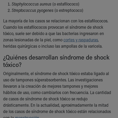
Financial Services
Staphylococcus aureus
(o estafilococo)
Rest Accommodations
Streptococcus pyogenes
(o estreptococo)
Visiting
Gift Shop
La mayoría de los casos se relacionan con los estafilococos.
Department of Public Safety
Cuando los estafilococos provocan el síndrome de shock
Health Info
tóxico, suele ser debido a que las bacterias ingresaron en
Health Information
zonas lesionadas de la piel, como
cortes y raspaduras
,
Healthy Info, Healthy Kids
heridas quirúrgicas o incluso las ampollas de la varicela.
Inside Children's Blog
¿Quiénes desarrollan síndrome de shock
KidsHealth Topics
tóxico?
Family Library
Educational Resources
Originalmente, el síndrome de shock tóxico estaba ligado al
Injury Prevention
uso de tampones súperabsorbentes. Las investigaciones
Medical Records
llevaron a la creación de mejores tampones y mejores
Symptom Checker
hábitos de uso, como cambiarlos con frecuencia. La cantidad
Skip to main content
de casos de síndrome de shock tóxico se redujo
drásticamente. En la actualidad, aproximadamente la mitad
de los casos de síndrome de shock tóxico están relacionados
con la
menstruación
.