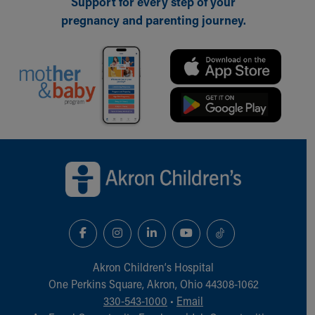
Support for every step of your
pregnancy and parenting journey.
Back to top of page
Akron Children‘s Hospital
One Perkins Square, Akron, Ohio 44308-1062
330-543-1000
•
Email