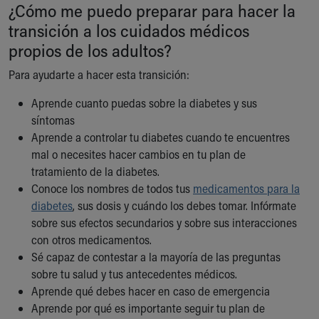
Financial Services
¿Cómo me puedo preparar para hacer la
Rest Accommodations
transición a los cuidados médicos
Visiting
propios de los adultos?
Gift Shop
Department of Public Safety
Para ayudarte a hacer esta transición:
Health Info
Aprende cuanto puedas sobre la diabetes y sus
Health Information
síntomas
Healthy Info, Healthy Kids
Aprende a controlar tu diabetes cuando te encuentres
Inside Children's Blog
mal o necesites hacer cambios en tu plan de
KidsHealth Topics
tratamiento de la diabetes.
Family Library
Conoce los nombres de todos tus
medicamentos para la
Educational Resources
diabetes
, sus dosis y cuándo los debes tomar. Infórmate
Injury Prevention
sobre sus efectos secundarios y sobre sus interacciones
Medical Records
con otros medicamentos.
Symptom Checker
Sé capaz de contestar a la mayoría de las preguntas
Skip to main content
sobre tu salud y tus antecedentes médicos.
Aprende qué debes hacer en caso de emergencia
Aprende por qué es importante seguir tu plan de