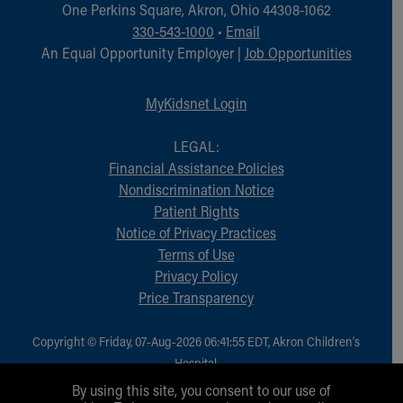
One Perkins Square, Akron, Ohio 44308-1062
330-543-1000
•
Email
An Equal Opportunity Employer |
Job Opportunities
MyKidsnet Login
LEGAL:
Financial Assistance Policies
Nondiscrimination Notice
Patient Rights
Notice of Privacy Practices
Terms of Use
Privacy Policy
Price Transparency
Copyright © Friday, 07-Aug-2026 06:41:55 EDT, Akron Children‘s
Hospital.
All Rights Reserved.
By using this site, you consent to our use of