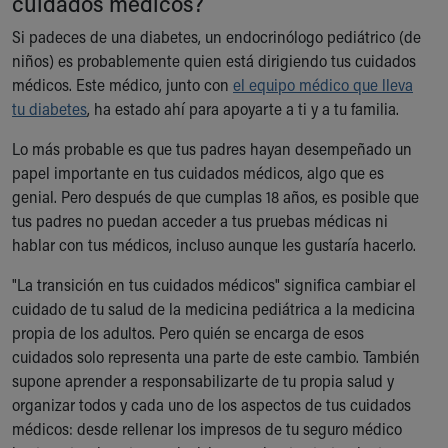
cuidados médicos?
Ronald McDonald House Care Mobile
Si padeces de una diabetes, un endocrinólogo pediátrico (de
Health Centers
niños) es probablemente quien está dirigiendo tus cuidados
Symptom Checker
médicos. Este médico, junto con
Financial Services
el equipo médico que lleva
tu diabetes
Price Estimates
, ha estado ahí para apoyarte a ti y a tu familia.
Family Supports
Lo más probable es que tus padres hayan desempeñado un
Sports Health Services Provider for Akron Zips
papel importante en tus cuidados médicos, algo que es
New Parents
genial. Pero después de que cumplas 18 años, es posible que
Find a Pediatrics Location
tus padres no puedan acceder a tus pruebas médicas ni
Find a Pediatrician
hablar con tus médicos, incluso aunque les gustaría hacerlo.
MyChart
Make an Appointment
"La transición en tus cuidados médicos" significa cambiar el
Breastfeeding Medicine
cuidado de tu salud de la medicina pediátrica a la medicina
Child Passenger Safety
propia de los adultos. Pero quién se encarga de esos
Safe Sleep for Babies
cuidados solo representa una parte de este cambio. También
Safe Sleep
supone aprender a responsabilizarte de tu propia salud y
About Akron Children's Pediatrics
organizar todos y cada uno de los aspectos de tus cuidados
Who We Are
médicos: desde rellenar los impresos de tu seguro médico
Building a Brighter Future