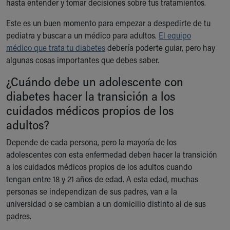
hasta entender y tomar decisiones sobre tus tratamientos.
Our Mission, Vision, Promise
Este es un buen momento para empezar a despedirte de tu
Calendar of Events
pediatra y buscar a un médico para adultos.
Community Mission
El equipo
médico que trata tu diabetes
Connect With Us
debería poderte guiar, pero hay
algunas cosas importantes que debes saber.
Our Culture of Caring
Newsroom
¿Cuándo debe un adolescente con
Our Leadership
diabetes hacer la transición a los
Quality and Patient Safety
cuidados médicos propios de los
Unity and Engagement
Women's Board
adultos?
Our History
Depende de cada persona, pero la mayoría de los
More childhood, please.™
adolescentes con esta enfermedad deben hacer la transición
Cincinnati Children's
a los cuidados médicos propios de los adultos cuando
Your Visit
tengan entre 18 y 21 años de edad. A esta edad, muchas
MyChart Telehealth Visits
personas se independizan de sus padres, van a la
Directions
universidad o se cambian a un domicilio distinto al de sus
Doggie Brigade
padres.
During Your Visit