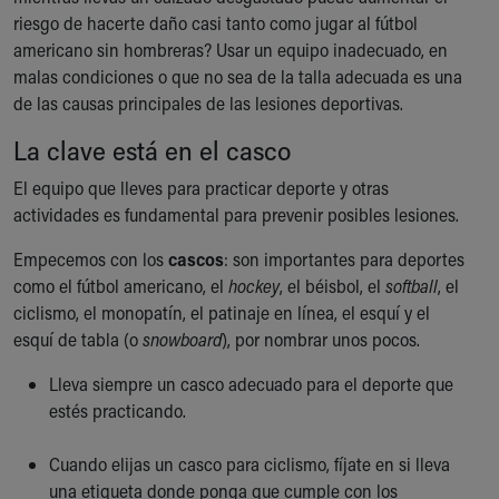
Ronald McDonald House Care Mobile
riesgo de hacerte daño casi tanto como jugar al fútbol
Health Centers
americano sin hombreras? Usar un equipo inadecuado, en
Symptom Checker
malas condiciones o que no sea de la talla adecuada es una
Financial Services
de las causas principales de las lesiones deportivas.
Price Estimates
La clave está en el casco
Family Supports
Sports Health Services Provider for Akron Zips
El equipo que lleves para practicar deporte y otras
New Parents
actividades es fundamental para prevenir posibles lesiones.
Find a Pediatrics Location
Find a Pediatrician
Empecemos con los
cascos
: son importantes para deportes
MyChart
como el fútbol americano, el
hockey
, el béisbol, el
softball
, el
Make an Appointment
ciclismo, el monopatín, el patinaje en línea, el esquí y el
Breastfeeding Medicine
esquí de tabla (o
snowboard
), por nombrar unos pocos.
Child Passenger Safety
Lleva siempre un casco adecuado para el deporte que
Safe Sleep for Babies
estés practicando.
Safe Sleep
About Akron Children's Pediatrics
Cuando elijas un casco para ciclismo, fíjate en si lleva
Who We Are
una etiqueta donde ponga que cumple con los
Building a Brighter Future