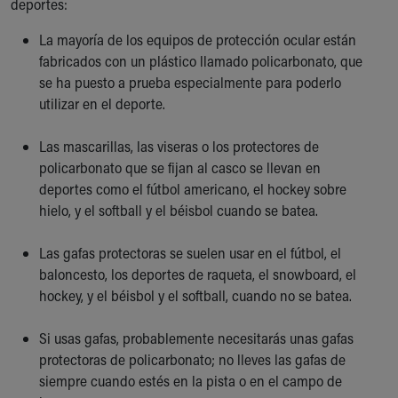
deportes:
Financial Services
Rest Accommodations
La mayoría de los equipos de protección ocular están
Visiting
fabricados con un plástico llamado policarbonato, que
Gift Shop
se ha puesto a prueba especialmente para poderlo
Department of Public Safety
utilizar en el deporte.
Health Info
Health Information
Las mascarillas, las viseras o los protectores de
Healthy Info, Healthy Kids
policarbonato que se fijan al casco se llevan en
Inside Children's Blog
deportes como el fútbol americano, el hockey sobre
KidsHealth Topics
hielo, y el softball y el béisbol cuando se batea.
Family Library
Educational Resources
Las gafas protectoras se suelen usar en el fútbol, el
Injury Prevention
baloncesto, los deportes de raqueta, el snowboard, el
Medical Records
hockey, y el béisbol y el softball, cuando no se batea.
Symptom Checker
Skip to main content
Si usas gafas, probablemente necesitarás unas gafas
protectoras de policarbonato; no lleves las gafas de
siempre cuando estés en la pista o en el campo de