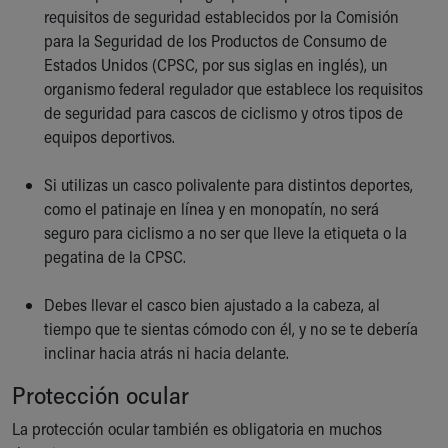
requisitos de seguridad establecidos por la Comisión
Our Mission, Vision, Promise
para la Seguridad de los Productos de Consumo de
Calendar of Events
Estados Unidos (CPSC, por sus siglas en inglés), un
Community Mission
organismo federal regulador que establece los requisitos
Connect With Us
de seguridad para cascos de ciclismo y otros tipos de
Our Culture of Caring
equipos deportivos.
Newsroom
Our Leadership
Si utilizas un casco polivalente para distintos deportes,
Quality and Patient Safety
como el patinaje en línea y en monopatín, no será
Unity and Engagement
seguro para ciclismo a no ser que lleve la etiqueta o la
Women's Board
pegatina de la CPSC.
Our History
More childhood, please.™
Debes llevar el casco bien ajustado a la cabeza, al
Cincinnati Children's
tiempo que te sientas cómodo con él, y no se te debería
Your Visit
inclinar hacia atrás ni hacia delante.
MyChart Telehealth Visits
Directions
Protección ocular
Doggie Brigade
La protección ocular también es obligatoria en muchos
During Your Visit