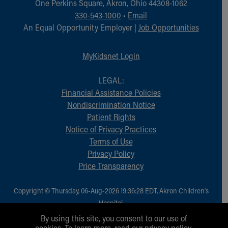
One Perkins Square, Akron, Ohio 44308-1062
330-543-1000
•
Email
An Equal Opportunity Employer |
Job Opportunities
MyKidsnet Login
LEGAL:
Financial Assistance Policies
Nondiscrimination Notice
Patient Rights
Notice of Privacy Practices
Terms of Use
Privacy Policy
Price Transparency
Copyright © Thursday, 06-Aug-2026 19:36:28 EDT, Akron Children‘s
Hospital.
All Rights Reserved.
By using this site, you consent to our use of
cookies. To learn more, read our
privacy policy
.