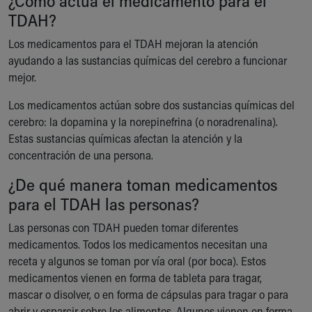
¿Cómo actúa el medicamento para el
Our Mission, Vision, Promise
TDAH?
Calendar of Events
Los medicamentos para el TDAH mejoran la atención
Community Mission
ayudando a las sustancias químicas del cerebro a funcionar
Connect With Us
mejor.
Our Culture of Caring
Newsroom
Los medicamentos actúan sobre dos sustancias químicas del
Our Leadership
cerebro: la dopamina y la norepinefrina (o noradrenalina).
Quality and Patient Safety
Estas sustancias químicas afectan la atención y la
Unity and Engagement
concentración de una persona.
Women's Board
¿De qué manera toman medicamentos
Our History
More childhood, please.™
para el TDAH las personas?
Cincinnati Children's
Las personas con TDAH pueden tomar diferentes
Your Visit
medicamentos. Todos los medicamentos necesitan una
MyChart Telehealth Visits
receta y algunos se toman por vía oral (por boca). Estos
Directions
medicamentos vienen en forma de tableta para tragar,
Doggie Brigade
mascar o disolver, o en forma de cápsulas para tragar o para
During Your Visit
abrir y esparcir sobre los alimentos. Algunos vienen en forma