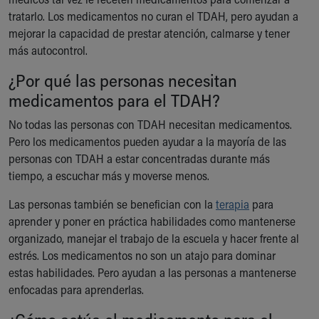
Ronald McDonald House Care Mobile
tratarlo. Los medicamentos no curan el TDAH, pero ayudan a
Health Centers
mejorar la capacidad de prestar atención, calmarse y tener
Symptom Checker
más autocontrol.
Financial Services
¿Por qué las personas necesitan
Price Estimates
Family Supports
medicamentos para el TDAH?
Sports Health Services Provider for Akron Zips
No todas las personas con TDAH necesitan medicamentos.
New Parents
Pero los medicamentos pueden ayudar a la mayoría de las
Find a Pediatrics Location
personas con TDAH a estar concentradas durante más
Find a Pediatrician
tiempo, a escuchar más y moverse menos.
MyChart
Make an Appointment
Las personas también se benefician con la
terapia
para
Breastfeeding Medicine
aprender y poner en práctica habilidades como mantenerse
Child Passenger Safety
organizado, manejar el trabajo de la escuela y hacer frente al
Safe Sleep for Babies
estrés. Los medicamentos no son un atajo para dominar
Safe Sleep
estas habilidades. Pero ayudan a las personas a mantenerse
About Akron Children's Pediatrics
enfocadas para aprenderlas.
Who We Are
Building a Brighter Future