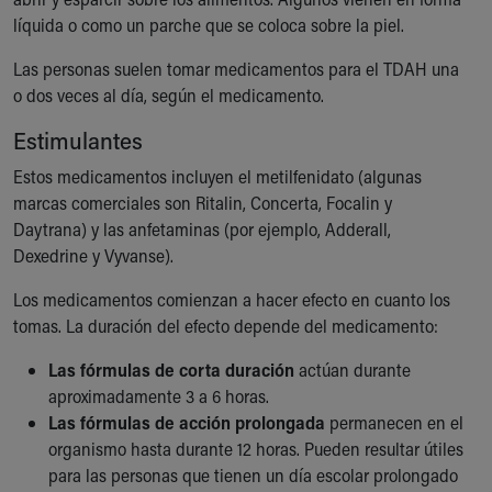
Financial Services
líquida o como un parche que se coloca sobre la piel.
Rest Accommodations
Visiting
Las personas suelen tomar medicamentos para el TDAH una
Gift Shop
o dos veces al día, según el medicamento.
Department of Public Safety
Estimulantes
Health Info
Health Information
Estos medicamentos incluyen el metilfenidato (algunas
Healthy Info, Healthy Kids
marcas comerciales son Ritalin, Concerta, Focalin y
Inside Children's Blog
Daytrana) y las anfetaminas (por ejemplo, Adderall,
KidsHealth Topics
Dexedrine y Vyvanse).
Family Library
Educational Resources
Los medicamentos comienzan a hacer efecto en cuanto los
Injury Prevention
tomas. La duración del efecto depende del medicamento:
Medical Records
Las fórmulas de corta duración
actúan durante
Symptom Checker
aproximadamente 3 a 6 horas.
Skip to main content
Las fórmulas de acción prolongada
permanecen en el
organismo hasta durante 12 horas. Pueden resultar útiles
para las personas que tienen un día escolar prolongado