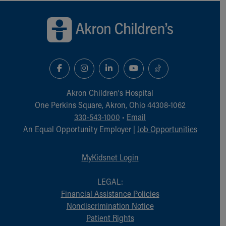
Back to top of page
Akron Children‘s Hospital
One Perkins Square, Akron, Ohio 44308-1062
330-543-1000
•
Email
An Equal Opportunity Employer |
Job Opportunities
MyKidsnet Login
LEGAL:
Financial Assistance Policies
Nondiscrimination Notice
Patient Rights