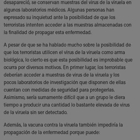
desapareció, se conservan muestras del virus de la viruela en
Our Mission, Vision, Promise
algunos laboratorios médicos. Algunas personas han
Calendar of Events
expresado su inquietud ante la posibilidad de que los
Community Mission
terroristas intenten acceder a las muestras almacenadas con
Connect With Us
la finalidad de propagar esta enfermedad.
Our Culture of Caring
Newsroom
A pesar de que se ha hablado mucho sobre la posibilidad de
Our Leadership
que los terroristas utilicen el virus de la viruela como arma
Quality and Patient Safety
biológica, lo cierto es que esta posibilidad es improbable que
Unity and Engagement
ocurra por diversos motivos. En primer lugar, los terroristas
Women's Board
deberían acceder a muestras de virus de la viruela y los
Our History
pocos laboratorios de investigación que disponen de ellas
More childhood, please.™
cuentan con medidas de seguridad para protegerlas.
Cincinnati Children's
Asimismo, sería sumamente difícil que a un grupo le diera
Your Visit
tiempo a producir una cantidad lo bastante elevada de virus
MyChart Telehealth Visits
de la viruela sin ser detectado.
Directions
Además, la vacuna contra la viruela también impediría la
Doggie Brigade
propagación de la enfermedad porque puede:
During Your Visit