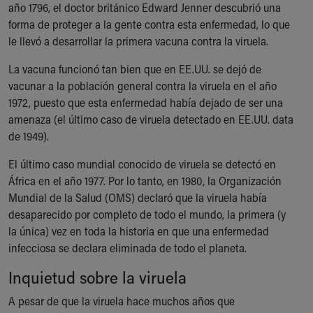
año 1796, el doctor británico Edward Jenner descubrió una
Ronald McDonald House Care Mobile
forma de proteger a la gente contra esta enfermedad, lo que
Health Centers
le llevó a desarrollar la primera vacuna contra la viruela.
Symptom Checker
Financial Services
La vacuna funcionó tan bien que en EE.UU. se dejó de
Price Estimates
vacunar a la población general contra la viruela en el año
Family Supports
1972, puesto que esta enfermedad había dejado de ser una
Sports Health Services Provider for Akron Zips
amenaza (el último caso de viruela detectado en EE.UU. data
New Parents
de 1949).
Find a Pediatrics Location
Find a Pediatrician
El último caso mundial conocido de viruela se detectó en
MyChart
África en el año 1977. Por lo tanto, en 1980, la Organización
Make an Appointment
Mundial de la Salud (OMS) declaró que la viruela había
Breastfeeding Medicine
desaparecido por completo de todo el mundo, la primera (y
Child Passenger Safety
la única) vez en toda la historia en que una enfermedad
Safe Sleep for Babies
infecciosa se declara eliminada de todo el planeta.
Safe Sleep
Inquietud sobre la viruela
About Akron Children's Pediatrics
Who We Are
A pesar de que la viruela hace muchos años que
Building a Brighter Future