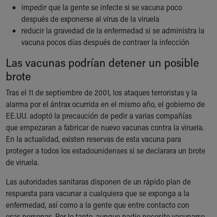
Financial Services
impedir que la gente se infecte si se vacuna poco
Rest Accommodations
después de exponerse al virus de la viruela
Visiting
reducir la gravedad de la enfermedad si se administra la
Gift Shop
vacuna pocos días después de contraer la infección
Department of Public Safety
Las vacunas podrían detener un posible
Health Info
Health Information
brote
Healthy Info, Healthy Kids
Tras el 11 de septiembre de 2001, los ataques terroristas y la
Inside Children's Blog
alarma por el ántrax ocurrida en el mismo año, el gobierno de
KidsHealth Topics
EE.UU. adoptó la precaución de pedir a varias compañías
Family Library
que empezaran a fabricar de nuevo vacunas contra la viruela.
Educational Resources
En la actualidad, existen reservas de esta vacuna para
Injury Prevention
proteger a todos los estadounidenses si se declarara un brote
Medical Records
de viruela.
Symptom Checker
Skip to main content
Las autoridades sanitaras disponen de un rápido plan de
respuesta para vacunar a cualquiera que se exponga a la
enfermedad, así como a la gente que entre contacto con
esas personas. Por lo tanto, aunque nadie necesite vacunarse