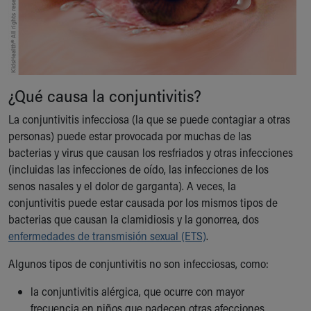
Our Mission, Vision, Promise
Calendar of Events
Community Mission
Connect With Us
Our Culture of Caring
¿Qué causa la conjuntivitis?
Newsroom
Our Leadership
La conjuntivitis infecciosa (la que se puede contagiar a otras
Quality and Patient Safety
personas) puede estar provocada por muchas de las
Unity and Engagement
bacterias y virus que causan los resfriados y otras infecciones
Women's Board
(incluidas las infecciones de oído, las infecciones de los
Our History
senos nasales y el dolor de garganta). A veces, la
More childhood, please.™
conjuntivitis puede estar causada por los mismos tipos de
Cincinnati Children's
bacterias que causan la clamidiosis y la gonorrea, dos
Your Visit
enfermedades de transmisión sexual (ETS)
.
MyChart Telehealth Visits
Algunos tipos de conjuntivitis no son infecciosas, como:
Directions
Doggie Brigade
la conjuntivitis alérgica, que ocurre con mayor
During Your Visit
frecuencia en niños que padecen otras afecciones