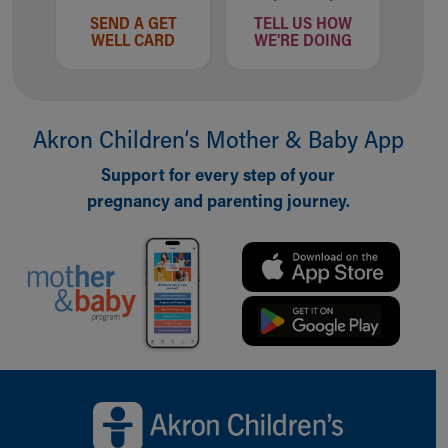
SEND A GET
TELL US HOW
WELL CARD
WE'RE DOING
Akron Children‘s Mother & Baby App
Support for every step of your
pregnancy and parenting journey.
Back to top of page