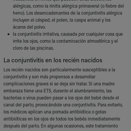
Financial Services
alérgicas, como la rinitis alérgica primaveral (o fiebre del
Rest Accommodations
heno). Los desencadenantes de la conjuntivitis alérgica
Visiting
incluyen el césped, el polen, la caspa animal y los
Gift Shop
ácaros del polvo.
Department of Public Safety
la conjuntivitis irritativa, causada por cualquier cosa que
Health Info
irrite los ojos, como la contaminación atmosférica y el
Health Information
cloro de las piscinas.
Healthy Info, Healthy Kids
Inside Children's Blog
La conjuntivitis en los recién nacidos
KidsHealth Topics
Los recién nacidos son particularmente susceptibles a la
Family Library
conjuntivitis y son más propensos a desarrollar
Educational Resources
complicaciones graves si se deja sin tratar. Si una madre
Injury Prevention
embaraza tiene una ETS, durante el alumbramiento, las
Medical Records
bacterias o virus pueden pasar a los ojos del bebé desde el
Symptom Checker
canal del parto, provocándole una conjuntivitis. Para evitarlo,
Skip to main content
los médicos aplican una pomada antibiótica o gotas
antibióticas en los ojos de todos los bebés inmediatamente
después del parto. En algunas ocasiones, este tratamiento