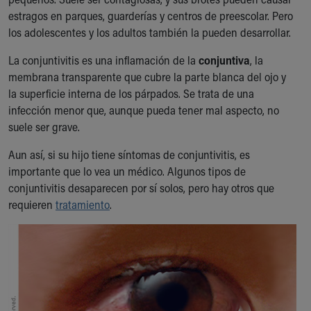
Ronald McDonald House Care Mobile
estragos en parques, guarderías y centros de preescolar. Pero
Health Centers
los adolescentes y los adultos también la pueden desarrollar.
Symptom Checker
Financial Services
La conjuntivitis es una inflamación de la
conjuntiva
, la
Price Estimates
membrana transparente que cubre la parte blanca del ojo y
Family Supports
la superficie interna de los párpados. Se trata de una
Sports Health Services Provider for Akron Zips
infección menor que, aunque pueda tener mal aspecto, no
New Parents
suele ser grave.
Find a Pediatrics Location
Aun así, si su hijo tiene síntomas de conjuntivitis, es
Find a Pediatrician
importante que lo vea un médico. Algunos tipos de
MyChart
conjuntivitis desaparecen por sí solos, pero hay otros que
Make an Appointment
requieren
tratamiento
.
Breastfeeding Medicine
Child Passenger Safety
Safe Sleep for Babies
Safe Sleep
About Akron Children's Pediatrics
Who We Are
Building a Brighter Future