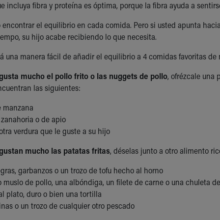
incluya fibra y proteína es óptima, porque la fibra ayuda a sentirse
o encontrar el equilibrio en cada comida. Pero si usted apunta hac
tiempo, su hijo acabe recibiendo lo que necesita.
á una manera fácil de añadir el equilibrio a 4 comidas favoritas d
e gusta mucho el pollo frito o las nuggets de pollo
, ofrézcale una 
ncuentran las siguientes:
de manzana
 zanahoria o de apio
otra verdura que le guste a su hijo
e gustan mucho las patatas fritas
, déselas junto a otro alimento ri
gras, garbanzos o un trozo de tofu hecho al horno
 muslo de pollo, una albóndiga, un filete de carne o una chuleta d
l plato, duro o bien una tortilla
inas o un trozo de cualquier otro pescado