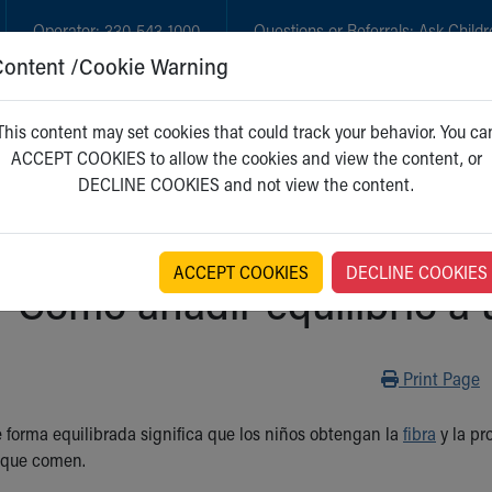
Operator:
330-543-1000
Questions or Referrals:
Ask Childr
Content /Cookie Warning
GET CARE
NEW PARENTS
WH
This content may set cookies that could track your behavior. You ca
ACCEPT COOKIES to allow the cookies and view the content, or
DECLINE COOKIES and not view the content.
ACCEPT COOKIES
DECLINE COOKIES
Cómo añadir equilibrio a 
Print
Print Page
 forma equilibrada significa que los niños obtengan la
fibra
y la pr
o que comen.