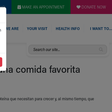
en's
MAKE AN APPOINTMENT
DONATE NOW
O WE ARE
YOUR VISIT
HEALTH INFO
I WANT TO…
n
Search
our
site...
una comida favorita
oteína que necesitan para crecer y, al mismo tiempo, que