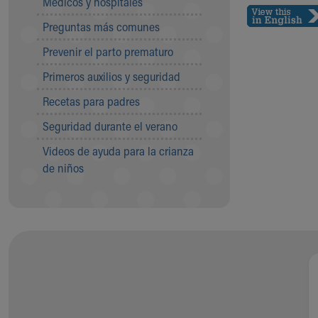
Médicos y hospitales
Visiting
Gift Shop
Preguntas más comunes
Department of Public Safety
Prevenir el parto prematuro
Health Info
Health Information
Primeros auxilios y seguridad
Healthy Info, Healthy Kids
Recetas para padres
Inside Children's Blog
KidsHealth Topics
Seguridad durante el verano
Family Library
Videos de ayuda para la crianza
Educational Resources
de niños
Injury Prevention
Medical Records
Symptom Checker
Skip to main content