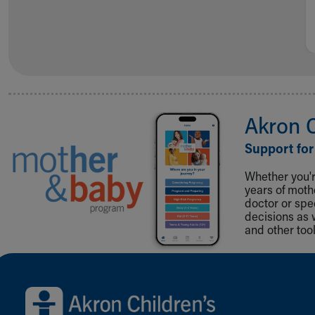
Akron 
Support for
Whether you're
years of mot
doctor or spe
decisions as 
and other tool
Back to top of page