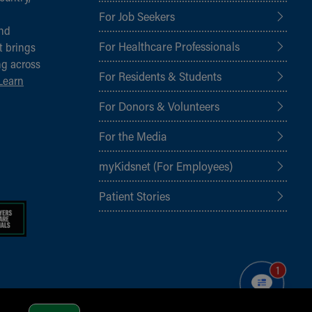
For Job Seekers
and
For Healthcare Professionals
t brings
ng across
For Residents & Students
Learn
For Donors & Volunteers
For the Media
myKidsnet (For Employees)
Patient Stories
1