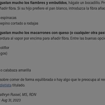
le gustan mucho los fiambres y embutidos
, hágale un bocadillo. P
ñadir fibra. Si su hijo prefiere el pan blanco, introduzca la fibra añ
 espinacas
pepino cortado a rodajas
le gustan mucho los macarrones con queso (o cualquier otra pas
erdura al vapor por encima para añadir fibra. Entre las buenas opci
oliflor
ngos)
s
 o calabaza amarilla
 sobre comer de forma equilibrada o hay algo que le preocupa al res
dietista
titulado.
athryn Russel, MS, RDN
 Aug 31, 2023