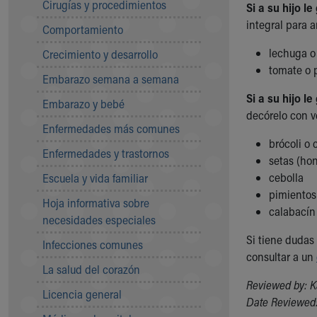
Cirugías y procedimientos
Si a su hijo 
Community Mission
integral para a
Comportamiento
Connect With Us
Our Culture of Caring
lechuga o
Crecimiento y desarrollo
Newsroom
tomate o 
Embarazo semana a semana
Our Leadership
Si a su hijo 
Quality and Patient Safety
Embarazo y bebé
decórelo con v
Unity and Engagement
Enfermedades más comunes
Women's Board
brócoli o c
Our History
Enfermedades y trastornos
setas (ho
More childhood, please.™
cebolla
Escuela y vida familiar
Cincinnati Children's
pimiento
Your Visit
Hoja informativa sobre
calabacín
MyChart Telehealth Visits
necesidades especiales
Directions
Si tiene dudas
Infecciones comunes
Doggie Brigade
consultar a un
During Your Visit
La salud del corazón
Reviewed by: K
Financial Services
Licencia general
Date Reviewed:
Rest Accommodations