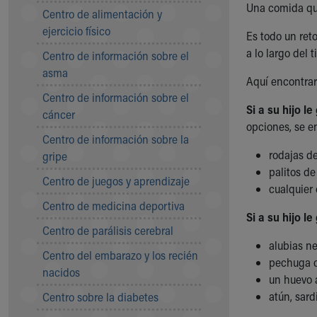
Una comida que 
Symptom Checker
Centro de alimentación y
Financial Services
ejercicio físico
Es todo un ret
Price Estimates
a lo largo del 
Centro de información sobre el
Family Supports
asma
Sports Health Services Provider for Akron Zips
Aquí encontrar
New Parents
Centro de información sobre el
Si a su hijo l
Find a Pediatrics Location
cáncer
opciones, se e
Find a Pediatrician
Centro de información sobre la
MyChart
rodajas 
gripe
Make an Appointment
palitos de
Breastfeeding Medicine
Centro de juegos y aprendizaje
cualquier 
Child Passenger Safety
Centro de medicina deportiva
Safe Sleep for Babies
Si a su hijo l
Safe Sleep
Centro de parálisis cerebral
alubias ne
About Akron Children's Pediatrics
Centro del embarazo y los recién
pechuga o
Who We Are
nacidos
un huevo a
Building a Brighter Future
atún, sard
Our Mission, Vision, Promise
Centro sobre la diabetes
Calendar of Events