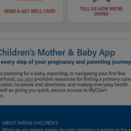
TELL US HOW WE'RE
SEND A GET WELL CARD
DOING
Children‘s Mother & Baby App
 every step of your pregnancy and parenting journey
 planning for a baby, expecting, or navigating your first few
herhood,
our app
provides resources for finding a primary care
cialist, locations and directions, and making everyday health
well as giving you quick, secure access to MyChart
s.
ABOUT AKRON CHILDREN‘S
While we are ranked among the best children‘s hospitals in the c