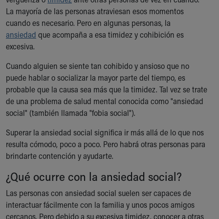
Ronald McDonald House Care Mobile
La mayoría de las personas atraviesan esos momentos
Health Centers
cuando es necesario. Pero en algunas personas, la
Symptom Checker
ansiedad
que acompaña a esa timidez y cohibición es
Financial Services
excesiva.
Price Estimates
Family Supports
Cuando alguien se siente tan cohibido y ansioso que no
Sports Health Services Provider for Akron Zips
puede hablar o socializar la mayor parte del tiempo, es
New Parents
probable que la causa sea más que la timidez. Tal vez se trate
Find a Pediatrics Location
de una problema de salud mental conocida como "ansiedad
Find a Pediatrician
social" (también llamada "fobia social").
MyChart
Superar la ansiedad social significa ir más allá de lo que nos
Make an Appointment
resulta cómodo, poco a poco. Pero habrá otras personas para
Breastfeeding Medicine
brindarte contención y ayudarte.
Child Passenger Safety
Safe Sleep for Babies
¿Qué ocurre con la ansiedad social?
Safe Sleep
Las personas con ansiedad social suelen ser capaces de
About Akron Children's Pediatrics
interactuar fácilmente con la familia y unos pocos amigos
Who We Are
cercanos. Pero debido a su excesiva timidez, conocer a otras
Building a Brighter Future