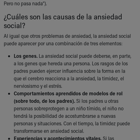
Financial Services
Pero no pasa nada”).
Rest Accommodations
¿Cuáles son las causas de la ansiedad
Visiting
social?
Gift Shop
Department of Public Safety
Al igual que otros problemas de ansiedad, la ansiedad social
Health Info
puede aparecer por una combinación de tres elementos:
Health Information
Healthy Info, Healthy Kids
Los genes.
La ansiedad social puede deberse, en parte,
Inside Children's Blog
a los genes que hereda una persona. Los rasgos de los
KidsHealth Topics
padres pueden ejercer influencia sobre la forma en la
Family Library
que el cerebro reacciona a la ansiedad, la timidez, el
Educational Resources
nerviosismo y el estrés.
Injury Prevention
Comportamientos aprendidos de modelos de rol
Medical Records
(sobre todo, de los padres).
Si los padres u otras
Symptom Checker
personas sobreprotegen a un niño tímido, el niño no
Skip to main content
tendrá la posibilidad de acostumbrarse a nuevas
personas y situaciones. Con el tiempo, la timidez puede
transformarse en ansiedad social.
Experiencias y acontecimientos vitales.
Si las