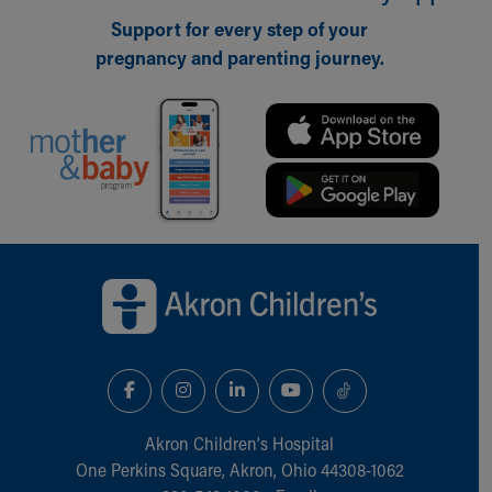
Support for every step of your
pregnancy and parenting journey.
Back to top of page
Akron Children‘s Hospital
One Perkins Square, Akron, Ohio 44308-1062