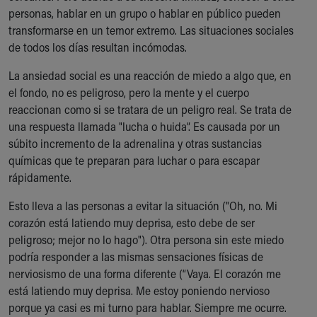
personas, hablar en un grupo o hablar en público pueden
Our Mission, Vision, Promise
transformarse en un temor extremo. Las situaciones sociales
Calendar of Events
de todos los días resultan incómodas.
Community Mission
Connect With Us
La ansiedad social es una reacción de miedo a algo que, en
Our Culture of Caring
el fondo, no es peligroso, pero la mente y el cuerpo
Newsroom
reaccionan como si se tratara de un peligro real. Se trata de
Our Leadership
una respuesta llamada "lucha o huida”. Es causada por un
Quality and Patient Safety
súbito incremento de la adrenalina y otras sustancias
Unity and Engagement
químicas que te preparan para luchar o para escapar
Women's Board
rápidamente.
Our History
More childhood, please.™
Esto lleva a las personas a evitar la situación ("Oh, no. Mi
Cincinnati Children's
corazón está latiendo muy deprisa, esto debe de ser
Your Visit
peligroso; mejor no lo hago"). Otra persona sin este miedo
MyChart Telehealth Visits
podría responder a las mismas sensaciones físicas de
Directions
nerviosismo de una forma diferente (“Vaya. El corazón me
Doggie Brigade
está latiendo muy deprisa. Me estoy poniendo nervioso
During Your Visit
porque ya casi es mi turno para hablar. Siempre me ocurre.