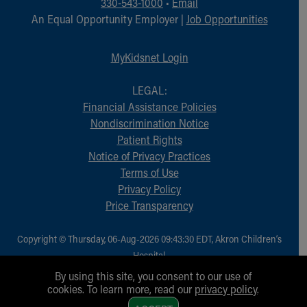
330-543-1000
•
Email
An Equal Opportunity Employer |
Job Opportunities
MyKidsnet Login
LEGAL:
Financial Assistance Policies
Nondiscrimination Notice
Patient Rights
Notice of Privacy Practices
Terms of Use
Privacy Policy
Price Transparency
Copyright © Thursday, 06-Aug-2026 09:43:30 EDT, Akron Children‘s
Hospital.
All Rights Reserved.
By using this site, you consent to our use of
cookies. To learn more, read our
privacy policy
.
1