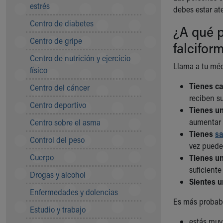
Symptom Checker
estrés
debes estar at
Financial Services
Centro de diabetes
¿A qué p
Price Estimates
Centro de gripe
Family Supports
falcifor
Sports Health Services Provider for Akron Zips
Centro de nutrición y ejercicio
New Parents
Llama a tu méd
físico
Find a Pediatrics Location
Tienes ca
Centro del cáncer
Find a Pediatrician
reciben su
MyChart
Centro deportivo
Tienes un
Make an Appointment
aumentar 
Centro sobre el asma
Breastfeeding Medicine
Tienes
sa
Child Passenger Safety
Control del peso
vez puede
Safe Sleep for Babies
Cuerpo
Tienes un
Safe Sleep
suficiente
About Akron Children's Pediatrics
Drogas y alcohol
Sientes un
Who We Are
Enfermedades y dolencias
Building a Brighter Future
Es más probabl
Our Mission, Vision, Promise
Estudio y trabajo
Calendar of Events
estás mu