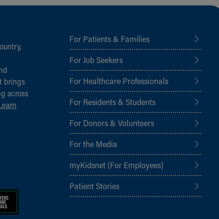
For Patients & Families
ountry,
For Job Seekers
and
For Healthcare Professionals
t brings
ng across
For Residents & Students
Learn
For Donors & Volunteers
For the Media
myKidsnet (For Employees)
Patient Stories