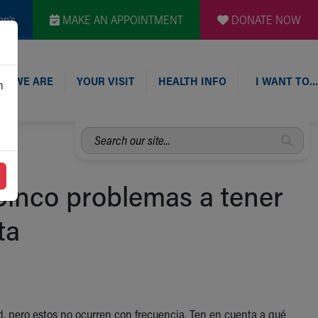
en's
MAKE AN APPOINTMENT
DONATE NOW
O WE ARE
YOUR VISIT
HEALTH INFO
I WANT TO…
n
Search
our
site...
 Cinco problemas a tener
ta
, pero estos no ocurren con frecuencia. Ten en cuenta a qué