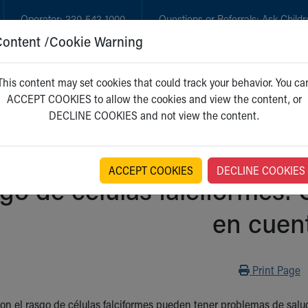
Operator:
330-543-1000
Questions or Referrals:
Ask Childr
Content /Cookie Warning
GET CARE
NEW PARENTS
WH
This content may set cookies that could track your behavior. You ca
ACCEPT COOKIES to allow the cookies and view the content, or
DECLINE COOKIES and not view the content.
ACCEPT COOKIES
DECLINE COOKIES
go de células falciformes:
en cuen
Print
Print Page
on el rasgo de células falciformes pueden tener problemas de salud