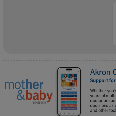
Visiting
Gift Shop
Department of Public Safety
Health Info
Health Information
Healthy Info, Healthy Kids
Inside Children's Blog
KidsHealth Topics
Family Library
Educational Resources
Injury Prevention
Akron 
Medical Records
Symptom Checker
Support for
Skip to main content
Whether you're
years of mot
doctor or spe
decisions as 
and other tool