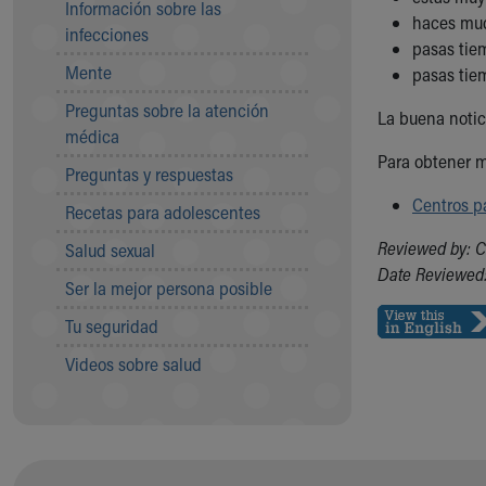
Información sobre las
Community Mission
haces muc
infecciones
Connect With Us
pasas tie
Mente
Our Culture of Caring
pasas tie
Newsroom
Preguntas sobre la atención
La buena notic
Our Leadership
médica
Quality and Patient Safety
Para obtener má
Preguntas y respuestas
Unity and Engagement
Women's Board
Centros p
Recetas para adolescentes
Our History
Reviewed by: C
Salud sexual
More childhood, please.™
Date Reviewed:
Cincinnati Children's
Ser la mejor persona posible
Your Visit
Tu seguridad
MyChart Telehealth Visits
Directions
Videos sobre salud
Doggie Brigade
During Your Visit
Financial Services
Rest Accommodations