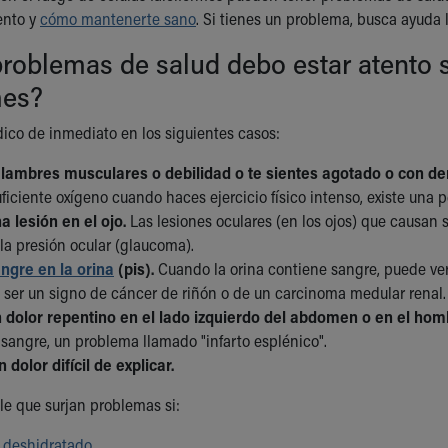
ento y
cómo mantenerte sano
. Si tienes un problema, busca ayuda l
roblemas de salud debo estar atento s
mes?
ico de inmediato en los siguientes casos:
lambres musculares o debilidad o te sientes agotado o con dema
ficiente oxígeno cuando haces ejercicio físico intenso, existe una
a lesión en el ojo.
Las lesiones oculares (en los ojos) que causan
la presión ocular (glaucoma).
ngre en la orina
(pis).
Cuando la orina contiene sangre, puede verse
 ser un signo de cáncer de riñón o de un carcinoma medular renal.
 dolor repentino en el lado izquierdo del abdomen o en el hom
 sangre, un problema llamado "infarto esplénico".
 dolor difícil de explicar.
e que surjan problemas si:
y
deshidratado