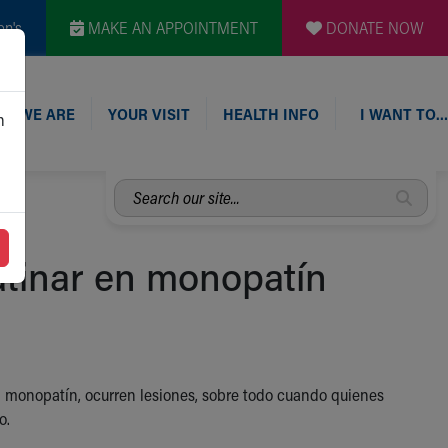
en's
MAKE AN APPOINTMENT
DONATE NOW
O WE ARE
YOUR VISIT
HEALTH INFO
I WANT TO…
n
Search
our
site...
atinar en monopatín
 monopatín, ocurren lesiones, sobre todo cuando quienes
o.