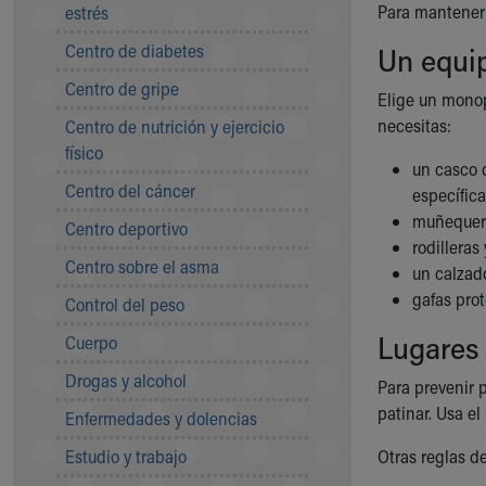
Para mantenert
Symptom Checker
estrés
Financial Services
Centro de diabetes
Un equi
Price Estimates
Centro de gripe
Family Supports
Elige un monopa
Sports Health Services Provider for Akron Zips
necesitas:
Centro de nutrición y ejercicio
New Parents
físico
Find a Pediatrics Location
un casco q
Centro del cáncer
Find a Pediatrician
específic
MyChart
muñequera
Centro deportivo
Make an Appointment
rodilleras
Centro sobre el asma
Breastfeeding Medicine
un calzado
Child Passenger Safety
gafas prot
Control del peso
Safe Sleep for Babies
Lugares 
Cuerpo
Safe Sleep
About Akron Children's Pediatrics
Drogas y alcohol
Para prevenir 
Who We Are
patinar. Usa el
Enfermedades y dolencias
Building a Brighter Future
Our Mission, Vision, Promise
Estudio y trabajo
Otras reglas d
Calendar of Events