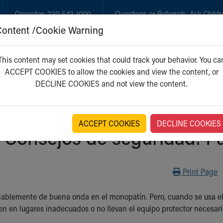
Operator:
330-543-1000
Questions or Referrals:
Ask Childr
Content /Cookie Warning
GET CARE
NEW PARENTS
WH
This content may set cookies that could track your behavior. You ca
ACCEPT COOKIES to allow the cookies and view the content, or
DECLINE COOKIES and not view the content.
ACCEPT COOKIES
DECLINE COOKIES
Consejos de seguridad: P
Print
Print Page
ablemente de buena onda en el monopatín. Pero, cuando se usa el
en en lugares inadecuados o no llevan el equipo protector necesari