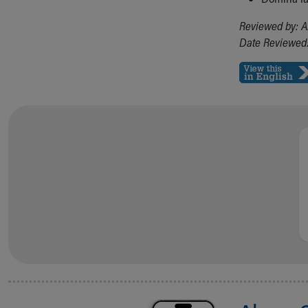
Visiting
Gift Shop
Reviewed by: A
Department of Public Safety
Date Reviewed:
Health Info
Health Information
Healthy Info, Healthy Kids
Inside Children's Blog
KidsHealth Topics
Family Library
Educational Resources
Injury Prevention
Medical Records
Symptom Checker
Skip to main content