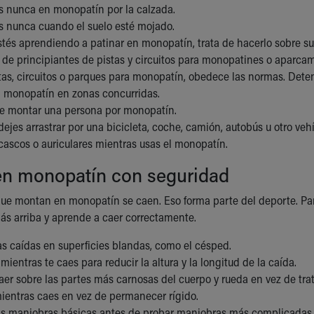
 nunca en monopatín por la calzada.
s nunca cuando el suelo esté mojado.
és aprendiendo a patinar en monopatín, trata de hacerlo sobre supe
de principiantes de pistas y circuitos para monopatines o aparcami
stas, circuitos o parques para monopatín, obedece las normas. Dete
l monopatín en zonas concurridas.
e montar una persona por monopatín.
ejes arrastrar por una bicicleta, coche, camión, autobús u otro ve
cascos o auriculares mientras usas el monopatín.
 en monopatín con seguridad
ue montan en monopatín se caen. Eso forma parte del deporte. Pa
s arriba y aprende a caer correctamente.
as caídas en superficies blandas, como el césped.
ientras te caes para reducir la altura y la longitud de la caída.
aer sobre las partes más carnosas del cuerpo y rueda en vez de trat
mientras caes en vez de permanecer rígido.
s maniobras básicas antes de probar maniobras más complicadas.