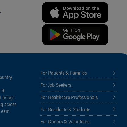
.
For Patients & Families
ountry,
For Job Seekers
and
For Healthcare Professionals
t brings
ng across
For Residents & Students
Learn
For Donors & Volunteers