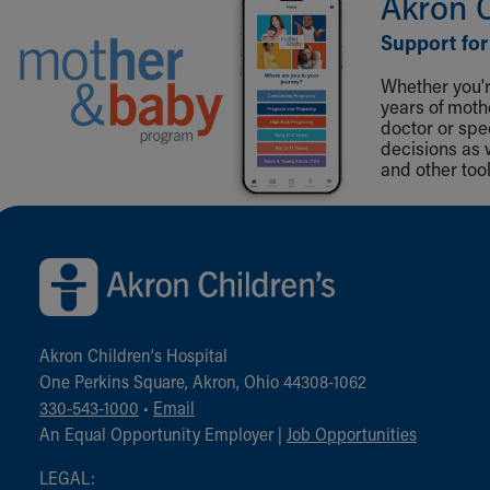
Akron 
Support for
Whether you're
years of mot
doctor or spe
decisions as 
and other tool
Back to top of page
Akron Children‘s Hospital
One Perkins Square, Akron, Ohio 44308-1062
330-543-1000
•
Email
An Equal Opportunity Employer |
Job Opportunities
LEGAL: