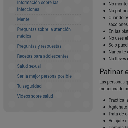
Información sobre las
No montes
Community Mission
infecciones
No patine
Connect With Us
Cuando est
Mente
Our Culture of Caring
secciones 
Newsroom
Preguntas sobre la atención
En las pi
Our Leadership
médica
No uses e
Quality and Patient Safety
Solo pued
Preguntas y respuestas
Unity and Engagement
Nunca te d
Women's Board
Recetas para adolescentes
No lleves 
Our History
Salud sexual
More childhood, please.™
Patinar
Cincinnati Children's
Ser la mejor persona posible
Your Visit
Las personas q
Tu seguridad
MyChart Telehealth Visits
mencionado má
Directions
Videos sobre salud
Practica l
Doggie Brigade
Agáchate m
During Your Visit
Trata de c
Financial Services
Relájate 
Rest Accommodations
Domina la