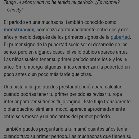
Tengo 14 años y aún no he tenido mi período. ¿Es normal?
Ronald McDonald House Care Mobile
– Christy*
Health Centers
Symptom Checker
El período en una muchacha, también conocido como
Financial Services
menstruación
, comienza aproximadamente entre dos y dos
Price Estimates
años y medio después de los primeros signos de la
pubertad
.
Family Supports
El primer signo de la pubertad suele ser el desarrollo de los
Sports Health Services Provider for Akron Zips
senos, pero en algunos casos, el vello púbico aparece antes.
New Parents
Las niñas suelen tener su primer período entre los 8 y los 15
Find a Pediatrics Location
años. Sin embargo, algunas niñas comienzan la pubertad un
Find a Pediatrician
poco antes o un poco más tarde que otras.
MyChart
Make an Appointment
Una pista a la que puedes prestar atención para calcular
Breastfeeding Medicine
cuándo podrías tener tu primer período es revisar tu ropa
Child Passenger Safety
interior para ver si tienes flujo vaginal. Este flujo transparente
Safe Sleep for Babies
o blanquecino, similar al moco, aparece aproximadamente
Safe Sleep
entre seis meses y un año antes del primer período.
About Akron Children's Pediatrics
También puedes preguntarle a tu mamá cuántos años tenía
Who We Are
cuando tuvo su primer período. Las muchachas que tienen su
Building a Brighter Future