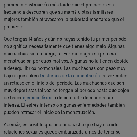
primera menstruación más tarde que el promedio con
Our Mission, Vision, Promise
frecuencia descubren que su mamá u otras familiares
Calendar of Events
mujeres también atravesaron la pubertad más tarde que el
Community Mission
promedio.
Connect With Us
Our Culture of Caring
Que tengas 14 años y aún no hayas tenido tu primer período
Newsroom
no significa necesariamente que tienes algo malo. Algunas
Our Leadership
muchachas, sin embargo, tal vez no tengan su primera
Quality and Patient Safety
menstruación por otros motivos. Algunas no la tienen debido
Unity and Engagement
a desequilibrios hormonales. Las muchachas con peso muy
Women's Board
bajo o que sufren
trastornos de la alimentación
tal vez noten
Our History
un retraso en el inicio del período. Las muchachas que son
More childhood, please.™
muy deportistas tal vez no tengan el período hasta que dejen
Cincinnati Children's
de hacer
ejercicio físico
o de competir de manera tan
Your Visit
intensa. El estrés intenso o algunas enfermedades también
MyChart Telehealth Visits
pueden retrasar el inicio de la menstruación.
Directions
Doggie Brigade
Además, es posible que una muchacha que haya tenido
During Your Visit
relaciones sexuales quede embarazada antes de tener su