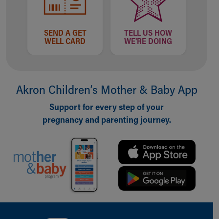
SEND A GET
TELL US HOW
WELL CARD
WE'RE DOING
Akron Children‘s Mother & Baby App
Support for every step of your
pregnancy and parenting journey.
Back to top of page