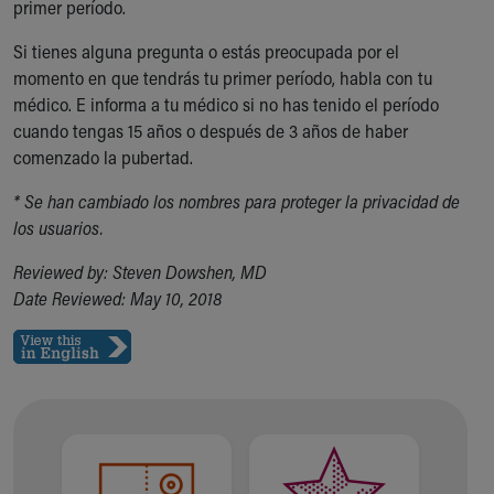
Financial Services
primer período.
Rest Accommodations
Si tienes alguna pregunta o estás preocupada por el
Visiting
momento en que tendrás tu primer período, habla con tu
Gift Shop
médico. E informa a tu médico si no has tenido el período
Department of Public Safety
cuando tengas 15 años o después de 3 años de haber
Health Info
comenzado la pubertad.
Health Information
Healthy Info, Healthy Kids
* Se han cambiado los nombres para proteger la privacidad de
Inside Children's Blog
los usuarios.
KidsHealth Topics
Family Library
Reviewed by: Steven Dowshen, MD
Educational Resources
Date Reviewed: May 10, 2018
Injury Prevention
Medical Records
Symptom Checker
Skip to main content