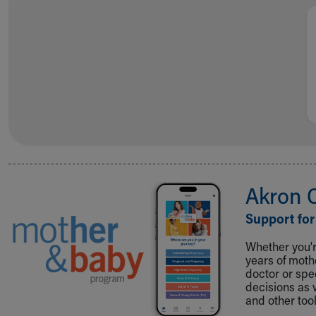
Visiting
Gift Shop
Department of Public Safety
Health Info
Health Information
Healthy Info, Healthy Kids
Inside Children's Blog
KidsHealth Topics
Family Library
Educational Resources
Injury Prevention
Akron 
Medical Records
Symptom Checker
Support for
Skip to main content
Whether you're
years of mot
doctor or spe
decisions as 
and other tool