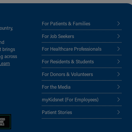
For Patients & Families
ountry,
For Job Seekers
and
For Healthcare Professionals
t brings
ng across
For Residents & Students
Learn
For Donors & Volunteers
For the Media
myKidsnet (For Employees)
Patient Stories