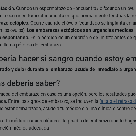
tación.
Cuando un espermatozoide «encuentra» o fecunda un óvulo,
de a ocurrir en torno al momento en que normalmente tendrías la re
azo ectópico.
Ocurre cuando el óvulo fecundado se implanta en un 
 los óvulos).
Los embarazos ectópicos son urgencias médicas.
o espontáneo.
Es la pérdida de un embrión o de un feto antes de qu
e llama pérdida del embarazo.
bería hacer si sangro cuando estoy e
grado y dolor durante el embarazo, acude de inmediato a urgenc
s debería saber?
ueba del embarazo en casa es una opción, pero los resultados pued
da. Entre los signos de embarazo, se incluyen la
falta o el retraso 
e estar embarazada, acude a tu médico o a una clínica o centro 
 tu médico o a una clínica si la prueba de embarazo que te hagas en
tención médica adecuada.