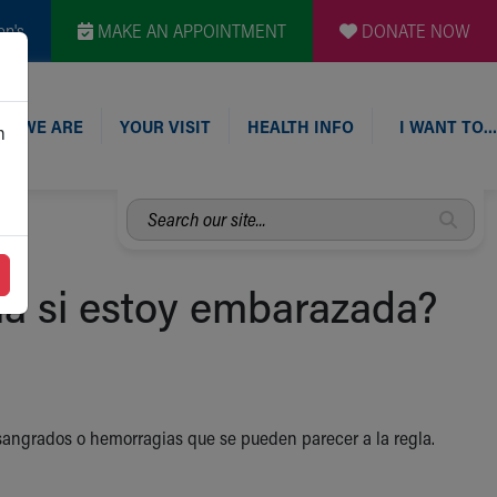
en's
MAKE AN APPOINTMENT
DONATE NOW
O WE ARE
YOUR VISIT
HEALTH INFO
I WANT TO…
n
Search
our
site...
la si estoy embarazada?
sangrados o hemorragias que se pueden parecer a la regla.