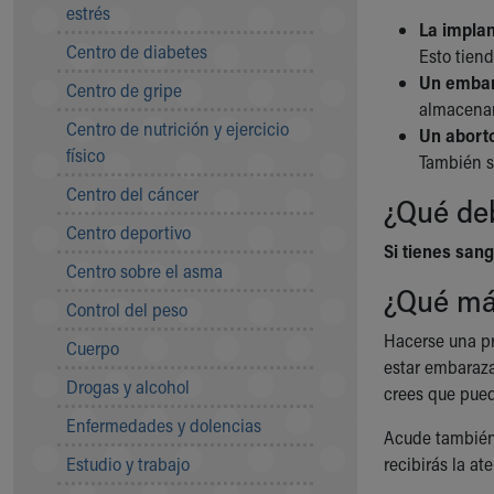
Symptom Checker
estrés
La implan
Financial Services
Centro de diabetes
Esto tien
Price Estimates
Un embar
Centro de gripe
Family Supports
almacenan
Sports Health Services Provider for Akron Zips
Centro de nutrición y ejercicio
Un abort
New Parents
físico
También s
Find a Pediatrics Location
Centro del cáncer
Find a Pediatrician
¿Qué de
MyChart
Centro deportivo
Make an Appointment
Si tienes san
Centro sobre el asma
Breastfeeding Medicine
¿Qué má
Child Passenger Safety
Control del peso
Safe Sleep for Babies
Hacerse una pr
Cuerpo
Safe Sleep
estar embaraza
About Akron Children's Pediatrics
Drogas y alcohol
crees que pued
Who We Are
Enfermedades y dolencias
Building a Brighter Future
Acude también a
Our Mission, Vision, Promise
Estudio y trabajo
recibirás la a
Calendar of Events