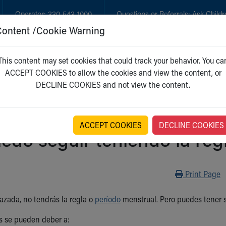
Operator:
330-543-1000
Questions or Referrals:
Ask Childr
Content /Cookie Warning
GET CARE
NEW PARENTS
WH
This content may set cookies that could track your behavior. You ca
ACCEPT COOKIES to allow the cookies and view the content, or
DECLINE COOKIES and not view the content.
ACCEPT COOKIES
DECLINE COOKIES
edo seguir teniendo la reg
Print
Print Page
azada, no tendrás la regla o
período
menstrual. Pero puedes tener 
s se pueden deber a: