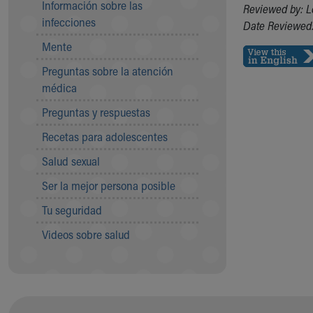
Información sobre las
Reviewed by: L
Community Mission
infecciones
Date Reviewed:
Connect With Us
Mente
Our Culture of Caring
Newsroom
Preguntas sobre la atención
Our Leadership
médica
Quality and Patient Safety
Preguntas y respuestas
Unity and Engagement
Women's Board
Recetas para adolescentes
Our History
Salud sexual
More childhood, please.™
Cincinnati Children's
Ser la mejor persona posible
Your Visit
Tu seguridad
MyChart Telehealth Visits
Directions
Videos sobre salud
Doggie Brigade
During Your Visit
Financial Services
Rest Accommodations