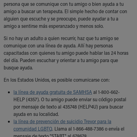
Financial Services
persona que se comunique con tu amigo o bien ayuda a tu
Rest Accommodations
amigo a buscar un terapeuta. El simple hecho de contar con
Visiting
alguien que escuche y se preocupe, puede ayudar a tu a
Gift Shop
amigo a sentirse más esperanzado y menos solo.
Department of Public Safety
Si no hay un adulto a quien recurrir, haz que tu amigo se
Health Info
comunique con una línea de ayuda. Allí hay personas
Health Information
capacitadas con quienes tu amigo puede hablar las 24 horas
Healthy Info, Healthy Kids
del día. Pueden escuchar y orientar a tu amigo para que
Inside Children's Blog
busque ayuda.
KidsHealth Topics
Family Library
En los Estados Unidos, es posible comunicarse con:
Educational Resources
Injury Prevention
la línea de ayuda gratuita de SAMHSA
al 1-800-662-
Medical Records
HELP (4357). O tu amigo puede enviar su código postal
Symptom Checker
por mensaje de texto al 435748 (HELP4U) para buscar
Skip to main content
ayuda en su localidad.
la línea de prevención de suicidio Trevor para la
comunidad LGBTQ
. Llama al 1-866-488-7386 o envía el
mensaje de texto "START" al 678678.