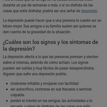
Ronald McDonald House Care Mobile
durante un par de semanas o más, o si no disfruta de las
Health Centers
cosas que solía disfrutar, podría ser una señal de
depresión
.
Symptom Checker
La depresión puede hacer que a una persona le cueste ver un
Financial Services
futuro mejor. Sus amigos o su familia suelen ser quienes se
Price Estimates
dan cuenta de la gravedad de la situación.
Family Supports
Sports Health Services Provider for Akron Zips
¿Cuáles son los signos y los síntomas de
New Parents
la depresión?
Find a Pediatrics Location
Find a Pediatrician
La depresión afecta a lo que las personas piensan y sienten
MyChart
sobre sí mismas, además de cómo actúan. Los signos
Make an Appointment
pueden ser sutiles y muy fáciles de pasar desapercibidos.
Breastfeeding Medicine
Alguien que sufre una depresión podría:
Child Passenger Safety
mostrarse irritable y enojarse con facilidad
Safe Sleep for Babies
ser autocrítico, centrarse en sus fracasos o sentirse
Safe Sleep
culpable
About Akron Children's Pediatrics
Who We Are
perder el interés en los amigos, las actividades o la
Building a Brighter Future
escuela, o dejar de disfrutar de las cosas que solía