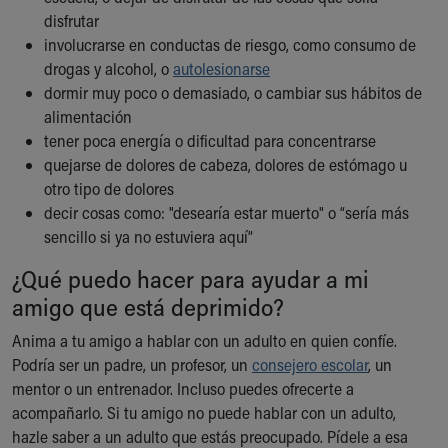
Our Mission, Vision, Promise
disfrutar
Calendar of Events
involucrarse en conductas de riesgo, como consumo de
Community Mission
drogas y alcohol, o
autolesionarse
Connect With Us
dormir muy poco o demasiado, o cambiar sus hábitos de
Our Culture of Caring
alimentación
Newsroom
tener poca energía o dificultad para concentrarse
Our Leadership
quejarse de dolores de cabeza, dolores de estómago u
Quality and Patient Safety
otro tipo de dolores
Unity and Engagement
decir cosas como: "desearía estar muerto" o “sería más
Women's Board
sencillo si ya no estuviera aquí”
Our History
¿Qué puedo hacer para ayudar a mi
More childhood, please.™
amigo que está deprimido?
Cincinnati Children's
Your Visit
Anima a tu amigo a hablar con un adulto en quien confíe.
MyChart Telehealth Visits
Podría ser un padre, un profesor, un
consejero escolar
, un
Directions
mentor o un entrenador. Incluso puedes ofrecerte a
Doggie Brigade
acompañarlo. Si tu amigo no puede hablar con un adulto,
During Your Visit
hazle saber a un adulto que estás preocupado. Pídele a esa