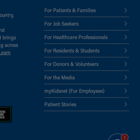
For Patients & Families
ountry,
For Job Seekers
and
For Healthcare Professionals
t brings
ng across
For Residents & Students
Learn
For Donors & Volunteers
For the Media
myKidsnet (For Employees)
Patient Stories
1