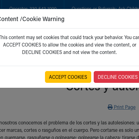
Operator:
330-543-1000
Questions or Referrals:
Ask Childr
Content /Cookie Warning
GET CARE
NEW PARENTS
WH
This content may set cookies that could track your behavior. You ca
ACCEPT COOKIES to allow the cookies and view the content, or
DECLINE COOKIES and not view the content.
ACCEPT COOKIES
DECLINE COOKIES
Cortes y auto
Print
Print Page
nosotros conocemos el problema de los cortes y las autolesiones: us
acer marcas, cortes o rasguños en el cuerpo. Pero cortarse es solo 
quemarse, rasguñarse o golpearse; golpearse la cabeza; tirarse del 