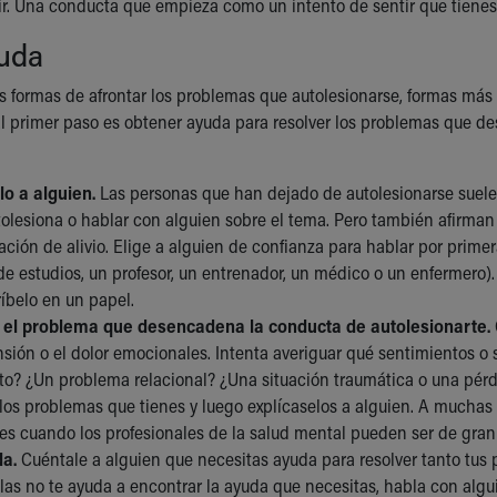
istir. Una conducta que empieza como un intento de sentir que tien
yuda
s formas de afrontar los problemas que autolesionarse, formas más s
l primer paso es obtener ayuda para resolver los problemas que d
lo a alguien.
Las personas que han dejado de autolesionarse suele
tolesiona o hablar con alguien sobre el tema. Pero también afirman
ción de alivio. Elige a alguien de confianza para hablar por primer
de estudios, un profesor, un entrenador, un médico o un enfermero).
íbelo en un papel.
a el problema que desencadena la conducta de autolesionarte.
nsión o el dolor emocionales. Intenta averiguar qué sentimientos o
to? ¿Un problema relacional? ¿Una situación traumática o una pérdi
 los problemas que tienes y luego explícaselos a alguien. A muchas p
es cuando los profesionales de la salud mental pueden ser de gran
a.
Cuéntale a alguien que necesitas ayuda para resolver tanto tus
as no te ayuda a encontrar la ayuda que necesitas, habla con algu