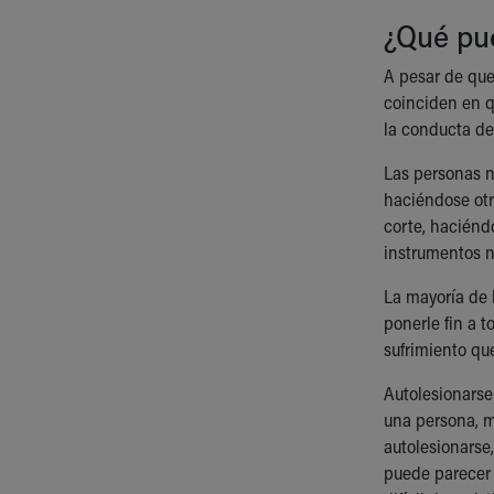
Visiting
¿Qué pue
Gift Shop
Department of Public Safety
A pesar de que
Health Info
coinciden en q
Health Information
la conducta de
Healthy Info, Healthy Kids
Inside Children's Blog
Las personas n
KidsHealth Topics
haciéndose otr
Family Library
corte, haciénd
Educational Resources
instrumentos no
Injury Prevention
Medical Records
La mayoría de 
Symptom Checker
ponerle fin a 
Skip to main content
sufrimiento qu
Autolesionarse
una persona, m
autolesionarse
puede parecer 