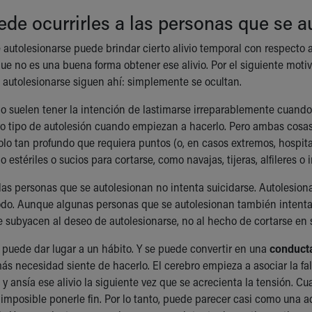
de ocurrirles a las personas que se a
 autolesionarse puede brindar cierto alivio temporal con respecto a
ue no es una buena forma obtener ese alivio. Por el siguiente moti
 autolesionarse siguen ahí: simplemente se ocultan.
o suelen tener la intención de lastimarse irreparablemente cuando
o tipo de autolesión cuando empiezan a hacerlo. Pero ambas cosas 
olo tan profundo que requiera puntos (o, en casos extremos, hospital
 estériles o sucios para cortarse, como navajas, tijeras, alfileres o 
las personas que se autolesionan no intenta suicidarse. Autolesiona
todo. Aunque algunas personas que se autolesionan también intent
e subyacen al deseo de autolesionarse, no al hecho de cortarse en s
 puede dar lugar a un hábito. Y se puede convertir en una
conduct
ás necesidad siente de hacerlo. El cerebro empieza a asociar la fa
, y ansía ese alivio la siguiente vez que se acrecienta la tensión.
imposible ponerle fin. Por lo tanto, puede parecer casi como una 