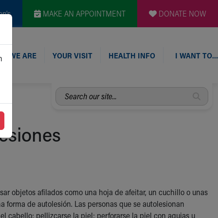
en's
MAKE AN APPOINTMENT
DONATE NOW
O WE ARE
YOUR VISIT
HEALTH INFO
I WANT TO…
n
Search
our
site...
lesiones
ar objetos afilados como una hoja de afeitar, un cuchillo o unas
una forma de autolesión. Las personas que se autolesionan
cabello; pellizcarse la piel; perforarse la piel con agujas u