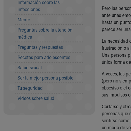
Información sobre las
Community Mission
Pero las perso
infecciones
Connect With Us
ante unas emoc
Mente
Our Culture of Caring
hasta un punto
Newsroom
parece ser una 
Preguntas sobre la atención
Our Leadership
médica
Quality and Patient Safety
La necesidad d
Preguntas y respuestas
Unity and Engagement
frustración o 
Women's Board
Una persona p
Recetas para adolescentes
Our History
única forma de
Salud sexual
More childhood, please.™
A veces, las p
Cincinnati Children's
Ser la mejor persona posible
(pero no siemp
Your Visit
obsesivo o el 
Tu seguridad
MyChart Telehealth Visits
sus impulsos o
Directions
Videos sobre salud
Doggie Brigade
Cortarse y otr
During Your Visit
personas que s
Financial Services
sentirse como 
Rest Accommodations
un modo de volv