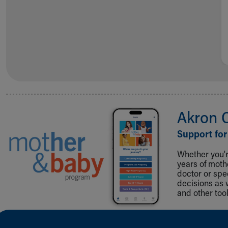
Akron 
Support for
Whether you're
years of mot
doctor or spe
decisions as 
and other tool
Back to top of page