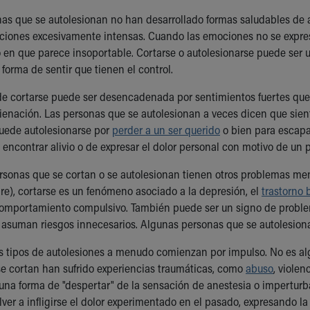
nas que se autolesionan no han desarrollado formas saludables de 
iones excesivamente intensas. Cuando las emociones no se expresa
 en que parece insoportable. Cortarse o autolesionarse puede ser u
forma de sentir que tienen el control.
e cortarse puede ser desencadenada por sentimientos fuertes que 
alienación. Las personas que se autolesionan a veces dicen que sie
uede autolesionarse por
perder a un ser querido
o bien para escapa
 encontrar alivio o de expresar el dolor personal con motivo de un 
ersonas que se cortan o se autolesionan tienen otros problemas me
re), cortarse es un fenómeno asociado a la depresión, el
trastorno 
comportamiento compulsivo. También puede ser un signo de proble
 asuman riesgos innecesarios. Algunas personas que se autolesiona
os tipos de autolesiones a menudo comienzan por impulso. No es al
e cortan han sufrido experiencias traumáticas, como
abuso
, viole
una forma de "despertar" de la sensación de anestesia o imperturb
er a infligirse el dolor experimentado en el pasado, expresando la 