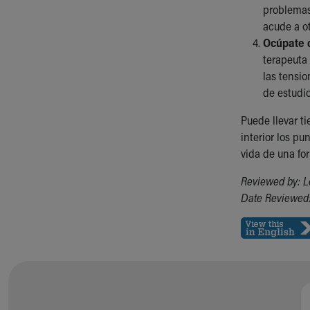
problemas 
acude a o
Ocúpate 
terapeuta
las tensio
de estudio
Puede llevar t
interior los pu
vida de una fo
Reviewed by: L
Date Reviewed: