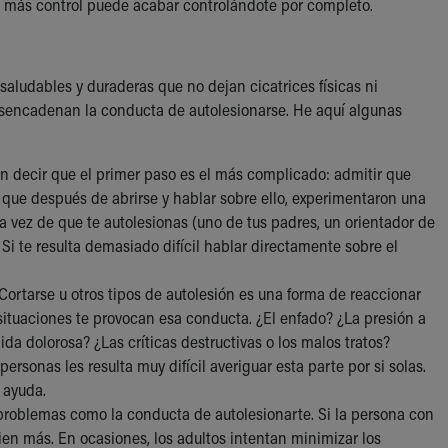
es más control puede acabar controlándote por completo.
aludables y duraderas que no dejan cicatrices físicas ni
esencadenan la conducta de autolesionarse. He aquí algunas
n decir que el primer paso es el más complicado: admitir que
 que después de abrirse y hablar sobre ello, experimentaron una
a vez de que te autolesionas (uno de tus padres, un orientador de
 Si te resulta demasiado difícil hablar directamente sobre el
Cortarse u otros tipos de autolesión es una forma de reaccionar
 situaciones te provocan esa conducta. ¿El enfado? ¿La presión a
da dolorosa? ¿Las críticas destructivas o los malos tratos?
ersonas les resulta muy difícil averiguar esta parte por si solas.
 ayuda.
 problemas como la conducta de autolesionarte. Si la persona con
ien más. En ocasiones, los adultos intentan minimizar los