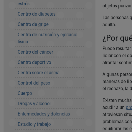
Symptom Checker
estrés
objetos punzant
Financial Services
Centro de diabetes
Las personas q
Price Estimates
Centro de gripe
adulta.
Family Supports
Sports Health Services Provider for Akron Zips
Centro de nutrición y ejercicio
¿Por qué
New Parents
físico
Find a Pediatrics Location
Puede resultar
Centro del cáncer
Find a Pediatrician
lidiar con el d
MyChart
Centro deportivo
afrontar senti
Make an Appointment
Centro sobre el asma
Breastfeeding Medicine
Algunas person
Child Passenger Safety
maneras de lib
Control del peso
Safe Sleep for Babies
el rechazo, la 
Cuerpo
Safe Sleep
Existen muchas 
About Akron Children's Pediatrics
Drogas y alcohol
acudir a un
pro
Who We Are
Enfermedades y dolencias
atraviesan sit
Building a Brighter Future
problemas con 
Our Mission, Vision, Promise
Estudio y trabajo
equilibrar las
Calendar of Events