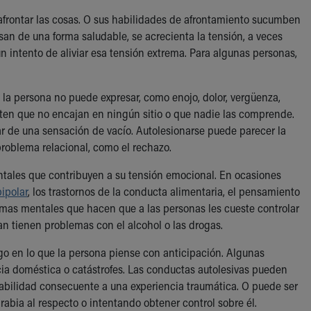
afrontar las cosas. O sus habilidades de afrontamiento sucumben
n de una forma saludable, se acrecienta la tensión, a veces
n intento de aliviar esa tensión extrema. Para algunas personas,
la persona no puede expresar, como enojo, dolor, vergüenza,
nten que no encajan en ningún sitio o que nadie las comprende.
r de una sensación de vacío. Autolesionarse puede parecer la
problema relacional, como el rechazo.
ntales que contribuyen a su tensión emocional. En ocasiones
bipolar
, los trastornos de la conducta alimentaria, el pensamiento
mas mentales que hacen que a las personas les cueste controlar
n tienen problemas con el alcohol o las drogas.
go en lo que la persona piense con anticipación. Algunas
ncia doméstica o catástrofes. Las conductas autolesivas pueden
abilidad consecuente a una experiencia traumática. O puede ser
rabia al respecto o intentando obtener control sobre él.