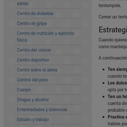
Symptom Checker
estrés
tentempiés.
Financial Services
Centro de diabetes
Comer un tente
Price Estimates
Centro de gripe
Family Supports
Estrateg
Sports Health Services Provider for Akron Zips
Centro de nutrición y ejercicio
New Parents
Cuando quieras
físico
Find a Pediatrics Location
como mantequil
Centro del cáncer
Find a Pediatrician
MyChart
A continuación
Centro deportivo
Make an Appointment
Ten siemp
Centro sobre el asma
Breastfeeding Medicine
cuando te
Child Passenger Safety
Control del peso
Los dulce
Safe Sleep for Babies
Cuerpo
opta por t
Safe Sleep
Ten un ho
About Akron Children's Pediatrics
Drogas y alcohol
cuenta de
Who We Are
Enfermedades y dolencias
probable 
Building a Brighter Future
Practica 
Our Mission, Vision, Promise
Estudio y trabajo
hables po
Calendar of Events