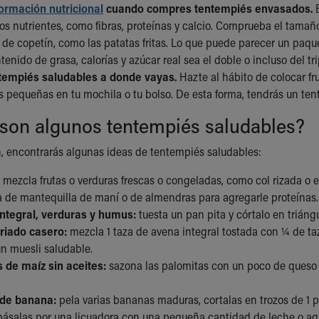
formación nutricional
cuando compres tentempiés envasados.
B
s nutrientes, como fibras, proteínas y calcio. Comprueba el tamañ
 de copetín, como las patatas fritas. Lo que puede parecer un paqu
tenido de grasa, calorías y azúcar real sea el doble o incluso del tr
ntempiés saludables a donde vayas.
Hazte al hábito de colocar fru
s pequeñas en tu mochila o tu bolso. De esta forma, tendrás un ten
 son algunos tentempiés saludables?
, encontrarás algunas ideas de tentempiés saludables:
:
mezcla frutas o verduras frescas o congeladas, como col rizada o 
 de mantequilla de maní o de almendras para agregarle proteínas.
integral, verduras y humus:
tuesta un pan pita y córtalo en triáng
riado casero:
mezcla 1 taza de avena integral tostada con ¼ de t
un muesli saludable.
 de maíz sin aceites:
sazona las palomitas con un poco de queso 
 de banana:
pela varias bananas maduras, cortalas en trozos de 1 
 pásalas por una licuadora con una pequeña cantidad de leche o agu