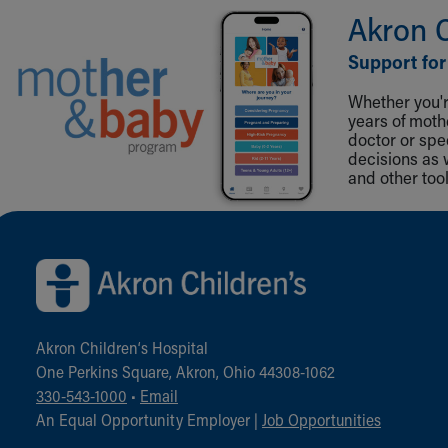
Akron 
Support for
Whether you're
years of mot
doctor or spe
decisions as 
and other tool
Back to top of page
Akron Children‘s Hospital
One Perkins Square, Akron, Ohio 44308-1062
330-543-1000
•
Email
An Equal Opportunity Employer |
Job Opportunities