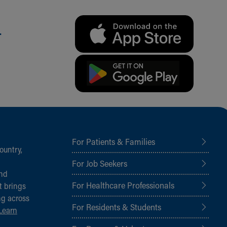
.
For Patients & Families
ountry,
For Job Seekers
and
For Healthcare Professionals
t brings
ng across
For Residents & Students
Learn