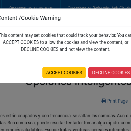
Operator:
330-543-1000
Questions or Referrals:
Ask Childr
Content /Cookie Warning
GET CARE
NEW PARENTS
WH
This content may set cookies that could track your behavior. You ca
ACCEPT COOKIES to allow the cookies and view the content, or
DECLINE COOKIES and not view the content.
ACCEPT COOKIES
DECLINE COOKIES
Opciones inteligente
Print
Print Page
es están ocupados y, con frecuencia, se saltan las comidas. Aun c
as. Sea como sea, puede resultar tentador tomar algo rápido, como ga
entempiés saludables. Escoge frutas, verduras, cereales integrales,