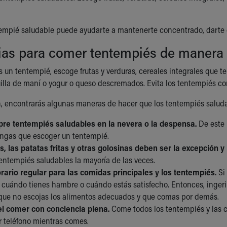
mpié saludable puede ayudarte a mantenerte concentrado, darte e
ias para comer tentempiés de manera 
 un tentempié, escoge frutas y verduras, cereales integrales que t
la de maní o yogur o queso descremados. Evita los tentempiés con 
, encontrarás algunas maneras de hacer que los tentempiés saludabl
re tentempiés saludables en la nevera o la despensa.
De este 
ngas que escoger un tentempié.
s, las patatas fritas y otras golosinas deben ser la excepción y 
entempiés saludables la mayoría de las veces.
rario regular para las comidas principales y los tentempiés.
Si 
 cuándo tienes hambre o cuándo estás satisfecho. Entonces, ingeri
que no escojas los alimentos adecuados y que comas por demás.
el comer con conciencia plena.
Come todos los tentempiés y las c
r teléfono mientras comes.