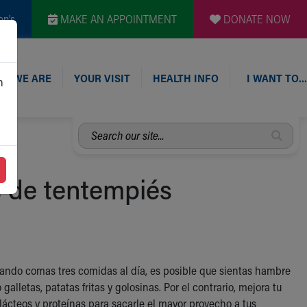
en's
MAKE AN APPOINTMENT
DONATE NOW
O WE ARE
YOUR VISIT
HEALTH INFO
I WANT TO…
n
Search
our
site...
s de tentempiés
uando comas tres comidas al día, es posible que sientas hambre
lletas, patatas fritas y golosinas. Por el contrario, mejora tu
 lácteos y proteínas para sacarle el mayor provecho a tus