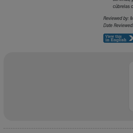
Visiting
cúbrelas c
Gift Shop
Department of Public Safety
Reviewed by: M
Health Info
Date Reviewed: 
Health Information
Healthy Info, Healthy Kids
Inside Children's Blog
KidsHealth Topics
Family Library
Educational Resources
Injury Prevention
Medical Records
Symptom Checker
Skip to main content