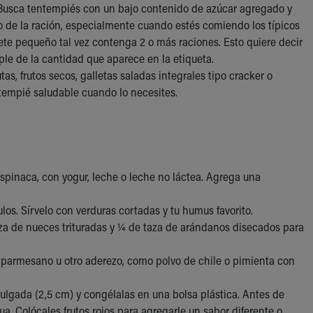
usca tentempiés con un bajo contenido de azúcar agregado y
o de la ración, especialmente cuando estés comiendo los típicos
ete pequeño tal vez contenga 2 o más raciones. Esto quiere decir
iple de la cantidad que aparece en la etiqueta.
tas, frutos secos, galletas saladas integrales tipo cracker o
tempié saludable cuando lo necesites.
espinaca, con yogur, leche o leche no láctea. Agrega una
ulos. Sírvelo con verduras cortadas y tu humus favorito.
aza de nueces trituradas y ¼ de taza de arándanos disecados para
parmesano u otro aderezo, como polvo de chile o pimienta con
pulgada (2,5 cm) y congélalas en una bolsa plástica. Antes de
a. Colócales frutos rojos para agregarle un sabor diferente o