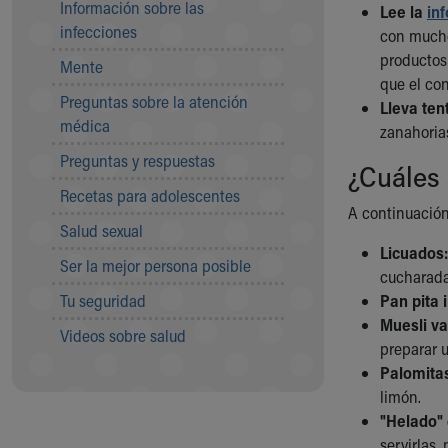
Información sobre las
Lee la
in
Community Mission
infecciones
con mucho
Connect With Us
productos
Mente
Our Culture of Caring
que el con
Newsroom
Preguntas sobre la atención
Lleva te
Our Leadership
médica
zanahoria
Quality and Patient Safety
Preguntas y respuestas
Unity and Engagement
¿Cuáles
Women's Board
Recetas para adolescentes
Our History
A continuación
Salud sexual
More childhood, please.™
Licuados
Cincinnati Children's
Ser la mejor persona posible
cucharada
Your Visit
Tu seguridad
Pan pita 
MyChart Telehealth Visits
Muesli va
Directions
Videos sobre salud
preparar 
Doggie Brigade
Palomitas
During Your Visit
limón.
Financial Services
"Helado"
Rest Accommodations
servirlas,