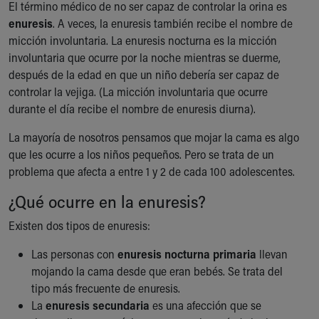
El término médico de no ser capaz de controlar la orina es
Ronald McDonald House Care Mobile
enuresis
. A veces, la enuresis también recibe el nombre de
Health Centers
micción involuntaria. La enuresis nocturna es la micción
Symptom Checker
involuntaria que ocurre por la noche mientras se duerme,
Financial Services
después de la edad en que un niño debería ser capaz de
Price Estimates
controlar la vejiga. (La micción involuntaria que ocurre
Family Supports
durante el día recibe el nombre de enuresis diurna).
Sports Health Services Provider for Akron Zips
New Parents
La mayoría de nosotros pensamos que mojar la cama es algo
Find a Pediatrics Location
que les ocurre a los niños pequeños. Pero se trata de un
Find a Pediatrician
problema que afecta a entre 1 y 2 de cada 100 adolescentes.
MyChart
Make an Appointment
¿Qué ocurre en la enuresis?
Breastfeeding Medicine
Existen dos tipos de enuresis:
Child Passenger Safety
Safe Sleep for Babies
Las personas con
enuresis nocturna primaria
llevan
Safe Sleep
mojando la cama desde que eran bebés. Se trata del
About Akron Children's Pediatrics
tipo más frecuente de enuresis.
Who We Are
La
enuresis secundaria
es una afección que se
Building a Brighter Future