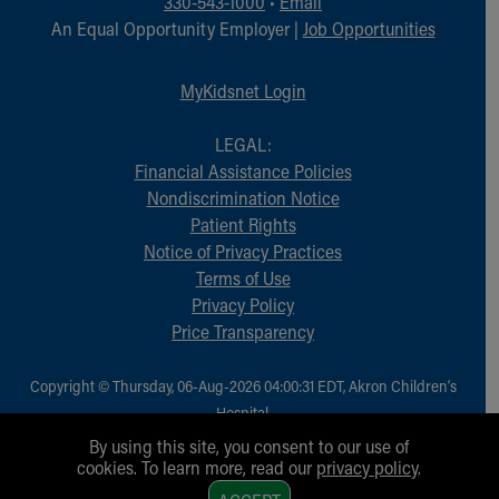
330-543-1000
•
Email
An Equal Opportunity Employer |
Job Opportunities
MyKidsnet Login
LEGAL:
Financial Assistance Policies
Nondiscrimination Notice
Patient Rights
Notice of Privacy Practices
Terms of Use
Privacy Policy
Price Transparency
Copyright © Thursday, 06-Aug-2026 04:00:31 EDT, Akron Children‘s
Hospital.
All Rights Reserved.
By using this site, you consent to our use of
cookies. To learn more, read our
privacy policy
.
1