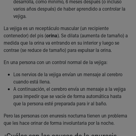
desarrolla, como mínimo, 6 meses después (o incluso
Our Mission, Vision, Promise
varios años después) de haber aprendido a controlar la
Calendar of Events
vejiga.
Community Mission
La vejiga es un receptáculo muscular (un recipiente
Connect With Us
contenedor) del pis (
Our Culture of Caring
orina
). Se dilata (aumenta de tamaño) a
medida que la orina va entrando en su interior y luego se
Newsroom
contrae (se reduce de tamaño) para expulsar la orina.
Our Leadership
Quality and Patient Safety
En una persona con un control normal de la vejiga:
Unity and Engagement
Women's Board
Los nervios de la vejiga envían un mensaje al cerebro
Our History
cuando está llena.
More childhood, please.™
A continuación, el cerebro envía un mensaje a la vejiga
Cincinnati Children's
para impedir que se vacíe de forma automática hasta
Your Visit
que la persona esté preparada para ir al baño.
MyChart Telehealth Visits
Pero las personas con enuresis nocturna tienen un problema
Directions
que les hace orinar de forma involuntaria por la noche.
Doggie Brigade
During Your Visit
¿Cuáles son las causas de la enuresis