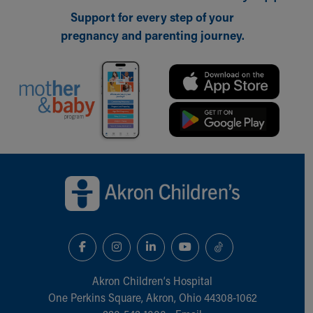
Support for every step of your
pregnancy and parenting journey.
Back to top of page
Akron Children‘s Hospital
One Perkins Square, Akron, Ohio 44308-1062