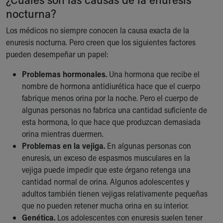
Financial Services
nocturna?
Rest Accommodations
Visiting
Los médicos no siempre conocen la causa exacta de la
Gift Shop
enuresis nocturna. Pero creen que los siguientes factores
Department of Public Safety
pueden desempeñar un papel:
Health Info
Health Information
Problemas hormonales.
Una hormona que recibe el
Healthy Info, Healthy Kids
nombre de hormona antidiurética hace que el cuerpo
Inside Children's Blog
fabrique menos orina por la noche. Pero el cuerpo de
KidsHealth Topics
algunas personas no fabrica una cantidad suficiente de
Family Library
esta hormona, lo que hace que produzcan demasiada
Educational Resources
orina mientras duermen.
Injury Prevention
Problemas en la vejiga.
En algunas personas con
Medical Records
enuresis, un exceso de espasmos musculares en la
Symptom Checker
vejiga puede impedir que este órgano retenga una
Skip to main content
cantidad normal de orina. Algunos adolescentes y
adultos también tienen vejigas relativamente pequeñas
que no pueden retener mucha orina en su interior.
Genética.
Los adolescentes con enuresis suelen tener