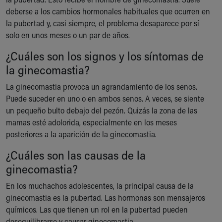
Ronald McDonald House Care Mobile
deberse a los cambios hormonales habituales que ocurren en
Health Centers
la pubertad y, casi siempre, el problema desaparece por sí
Symptom Checker
solo en unos meses o un par de años.
Financial Services
¿Cuáles son los signos y los síntomas de
Price Estimates
Family Supports
la ginecomastia?
Sports Health Services Provider for Akron Zips
La ginecomastia provoca un agrandamiento de los senos.
New Parents
Puede suceder en uno o en ambos senos. A veces, se siente
Find a Pediatrics Location
un pequeño bulto debajo del pezón. Quizás la zona de las
Find a Pediatrician
mamas esté adolorida, especialmente en los meses
MyChart
posteriores a la aparición de la ginecomastia.
Make an Appointment
Breastfeeding Medicine
¿Cuáles son las causas de la
Child Passenger Safety
ginecomastia?
Safe Sleep for Babies
Safe Sleep
En los muchachos adolescentes, la principal causa de la
About Akron Children's Pediatrics
ginecomastia es la pubertad. Las hormonas son mensajeros
Who We Are
químicos. Las que tienen un rol en la pubertad pueden
Building a Brighter Future
desequilibrarse y causar ginecomastia.