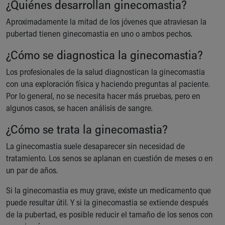
¿Quiénes desarrollan ginecomastia?
Financial Services
Rest Accommodations
Aproximadamente la mitad de los jóvenes que atraviesan la
Visiting
pubertad tienen ginecomastia en uno o ambos pechos.
Gift Shop
Department of Public Safety
¿Cómo se diagnostica la ginecomastia?
Health Info
Los profesionales de la salud diagnostican la ginecomastia
Health Information
con una exploración física y haciendo preguntas al paciente.
Healthy Info, Healthy Kids
Por lo general, no se necesita hacer más pruebas, pero en
Inside Children's Blog
algunos casos, se hacen análisis de sangre.
KidsHealth Topics
Family Library
¿Cómo se trata la ginecomastia?
Educational Resources
La ginecomastia suele desaparecer sin necesidad de
Injury Prevention
tratamiento. Los senos se aplanan en cuestión de meses o en
Medical Records
un par de años.
Symptom Checker
Skip to main content
Si la ginecomastia es muy grave, existe un medicamento que
puede resultar útil. Y si la ginecomastia se extiende después
de la pubertad, es posible reducir el tamaño de los senos con