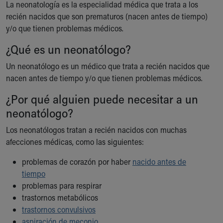
La neonatología es la especialidad médica que trata a los
Ronald McDonald House Care Mobile
recién nacidos que son prematuros (nacen antes de tiempo)
Health Centers
y/o que tienen problemas médicos.
Symptom Checker
Financial Services
¿Qué es un neonatólogo?
Price Estimates
Un neonatólogo es un médico que trata a recién nacidos que
Family Supports
nacen antes de tiempo y/o que tienen problemas médicos.
Sports Health Services Provider for Akron Zips
New Parents
¿Por qué alguien puede necesitar a un
Find a Pediatrics Location
neonatólogo?
Find a Pediatrician
MyChart
Los neonatólogos tratan a recién nacidos con muchas
Make an Appointment
afecciones médicas, como las siguientes:
Breastfeeding Medicine
problemas de corazón por haber
Child Passenger Safety
nacido antes de
tiempo
Safe Sleep for Babies
problemas para respirar
Safe Sleep
trastornos metabólicos
About Akron Children's Pediatrics
Who We Are
trastornos convulsivos
Building a Brighter Future
aspiración de meconio