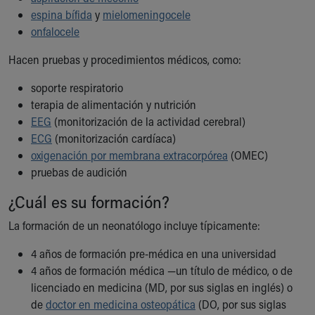
Our Mission, Vision, Promise
espina bífida
y
mielomeningocele
Calendar of Events
onfalocele
Community Mission
Hacen pruebas y procedimientos médicos, como:
Connect With Us
Our Culture of Caring
soporte respiratorio
Newsroom
terapia de alimentación y nutrición
Our Leadership
EEG
(monitorización de la actividad cerebral)
Quality and Patient Safety
ECG
(monitorización cardíaca)
Unity and Engagement
oxigenación por membrana extracorpórea
(OMEC)
Women's Board
pruebas de audición
Our History
¿Cuál es su formación?
More childhood, please.™
Cincinnati Children's
La formación de un neonatólogo incluye típicamente:
Your Visit
MyChart Telehealth Visits
4 años de formación pre-médica en una universidad
Directions
4 años de formación médica —un título de médico, o de
Doggie Brigade
licenciado en medicina (MD, por sus siglas en inglés) o
During Your Visit
de
doctor en medicina osteopática
(DO, por sus siglas