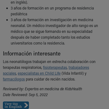
Financial Services
en inglés).
Rest Accommodations
3 años de formación en un programa de residencia
Visiting
pediátrica
Gift Shop
3 años de formación en investigación en medicina
Department of Public Safety
neonatal. Un médico investigador de alto rango es un
Health Info
médico que se sigue formando en su especialidad
Health Information
después de haber completado tanto los estudios
Healthy Info, Healthy Kids
universitarios como la residencia.
Inside Children's Blog
Información interesante
KidsHealth Topics
Family Library
Los neonatólogos trabajan en estrecha colaboración con
Educational Resources
terapeutas respiratorios,
fisioterapeutas
,
trabajadores
Injury Prevention
sociales
,
especialistas en Child Life
(Vida Infantil) y
Medical Records
farmacólogos
para cuidar de recién nacidos.
Symptom Checker
Reviewed by: Expertos en medicina de KidsHealth
Skip to main content
Date Reviewed: Sep 5, 2022