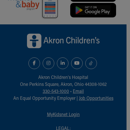
Back to top of page
Akron Children‘s Hospital
One Perkins Square, Akron, Ohio 44308-1062
330-543-1000
•
Email
An Equal Opportunity Employer |
Job Opportunities
MyKidsnet Login
LEGAL: