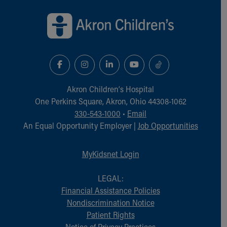
Back to top of page
Akron Children‘s Hospital
One Perkins Square, Akron, Ohio 44308-1062
330-543-1000
•
Email
An Equal Opportunity Employer |
Job Opportunities
MyKidsnet Login
LEGAL:
Financial Assistance Policies
Nondiscrimination Notice
Patient Rights
Notice of Privacy Practices