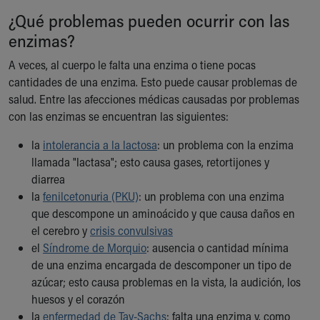
Financial Services
¿Qué problemas pueden ocurrir con las
Rest Accommodations
enzimas?
Visiting
Gift Shop
A veces, al cuerpo le falta una enzima o tiene pocas
Department of Public Safety
cantidades de una enzima. Esto puede causar problemas de
Health Info
salud. Entre las afecciones médicas causadas por problemas
Health Information
con las enzimas se encuentran las siguientes:
Healthy Info, Healthy Kids
Inside Children's Blog
la
intolerancia a la lactosa
: un problema con la enzima
KidsHealth Topics
llamada "lactasa"; esto causa gases, retortijones y
Family Library
diarrea
Educational Resources
la
fenilcetonuria (PKU)
: un problema con una enzima
Injury Prevention
que descompone un aminoácido y que causa daños en
Medical Records
el cerebro y
crisis convulsivas
Symptom Checker
el
Síndrome de Morquio
: ausencia o cantidad mínima
Skip to main content
de una enzima encargada de descomponer un tipo de
azúcar; esto causa problemas en la vista, la audición, los
huesos y el corazón
la
enfermedad de Tay-Sachs
: falta una enzima y, como