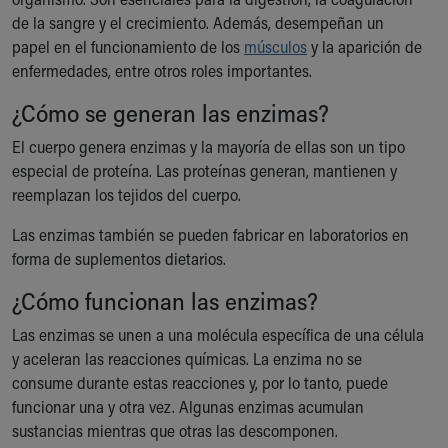
Ronald McDonald House Care Mobile
de la sangre y el crecimiento. Además, desempeñan un
Health Centers
papel en el funcionamiento de los
músculos
y la aparición de
Symptom Checker
enfermedades, entre otros roles importantes.
Financial Services
¿Cómo se generan las enzimas?
Price Estimates
Family Supports
El cuerpo genera enzimas y la mayoría de ellas son un tipo
Sports Health Services Provider for Akron Zips
especial de proteína. Las proteínas generan, mantienen y
New Parents
reemplazan los tejidos del cuerpo.
Find a Pediatrics Location
Find a Pediatrician
Las enzimas también se pueden fabricar en laboratorios en
MyChart
forma de suplementos dietarios.
Make an Appointment
¿Cómo funcionan las enzimas?
Breastfeeding Medicine
Child Passenger Safety
Las enzimas se unen a una molécula específica de una célula
Safe Sleep for Babies
y aceleran las reacciones químicas. La enzima no se
Safe Sleep
consume durante estas reacciones y, por lo tanto, puede
About Akron Children's Pediatrics
funcionar una y otra vez. Algunas enzimas acumulan
Who We Are
sustancias mientras que otras las descomponen.
Building a Brighter Future