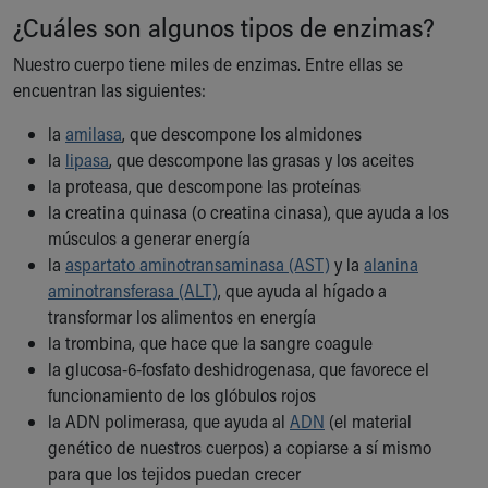
¿Cuáles son algunos tipos de enzimas?
Our Mission, Vision, Promise
Calendar of Events
Nuestro cuerpo tiene miles de enzimas. Entre ellas se
Community Mission
encuentran las siguientes:
Connect With Us
Our Culture of Caring
la
amilasa
, que descompone los almidones
Newsroom
la
lipasa
, que descompone las grasas y los aceites
Our Leadership
la proteasa, que descompone las proteínas
Quality and Patient Safety
la creatina quinasa (o creatina cinasa), que ayuda a los
Unity and Engagement
músculos a generar energía
Women's Board
la
aspartato aminotransaminasa (AST)
y la
alanina
Our History
aminotransferasa (ALT)
, que ayuda al hígado a
More childhood, please.™
transformar los alimentos en energía
Cincinnati Children's
la trombina, que hace que la sangre coagule
Your Visit
la glucosa-6-fosfato deshidrogenasa, que favorece el
MyChart Telehealth Visits
funcionamiento de los glóbulos rojos
Directions
la ADN polimerasa, que ayuda al
ADN
(el material
Doggie Brigade
genético de nuestros cuerpos) a copiarse a sí mismo
During Your Visit
para que los tejidos puedan crecer