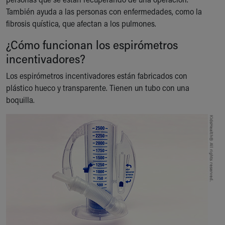
Our Mission, Vision, Promise
También ayuda a las personas con enfermedades, como la
Calendar of Events
fibrosis quística, que afectan a los pulmones.
Community Mission
¿Cómo funcionan los espirómetros
Connect With Us
incentivadores?
Our Culture of Caring
Newsroom
Los espirómetros incentivadores están fabricados con
Our Leadership
plástico hueco y transparente. Tienen un tubo con una
Quality and Patient Safety
boquilla.
Unity and Engagement
Women's Board
Our History
More childhood, please.™
Cincinnati Children's
Your Visit
MyChart Telehealth Visits
Directions
Doggie Brigade
During Your Visit