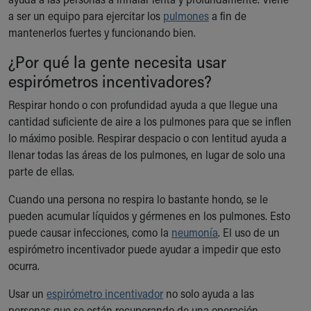
Ronald McDonald House Care Mobile
a ser un equipo para ejercitar los
pulmones
a fin de
Health Centers
mantenerlos fuertes y funcionando bien.
Symptom Checker
¿Por qué la gente necesita usar
Financial Services
Price Estimates
espirómetros incentivadores?
Family Supports
Respirar hondo o con profundidad ayuda a que llegue una
Sports Health Services Provider for Akron Zips
cantidad suficiente de aire a los pulmones para que se inflen
New Parents
lo máximo posible. Respirar despacio o con lentitud ayuda a
Find a Pediatrics Location
llenar todas las áreas de los pulmones, en lugar de solo una
Find a Pediatrician
parte de ellas.
MyChart
Make an Appointment
Cuando una persona no respira lo bastante hondo, se le
Breastfeeding Medicine
pueden acumular líquidos y gérmenes en los pulmones. Esto
Child Passenger Safety
puede causar infecciones, como la
neumonía
. El uso de un
Safe Sleep for Babies
espirómetro incentivador puede ayudar a impedir que esto
Safe Sleep
ocurra.
About Akron Children's Pediatrics
Who We Are
Usar un
espirómetro incentivador
no solo ayuda a las
Building a Brighter Future
personas que se están recuperando de una operación.