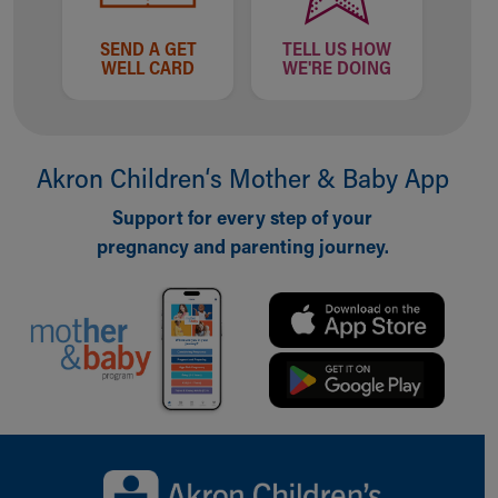
SEND A GET
TELL US HOW
WELL CARD
WE'RE DOING
Akron Children‘s Mother & Baby App
Support for every step of your
pregnancy and parenting journey.
Back to top of page