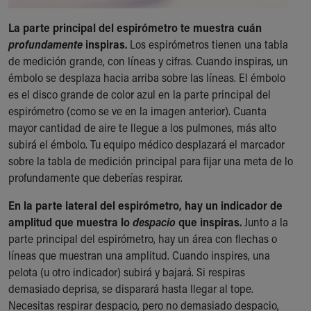
Financial Services
Rest Accommodations
La parte principal del espirómetro te muestra cuán
Visiting
profundamente
inspiras.
Los espirómetros tienen una tabla
Gift Shop
de medición grande, con líneas y cifras. Cuando inspiras, un
Department of Public Safety
émbolo se desplaza hacia arriba sobre las líneas. El émbolo
Health Info
es el disco grande de color azul en la parte principal del
Health Information
espirómetro (como se ve en la imagen anterior). Cuanta
Healthy Info, Healthy Kids
mayor cantidad de aire te llegue a los pulmones, más alto
Inside Children's Blog
subirá el émbolo. Tu equipo médico desplazará el marcador
KidsHealth Topics
sobre la tabla de medición principal para fijar una meta de lo
Family Library
profundamente que deberías respirar.
Educational Resources
Injury Prevention
En la parte lateral del espirómetro, hay un indicador de
Medical Records
amplitud que muestra lo
despacio
que inspiras.
Junto a la
Symptom Checker
parte principal del espirómetro, hay un área con flechas o
Skip to main content
líneas que muestran una amplitud. Cuando inspires, una
pelota (u otro indicador) subirá y bajará. Si respiras
demasiado deprisa, se disparará hasta llegar al tope.
Necesitas respirar despacio, pero no demasiado despacio,