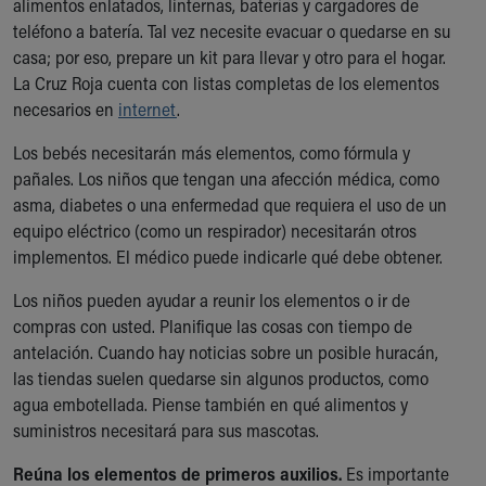
alimentos enlatados, linternas, baterías y cargadores de
Our Mission, Vision, Promise
teléfono a batería. Tal vez necesite evacuar o quedarse en su
Calendar of Events
casa; por eso, prepare un kit para llevar y otro para el hogar.
Community Mission
La Cruz Roja cuenta con listas completas de los elementos
Connect With Us
necesarios en
internet
.
Our Culture of Caring
Los bebés necesitarán más elementos, como fórmula y
Newsroom
pañales. Los niños que tengan una afección médica, como
Our Leadership
asma, diabetes o una enfermedad que requiera el uso de un
Quality and Patient Safety
equipo eléctrico (como un respirador) necesitarán otros
Unity and Engagement
implementos. El médico puede indicarle qué debe obtener.
Women's Board
Our History
Los niños pueden ayudar a reunir los elementos o ir de
More childhood, please.™
compras con usted. Planifique las cosas con tiempo de
Cincinnati Children's
antelación. Cuando hay noticias sobre un posible huracán,
Your Visit
las tiendas suelen quedarse sin algunos productos, como
MyChart Telehealth Visits
agua embotellada. Piense también en qué alimentos y
Directions
suministros necesitará para sus mascotas.
Doggie Brigade
During Your Visit
Reúna los elementos de primeros auxilios.
Es importante