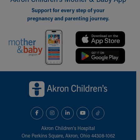
Support for every step of your
pregnancy and parenting journey.
Back to top of page
Akron Children‘s Hospital
One Perkins Square, Akron, Ohio 44308-1062