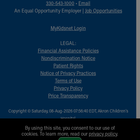
330-543-1000
•
Email
An Equal Opportunity Employer |
Job Opportunities
MyKidsnet Login
LEGAL:
Financial Assistance Policies
Nondiscrimination Notice
Patient Rights
Notice of Privacy Practices
Terms of Use
Privacy Policy
Price Transparency
Copyright © Saturday, 08-Aug-2026 07:56:40 EDT, Akron Children‘s
Hospital.
All Rights Reserved.
By using this site, you consent to our use of
cookies. To learn more, read our
privacy policy
.
1