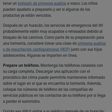
Financial Services
tener un
botiquín de primeros auxilios
a mano. Los niños
Rest Accommodations
pueden ayudarlo a prepararlo y ver si algunos de los
Visiting
productos ya están vencidos.
Gift Shop
Después de un huracán, los servicios de emergencia del 911
Department of Public Safety
probablemente estén muy ocupados o retrasados debido al
Health Info
bloqueo de los caminos. Como parte de su preparación para
Health Information
una tormenta, considere tomar una clase de
Healthy Info, Healthy Kids
primeros auxilios
o de resucitación cardiopulmonar (RCP)
Inside Children's Blog
junto con sus hijos
adolescentes. Algunas se imparten en línea.
KidsHealth Topics
Family Library
Prepare un teléfono.
Mantenga los teléfonos celulares con
Educational Resources
su carga completa. Descargar una aplicación con el
Injury Prevention
pronóstico del clima puede permitirle mantenerse informado
Medical Records
sobre el lugar en el que se encuentra la tormenta. Además,
Symptom Checker
coloque los números de teléfono de las compañías de
Skip to main content
servicios públicos en los contactos de su teléfono por si llega
a perder el suministro.
Quizás sea difícil visitar a su médico después de un huracán;