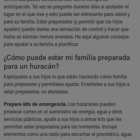
Ronald McDonald House Care Mobile
anticipación. Tal vez se pregunte durante días si azotarán el
Health Centers
lugar en el que vive y esto puede ser estresante para usted y
Symptom Checker
para su familia. Estar preparados (y permitir que los hijos
Financial Services
ayuden) puede darles una sensación de control y hacer que
Price Estimates
todos se sientan menos ansiosos. He aquí algunos consejos
Family Supports
para ayudar a su familia a planificar.
Sports Health Services Provider for Akron Zips
¿Cómo puede estar mi familia preparada
New Parents
Find a Pediatrics Location
para un huracán?
Find a Pediatrician
Explíqueles a sus hijos lo que están haciendo como familia
MyChart
para prepararse y permítales ayudar. Enséñeles a sus hijos a
Make an Appointment
estar preparados, no aterrados.
Breastfeeding Medicine
Child Passenger Safety
Prepare kits de emergencia.
Los huracanes pueden
Safe Sleep for Babies
provocar cortes en el suministro de energía, agua y otros
Safe Sleep
servicios públicos; ayude a sus hijos a armar kits que les
About Akron Children's Pediatrics
permitan estar preparados para las tormentas. Incluya
Who We Are
elementos como una radio para escuchar el pronóstico, agua,
Building a Brighter Future