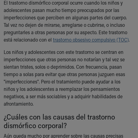
El trastorno dismórfico corporal ocurre cuando los niños y
Ronald McDonald House Care Mobile
adolescentes pasan mucho tiempo preocupados por las
Health Centers
imperfecciones que perciben en algunas partes del cuerpo.
Symptom Checker
Tal vez no dejen de mirarse, arreglarse o cubrirse, o incluso
Financial Services
preguntarles a otras personas por su aspecto. Este trastorno
Price Estimates
está relacionado con el
trastorno obsesivo compulsivo (TOC)
.
Family Supports
Sports Health Services Provider for Akron Zips
Los niños y adolescentes con este trastorno se centran en
New Parents
imperfecciones que otras personas no notarían y tal vez se
Find a Pediatrics Location
sientan tristes, solos o deprimidos. Con frecuencia, pasan
Find a Pediatrician
tiempo a solas para evitar que otras personas juzguen esas
MyChart
"imperfecciones". Pero el tratamiento puede ayudar a los
Make an Appointment
niños y los adolescentes a reemplazar los pensamientos
Breastfeeding Medicine
negativos, a ser más sociables y a adquirir habilidades de
Child Passenger Safety
afrontamiento.
Safe Sleep for Babies
Safe Sleep
¿Cuáles con las causas del trastorno
About Akron Children's Pediatrics
dismórfico corporal?
Who We Are
Aún queda mucho por aprender sobre las causas precisas
Building a Brighter Future