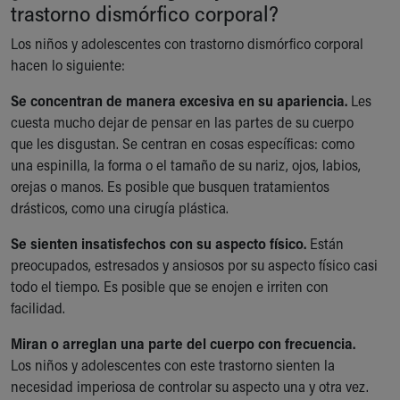
Financial Services
trastorno dismórfico corporal?
Rest Accommodations
Los niños y adolescentes con trastorno dismórfico corporal
Visiting
hacen lo siguiente:
Gift Shop
Department of Public Safety
Se concentran de manera excesiva en su apariencia.
Les
Health Info
cuesta mucho dejar de pensar en las partes de su cuerpo
Health Information
que les disgustan. Se centran en cosas específicas: como
Healthy Info, Healthy Kids
una espinilla, la forma o el tamaño de su nariz, ojos, labios,
Inside Children's Blog
orejas o manos. Es posible que busquen tratamientos
KidsHealth Topics
drásticos, como una cirugía plástica.
Family Library
Educational Resources
Se sienten insatisfechos con su aspecto físico.
Están
Injury Prevention
preocupados, estresados y ansiosos por su aspecto físico casi
Medical Records
todo el tiempo. Es posible que se enojen e irriten con
Symptom Checker
facilidad.
Skip to main content
Miran o arreglan una parte del cuerpo con frecuencia.
Los niños y adolescentes con este trastorno sienten la
necesidad imperiosa de controlar su aspecto una y otra vez.