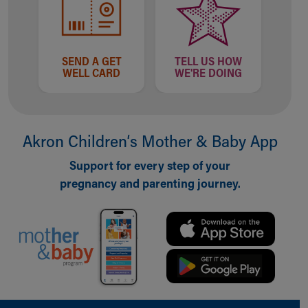
SEND A GET
TELL US HOW
WELL CARD
WE'RE DOING
Akron Children‘s Mother & Baby App
Support for every step of your
pregnancy and parenting journey.
Back to top of page