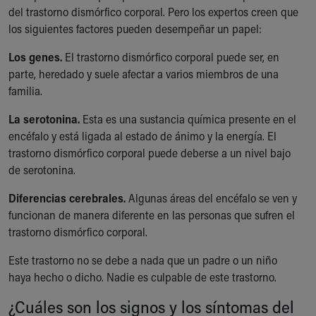
del trastorno dismórfico corporal. Pero los expertos creen que
Our Mission, Vision, Promise
los siguientes factores pueden desempeñar un papel:
Calendar of Events
Community Mission
Los genes.
El trastorno dismórfico corporal puede ser, en
Connect With Us
parte, heredado y suele afectar a varios miembros de una
Our Culture of Caring
familia.
Newsroom
Our Leadership
La serotonina.
Esta es una sustancia química presente en el
Quality and Patient Safety
encéfalo y está ligada al estado de ánimo y la energía. El
Unity and Engagement
trastorno dismórfico corporal puede deberse a un nivel bajo
Women's Board
de serotonina.
Our History
Diferencias cerebrales.
Algunas áreas del encéfalo se ven y
More childhood, please.™
funcionan de manera diferente en las personas que sufren el
Cincinnati Children's
trastorno dismórfico corporal.
Your Visit
MyChart Telehealth Visits
Este trastorno no se debe a nada que un padre o un niño
Directions
haya hecho o dicho. Nadie es culpable de este trastorno.
Doggie Brigade
During Your Visit
¿Cuáles son los signos y los síntomas del