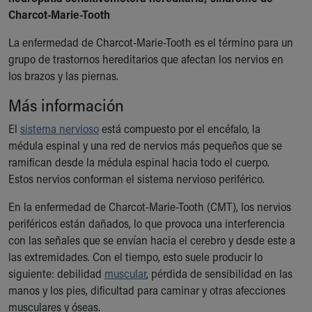
Ronald McDonald House Care Mobile
Charcot-Marie-Tooth
Health Centers
La enfermedad de Charcot-Marie-Tooth es el término para un
Symptom Checker
grupo de trastornos hereditarios que afectan los nervios en
Financial Services
los brazos y las piernas.
Price Estimates
Family Supports
Más información
Sports Health Services Provider for Akron Zips
New Parents
El
sistema nervioso
está compuesto por el encéfalo, la
Find a Pediatrics Location
médula espinal y una red de nervios más pequeños que se
Find a Pediatrician
ramifican desde la médula espinal hacia todo el cuerpo.
MyChart
Estos nervios conforman el sistema nervioso periférico.
Make an Appointment
En la enfermedad de Charcot-Marie-Tooth (CMT), los nervios
Breastfeeding Medicine
periféricos están dañados, lo que provoca una interferencia
Child Passenger Safety
con las señales que se envían hacia el cerebro y desde este a
Safe Sleep for Babies
las extremidades. Con el tiempo, esto suele producir lo
Safe Sleep
siguiente: debilidad
muscular
, pérdida de sensibilidad en las
About Akron Children's Pediatrics
manos y los pies, dificultad para caminar y otras afecciones
Who We Are
musculares y óseas.
Building a Brighter Future