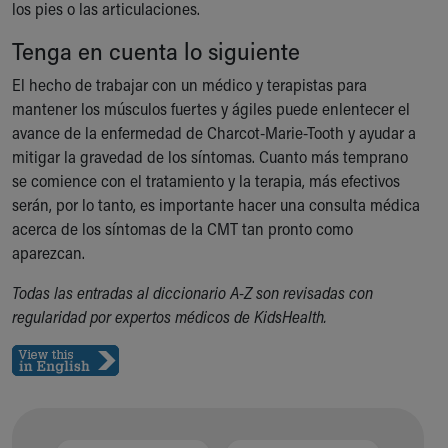
Financial Services
los pies o las articulaciones.
Rest Accommodations
Tenga en cuenta lo siguiente
Visiting
Gift Shop
El hecho de trabajar con un médico y terapistas para
Department of Public Safety
mantener los músculos fuertes y ágiles puede enlentecer el
Health Info
avance de la enfermedad de Charcot-Marie-Tooth y ayudar a
Health Information
mitigar la gravedad de los síntomas. Cuanto más temprano
Healthy Info, Healthy Kids
se comience con el tratamiento y la terapia, más efectivos
Inside Children's Blog
serán, por lo tanto, es importante hacer una consulta médica
KidsHealth Topics
acerca de los síntomas de la CMT tan pronto como
Family Library
aparezcan.
Educational Resources
Todas las entradas al diccionario A-Z son revisadas con
Injury Prevention
regularidad por expertos médicos de KidsHealth.
Medical Records
Symptom Checker
Skip to main content