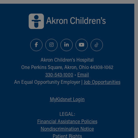
Back to top of page
Akron Children‘s Hospital
One Perkins Square, Akron, Ohio 44308-1062
330-543-1000
•
Email
An Equal Opportunity Employer |
Job Opportunities
MyKidsnet Login
LEGAL:
Financial Assistance Policies
Nondiscrimination Notice
Patient Rights