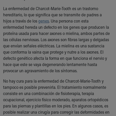
Our Mission, Vision, Promise
La enfermedad de Charcot-Marie-Tooth es un trastorno
Calendar of Events
hereditario, lo que significa que se transmite de padres a
Community Mission
hijos a través de los
genes
. Una persona con esta
Connect With Us
enfermedad hereda un defecto en los genes que producen la
Our Culture of Caring
proteína usada para hacer axones o mielina, ambos partes de
Newsroom
las células nerviosas. Los axones son fibras largas y delgadas
Our Leadership
que envían señales eléctricas. La mielina es una sustancia
Quality and Patient Safety
que conforma la vaina que protege y nutre a los axones. El
Unity and Engagement
defecto genético afecta la forma en que funciona el nervio y
Women's Board
hace que este se vaya degenerando lentamente hasta
Our History
provocar un agravamiento de los síntomas.
More childhood, please.™
Cincinnati Children's
No hay cura para la enfermedad de Charcot-Marie-Tooth y
Your Visit
tampoco es posible prevenirla. El tratamiento normalmente
MyChart Telehealth Visits
consiste en una combinación de fisioterapia, terapia
Directions
ocupacional, ejercicio físico moderado, aparatos ortopédicos
Doggie Brigade
para las piernas y plantillas en los pies. En algunos casos, es
During Your Visit
posible realizar una cirugía para corregir las deformidades en