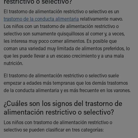
restrictivo o selectivo?
Ronald McDonald House Care Mobile
El trastorno de alimentación restrictivo o selectivo es un
Health Centers
trastorno de la conducta alimentaria
Symptom Checker
relativamente nuevo.
Los niños con un trastorno de alimentación restrictivo o
Financial Services
selectivo son sumamente quisquillosos al comer y, a veces,
Price Estimates
les interesa muy poco comer alimentos. Es posible que
Family Supports
coman una variedad muy limitada de alimentos preferidos, lo
Sports Health Services Provider for Akron Zips
que les puede llevar a un escaso crecimiento y a una mala
New Parents
nutrición.
Find a Pediatrics Location
Find a Pediatrician
El trastorno de alimentación restrictivo o selectivo suele
MyChart
empezar a edades más tempranas que los demás trastornos
Make an Appointment
de la conducta alimentaria y es más frecuente en los varones.
Breastfeeding Medicine
Child Passenger Safety
¿Cuáles son los signos del trastorno de
Safe Sleep for Babies
alimentación restrictivo o selectivo?
Safe Sleep
Los niños con trastorno de alimentación restrictivo o
About Akron Children's Pediatrics
selectivo se pueden clasificar en tres categorías:
Who We Are
Building a Brighter Future