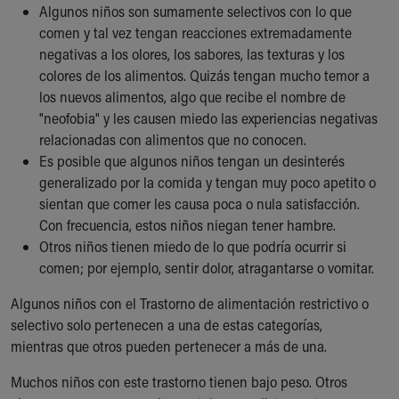
Algunos niños son sumamente selectivos con lo que
Our Mission, Vision, Promise
comen y tal vez tengan reacciones extremadamente
Calendar of Events
negativas a los olores, los sabores, las texturas y los
Community Mission
colores de los alimentos. Quizás tengan mucho temor a
Connect With Us
los nuevos alimentos, algo que recibe el nombre de
Our Culture of Caring
"neofobia" y les causen miedo las experiencias negativas
Newsroom
relacionadas con alimentos que no conocen.
Our Leadership
Es posible que algunos niños tengan un desinterés
Quality and Patient Safety
generalizado por la comida y tengan muy poco apetito o
Unity and Engagement
sientan que comer les causa poca o nula satisfacción.
Women's Board
Con frecuencia, estos niños niegan tener hambre.
Our History
Otros niños tienen miedo de lo que podría ocurrir si
More childhood, please.™
comen; por ejemplo, sentir dolor, atragantarse o vomitar.
Cincinnati Children's
Your Visit
Algunos niños con el Trastorno de alimentación restrictivo o
MyChart Telehealth Visits
selectivo solo pertenecen a una de estas categorías,
Directions
mientras que otros pueden pertenecer a más de una.
Doggie Brigade
Muchos niños con este trastorno tienen bajo peso. Otros
During Your Visit