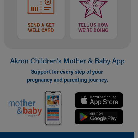
SEND A GET
TELL US HOW
WELL CARD
WE'RE DOING
Akron Children‘s Mother & Baby App
Support for every step of your
pregnancy and parenting journey.
Back to top of page