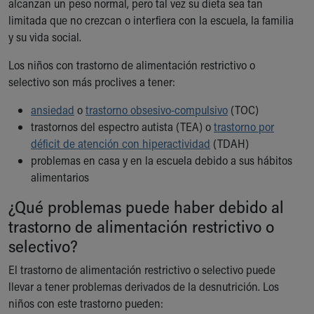
alcanzan un peso normal, pero tal vez su dieta sea tan
Financial Services
limitada que no crezcan o interfiera con la escuela, la familia
Rest Accommodations
y su vida social.
Visiting
Gift Shop
Los niños con trastorno de alimentación restrictivo o
Department of Public Safety
selectivo son más proclives a tener:
Health Info
Health Information
ansiedad
o
trastorno obsesivo-compulsivo
(TOC)
Healthy Info, Healthy Kids
trastornos del espectro autista (TEA) o
trastorno por
Inside Children's Blog
déficit de atención con hiperactividad
(TDAH)
KidsHealth Topics
problemas en casa y en la escuela debido a sus hábitos
Family Library
alimentarios
Educational Resources
¿Qué problemas puede haber debido al
Injury Prevention
Medical Records
trastorno de alimentación restrictivo o
Symptom Checker
selectivo?
Skip to main content
El trastorno de alimentación restrictivo o selectivo puede
llevar a tener problemas derivados de la desnutrición. Los
niños con este trastorno pueden: