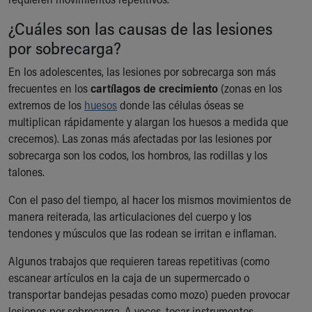
Our Mission, Vision, Promise
¿Cuáles son las causas de las lesiones
Calendar of Events
por sobrecarga?
Community Mission
Connect With Us
En los adolescentes, las lesiones por sobrecarga son más
Our Culture of Caring
frecuentes en los
cartílagos de crecimiento
(zonas en los
Newsroom
extremos de los
huesos
donde las células óseas se
Our Leadership
multiplican rápidamente y alargan los huesos a medida que
Quality and Patient Safety
crecemos). Las zonas más afectadas por las lesiones por
Unity and Engagement
sobrecarga son los codos, los hombros, las rodillas y los
Women's Board
talones.
Our History
More childhood, please.™
Con el paso del tiempo, al hacer los mismos movimientos de
Cincinnati Children's
manera reiterada, las articulaciones del cuerpo y los
Your Visit
tendones y músculos que las rodean se irritan e inflaman.
MyChart Telehealth Visits
Algunos trabajos que requieren tareas repetitivas (como
Directions
escanear artículos en la caja de un supermercado o
Doggie Brigade
transportar bandejas pesadas como mozo) pueden provocar
During Your Visit
lesiones por sobrecarga. A veces, tocar instrumentos