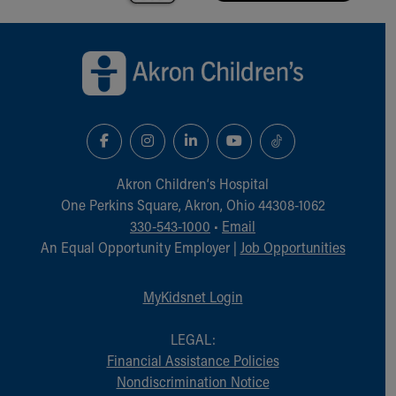
Back to top of page
Akron Children‘s Hospital
One Perkins Square, Akron, Ohio 44308-1062
330-543-1000
•
Email
An Equal Opportunity Employer |
Job Opportunities
MyKidsnet Login
LEGAL:
Financial Assistance Policies
Nondiscrimination Notice