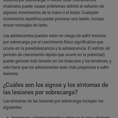
Financial Services
musicales puede causar problemas debido al esfuerzo de
Rest Accommodations
algunos movimientos de la mano o el brazo. Cualquier
Visiting
movimiento repetitivo puede provocar una lesión, incluso
Gift Shop
enviar mensajes de texto.
Department of Public Safety
Health Info
Los adolescentes pueden estar en riesgo de sufrir lesiones
Health Information
por sobrecarga por el crecimiento físico significativo que
Healthy Info, Healthy Kids
ocurre en la preadolescencia y la adolescencia. El estirón (el
Inside Children's Blog
período de crecimiento rápido que ocurre en la pubertad)
KidsHealth Topics
puede generar más tensión en los músculos y los tendones, y
Family Library
esto hace que los adolescentes sean más propensos a sufrir
Educational Resources
lesiones.
Injury Prevention
¿Cuáles son los signos y los síntomas de
Medical Records
Symptom Checker
las lesiones por sobrecarga?
Skip to main content
Los síntomas de las lesiones por sobrecarga incluyen los
siguientes:
hormigueo, adormecimiento o dolor en la zona afectada