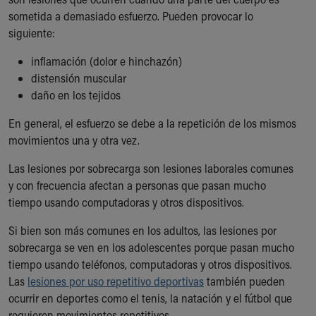
Ronald McDonald House Care Mobile
sometida a demasiado esfuerzo. Pueden provocar lo
Health Centers
siguiente:
Symptom Checker
Financial Services
inflamación (dolor e hinchazón)
Price Estimates
distensión muscular
Family Supports
daño en los tejidos
Sports Health Services Provider for Akron Zips
En general, el esfuerzo se debe a la repetición de los mismos
New Parents
movimientos una y otra vez.
Find a Pediatrics Location
Find a Pediatrician
Las lesiones por sobrecarga son lesiones laborales comunes
MyChart
y con frecuencia afectan a personas que pasan mucho
Make an Appointment
tiempo usando computadoras y otros dispositivos.
Breastfeeding Medicine
Child Passenger Safety
Si bien son más comunes en los adultos, las lesiones por
Safe Sleep for Babies
sobrecarga se ven en los adolescentes porque pasan mucho
Safe Sleep
tiempo usando teléfonos, computadoras y otros dispositivos.
About Akron Children's Pediatrics
Las
lesiones por uso repetitivo deportivas
también pueden
Who We Are
ocurrir en deportes como el tenis, la natación y el fútbol que
Building a Brighter Future
requieren movimientos repetitivos.