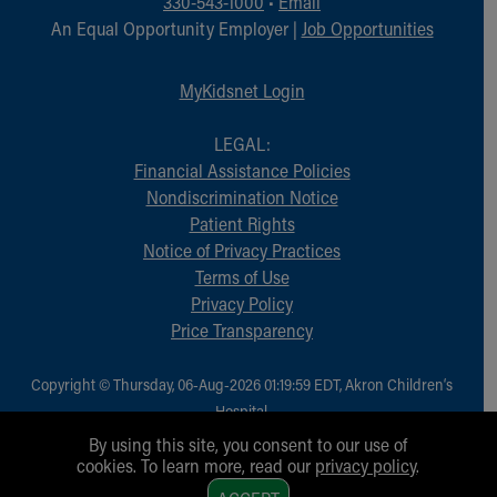
330-543-1000
•
Email
An Equal Opportunity Employer |
Job Opportunities
MyKidsnet Login
LEGAL:
Financial Assistance Policies
Nondiscrimination Notice
Patient Rights
Notice of Privacy Practices
Terms of Use
Privacy Policy
Price Transparency
Copyright © Thursday, 06-Aug-2026 01:19:59 EDT, Akron Children‘s
Hospital.
All Rights Reserved.
By using this site, you consent to our use of
cookies. To learn more, read our
privacy policy
.
1