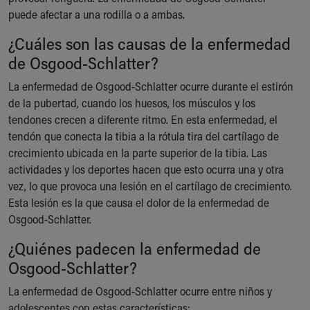
puede afectar a una rodilla o a ambas.
Our Mission, Vision, Promise
Calendar of Events
¿Cuáles son las causas de la enfermedad
Community Mission
de Osgood-Schlatter?
Connect With Us
Our Culture of Caring
La enfermedad de Osgood-Schlatter ocurre durante el estirón
Newsroom
de la pubertad, cuando los huesos, los músculos y los
Our Leadership
tendones crecen a diferente ritmo. En esta enfermedad, el
Quality and Patient Safety
tendón que conecta la tibia a la rótula tira del cartílago de
Unity and Engagement
crecimiento ubicada en la parte superior de la tibia. Las
Women's Board
actividades y los deportes hacen que esto ocurra una y otra
Our History
vez, lo que provoca una lesión en el cartílago de crecimiento.
More childhood, please.™
Esta lesión es la que causa el dolor de la enfermedad de
Cincinnati Children's
Osgood-Schlatter.
Your Visit
¿Quiénes padecen la enfermedad de
MyChart Telehealth Visits
Directions
Osgood-Schlatter?
Doggie Brigade
La enfermedad de Osgood-Schlatter ocurre entre niños y
During Your Visit
adolescentes con estas características: