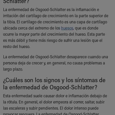
Schlatter?
Ronald McDonald House Care Mobile
La enfermedad de Osgood-Schlatter es la inflamación e
Health Centers
irritación del cartílago de crecimiento en la parte superior de
Symptom Checker
la tibia. El cartílago de crecimiento es una capa de cartílago
Financial Services
ubicada cerca del extremo de los
Price Estimates
huesos
, que es donde
ocurre la mayor parte del crecimiento del hueso. Esta parte
Family Supports
es más débil y tiene más riesgo de sufrir una lesión que el
Sports Health Services Provider for Akron Zips
resto del hueso.
New Parents
Find a Pediatrics Location
La enfermedad de Osgood-Schlatter desaparece cuando una
Find a Pediatrician
persona deja de crecer y, en general, no causa problemas a
MyChart
largo plazo.
Make an Appointment
Breastfeeding Medicine
¿Cuáles son los signos y los síntomas de
Child Passenger Safety
la enfermedad de Osgood-Schlatter?
Safe Sleep for Babies
Esta enfermedad suele causar dolor e inflamación debajo de
Safe Sleep
la rótula. En general, el dolor empeora al correr, saltar, subir
About Akron Children's Pediatrics
las escaleras y subir pendientes. El dolor intenso puede
Who We Are
provocar renguera. La enfermedad de Osgood-Schlatter
Building a Brighter Future