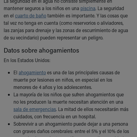
La seguridad en el agua no consiste simplemente en
Ronald McDonald House Care Mobile
mantener seguros a los niños en una
piscina
. La seguridad
Health Centers
en el
cuarto de baño
también es importante. Y las cosas que
Symptom Checker
tal vez no tenga en cuenta (como reservorios o aliviadores,
Financial Services
las zanjas para drenaje y las zonas de escurrimiento de agua
Price Estimates
de su vecindario) pueden representar un peligro.
Family Supports
Sports Health Services Provider for Akron Zips
Datos sobre ahogamientos
New Parents
En los Estados Unidos:
Find a Pediatrics Location
Find a Pediatrician
El
ahogamiento
es una de las principales causas de
MyChart
muerte por lesiones en niños, en especial en los
Make an Appointment
menores de 4 años y los adolescentes.
Breastfeeding Medicine
La mayoría de los niños que sufren ahogamientos que
Child Passenger Safety
no les producen la muerte necesitan atención en una
Safe Sleep for Babies
sala de emergencias
. La mitad de ellos necesitarán más
Safe Sleep
cuidados, con frecuencia en un hospital.
About Akron Children's Pediatrics
Sobrevivir a un ahogamiento puede dejar a una persona
Who We Are
con graves daños cerebrales: entre el 5% y el 10% de los
Building a Brighter Future