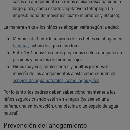
casos de ahogamiento en niños causan discapacidad a
Our Mission, Vision, Promise
largo plazo, como estado vegetativo o tetraplejia (la
Calendar of Events
imposibilidad de mover los cuatro miembros y el torso).
Community Mission
La manera en que los niños se ahogan varía según la edad:
Connect With Us
Our Culture of Caring
Menores de 1 año: la mayoría de los bebés se ahogan en
Newsroom
bañeras
, cubos de agua e inodoros.
Our Leadership
Entre 1 y 4 años: los niños pequeños suelen ahogarse en
Quality and Patient Safety
piscinas y bañeras de hidromasajes.
Unity and Engagement
Niños mayores, adolescentes y adultos jóvenes: la
Women's Board
mayoría de los ahogamientos a esta edad ocurren en
Our History
espejos de agua naturales, como lagos y ríos
.
More childhood, please.™
Cincinnati Children's
Por lo tanto, los padres deben saber cómo mantener a los
Your Visit
niños seguros cuando están en el agua (ya sea en una
MyChart Telehealth Visits
bañera, una embarcación, una piscina o un espejo de agua
Directions
natural).
Doggie Brigade
Prevención del ahogamiento
During Your Visit