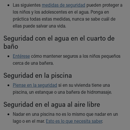
Financial Services
Las siguientes
medidas de seguridad
pueden proteger a
Rest Accommodations
los niños y los adolescentes en el agua. Ponga en
Visiting
práctica todas estas medidas, nunca se sabe cuál de
Gift Shop
ellas puede salvar una vida.
Department of Public Safety
Health Info
Seguridad con el agua en el cuarto de
Health Information
baño
Healthy Info, Healthy Kids
Entérese
cómo mantener seguros a los niños pequeños
Inside Children's Blog
cerca de una bañera.
KidsHealth Topics
Family Library
Seguridad en la piscina
Educational Resources
Injury Prevention
Piense en la seguridad
si en su vivienda tiene una
Medical Records
piscina, un estanque o una bañera de hidromasaje.
Symptom Checker
Seguridad en el agua al aire libre
Skip to main content
Nadar en una piscina no es lo mismo que nadar en un
lago o en el mar.
Esto es lo que necesita saber
.