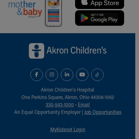
Back to top of page
Akron Children‘s Hospital
One Perkins Square, Akron, Ohio 44308-1062
330-543-1000
•
Email
An Equal Opportunity Employer |
Job Opportunities
MyKidsnet Login