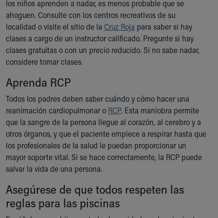
Financial Services
los niños aprenden a nadar, es menos probable que se
Rest Accommodations
ahoguen. Consulte con los centros recreativos de su
Visiting
localidad o visite el sitio de la
Cruz Roja
para saber si hay
Gift Shop
clases a cargo de un instructor calificado. Pregunte si hay
Department of Public Safety
clases gratuitas o con un precio reducido. Si no sabe nadar,
Health Info
considere tomar clases.
Health Information
Aprenda RCP
Healthy Info, Healthy Kids
Inside Children's Blog
Todos los padres deben saber cuándo y cómo hacer una
KidsHealth Topics
reanimación cardiopulmonar o
RCP
. Esta maniobra permite
Family Library
que la sangre de la persona llegue al corazón, al cerebro y a
Educational Resources
otros órganos, y que el paciente empiece a respirar hasta que
Injury Prevention
los profesionales de la salud le puedan proporcionar un
Medical Records
mayor soporte vital. Si se hace correctamente, la RCP puede
Symptom Checker
salvar la vida de una persona.
Skip to main content
Asegúrese de que todos respeten las
reglas para las piscinas