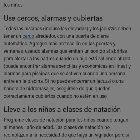
los niños.
Our Mission, Vision, Promise
Calendar of Events
Use cercos, alarmas y cubiertas
Community Mission
Todas las piscinas (incluso las elevadas) y los jacuzzis deben
Connect With Us
tener un
cerco
alrededor, con una puerta de cierre
Our Culture of Caring
automático. Agregue más protección en las puertas y
Newsroom
ventanas, usando alarmas que emitan un sonido al abrirlas
Our Leadership
para alertar a los padres cuando un hijo está saliendo afuera
Quality and Patient Safety
(puede encontrar alarmas sencillas y económicas en línea) y
Unity and Engagement
alarmas para piscinas que se activen cuando una persona
Women's Board
entre en la piscina. Si no puede encerrar un jacuzzi o una
Our History
bañera de hidromasajes, asegúrese de que queden
More childhood, please.™
correctamente cubiertos cuando no estén en uso.
Cincinnati Children's
Your Visit
Lleve a los niños a clases de natación
MyChart Telehealth Visits
Directions
Programe clases de natación para los niños cuando tengan
Doggie Brigade
al menos 1 año de edad. Las clases de natación no
During Your Visit
reemplazan a la necesidad de que haya un vigilador, pero si