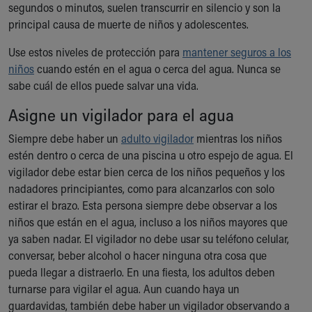
segundos o minutos, suelen transcurrir en silencio y son la
Ronald McDonald House Care Mobile
principal causa de muerte de niños y adolescentes.
Health Centers
Symptom Checker
Use estos niveles de protección para
mantener seguros a los
Financial Services
niños
cuando estén en el agua o cerca del agua. Nunca se
Price Estimates
sabe cuál de ellos puede salvar una vida.
Family Supports
Sports Health Services Provider for Akron Zips
Asigne un vigilador para el agua
New Parents
Siempre debe haber un
adulto vigilador
mientras los niños
Find a Pediatrics Location
estén dentro o cerca de una piscina u otro espejo de agua. El
Find a Pediatrician
vigilador debe estar bien cerca de los niños pequeños y los
MyChart
nadadores principiantes, como para alcanzarlos con solo
Make an Appointment
estirar el brazo. Esta persona siempre debe observar a los
Breastfeeding Medicine
niños que están en el agua, incluso a los niños mayores que
Child Passenger Safety
ya saben nadar. El vigilador no debe usar su teléfono celular,
Safe Sleep for Babies
conversar, beber alcohol o hacer ninguna otra cosa que
Safe Sleep
pueda llegar a distraerlo. En una fiesta, los adultos deben
About Akron Children's Pediatrics
turnarse para vigilar el agua. Aun cuando haya un
Who We Are
guardavidas, también debe haber un vigilador observando a
Building a Brighter Future