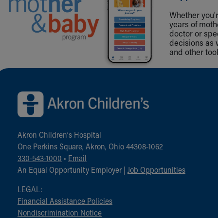
Whether you're
years of mot
doctor or spe
decisions as 
and other tool
Back to top of page
Akron Children‘s Hospital
One Perkins Square, Akron, Ohio 44308-1062
330-543-1000
•
Email
An Equal Opportunity Employer |
Job Opportunities
LEGAL:
Financial Assistance Policies
Nondiscrimination Notice