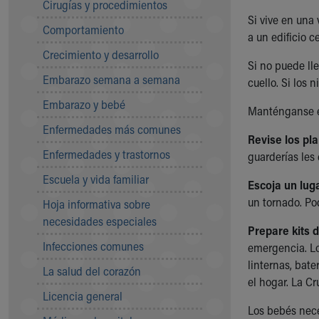
Cirugías y procedimientos
Community Mission
Si vive en una 
Comportamiento
Connect With Us
a un edificio c
Our Culture of Caring
Crecimiento y desarrollo
Newsroom
Si no puede lle
Embarazo semana a semana
Our Leadership
cuello. Si los
Quality and Patient Safety
Embarazo y bebé
Manténganse en
Unity and Engagement
Enfermedades más comunes
Women's Board
Revise los pl
Our History
Enfermedades y trastornos
guarderías les
More childhood, please.™
Escuela y vida familiar
Cincinnati Children's
Escoja un lug
Your Visit
un tornado. Po
Hoja informativa sobre
MyChart Telehealth Visits
necesidades especiales
Prepare kits 
Directions
Infecciones comunes
emergencia. Lo
Doggie Brigade
linternas, bate
During Your Visit
La salud del corazón
el hogar. La C
Financial Services
Licencia general
Rest Accommodations
Los bebés nece