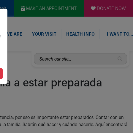
en's
MAKE AN APPOINTMENT
DONATE NOW
O WE ARE
YOUR VISIT
HEALTH INFO
I WANT TO…
n
Search
our
site...
lia a estar preparada
tencia; por eso es importante estar preparados. Contar con un
 la familia. Sabrán qué hacer y cuándo hacerlo. Aquí encontrará