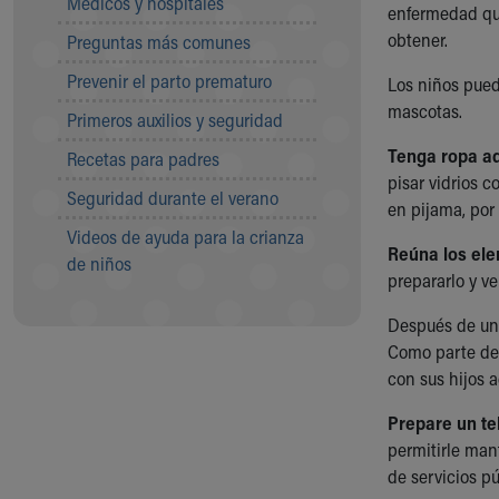
Médicos y hospitales
Visiting
enfermedad que
Gift Shop
obtener.
Preguntas más comunes
Department of Public Safety
Prevenir el parto prematuro
Health Info
Los niños pued
Health Information
mascotas.
Primeros auxilios y seguridad
Healthy Info, Healthy Kids
Tenga ropa ad
Recetas para padres
Inside Children's Blog
pisar vidrios 
KidsHealth Topics
Seguridad durante el verano
en pijama, por
Family Library
Videos de ayuda para la crianza
Educational Resources
Reúna los ele
de niños
Injury Prevention
prepararlo y ve
Medical Records
Symptom Checker
Después de un 
Skip to main content
Como parte de 
con sus hijos 
Prepare un te
permitirle man
de servicios pú