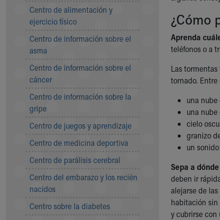
Symptom Checker
Centro de alimentación y
¿Cómo pu
Financial Services
ejercicio físico
Price Estimates
Aprenda cuále
Centro de información sobre el
Family Supports
teléfonos o a t
asma
Sports Health Services Provider for Akron Zips
New Parents
Centro de información sobre el
Las tormentas 
Find a Pediatrics Location
cáncer
tornado. Entre
Find a Pediatrician
Centro de información sobre la
MyChart
una nube c
gripe
Make an Appointment
una nube 
Breastfeeding Medicine
cielo oscu
Centro de juegos y aprendizaje
Child Passenger Safety
granizo d
Centro de medicina deportiva
Safe Sleep for Babies
un sonido 
Safe Sleep
Centro de parálisis cerebral
Sepa a dónde 
About Akron Children's Pediatrics
Centro del embarazo y los recién
deben ir rápid
Who We Are
nacidos
alejarse de las
Building a Brighter Future
habitación sin
Our Mission, Vision, Promise
Centro sobre la diabetes
y cubrirse con 
Calendar of Events