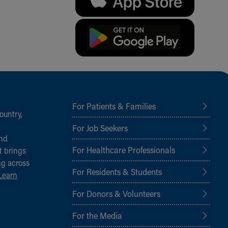
For Patients & Families
ountry,
For Job Seekers
and
For Healthcare Professionals
t brings
ng across
For Residents & Students
Learn
For Donors & Volunteers
For the Media