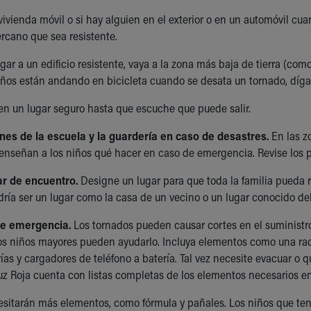
vivienda móvil o si hay alguien en el exterior o en un automóvil cu
ercano que sea resistente.
gar a un edificio resistente, vaya a la zona más baja de tierra (como
 niños están andando en bicicleta cuando se desata un tornado, díg
 un lugar seguro hasta que escuche que puede salir.
anes de la escuela y la guardería en caso de desastres.
En las zo
 enseñan a los niños qué hacer en caso de emergencia. Revise los p
ar de encuentro.
Designe un lugar para que toda la familia pueda r
dría ser un lugar como la casa de un vecino o un lugar conocido del
de emergencia.
Los tornados pueden causar cortes en el suministro 
s niños mayores pueden ayudarlo. Incluya elementos como una radi
rías y cargadores de teléfono a batería. Tal vez necesite evacuar o q
ruz Roja cuenta con listas completas de los elementos necesarios 
sitarán más elementos, como fórmula y pañales. Los niños que te