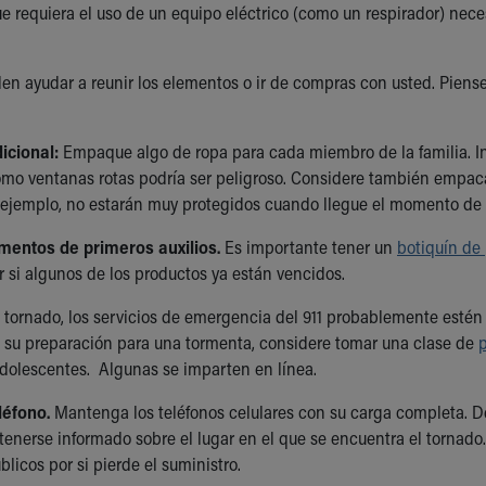
 requiera el uso de un equipo eléctrico (como un respirador) nec
en ayudar a reunir los elementos o ir de compras con usted. Piens
icional:
Empaque algo de ropa para cada miembro de la familia. Inc
como ventanas rotas podría ser peligroso. Considere también empa
 ejemplo, no estarán muy protegidos cuando llegue el momento de a
mentos de primeros auxilios.
Es importante tener un
botiquín de 
r si algunos de los productos ya están vencidos.
tornado, los servicios de emergencia del 911 probablemente estén
su preparación para una tormenta, considere tomar una clase de
p
adolescentes. Algunas se imparten en línea.
léfono.
Mantenga los teléfonos celulares con su carga completa. D
tenerse informado sobre el lugar en el que se encuentra el torna
blicos por si pierde el suministro.