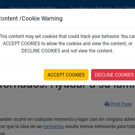
Operator:
330-543-1000
Questions or Referrals:
Ask Childr
Content /Cookie Warning
GET CARE
NEW PARENTS
WH
This content may set cookies that could track your behavior. You ca
ACCEPT COOKIES to allow the cookies and view the content, or
DECLINE COOKIES and not view the content.
ACCEPT COOKIES
DECLINE COOKIES
Tornados: Ayudar a su fami
Print
Print Page
ueden ocurrir en cualquier momento y lugar casi sin ninguna adver
er que la idea de las
tormentas
resulte menos estresante para toda
os.