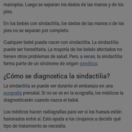
manoplas. Luego se separan los dedos de las manos y de los
Our Mission, Vision, Promise
pies.
Calendar of Events
Community Mission
En los bebés con sindactilia, los dedos de las manos o de los
Connect With Us
pies no se separan por completo.
Our Culture of Caring
Newsroom
Cualquier bebé puede nacer con sindactilia. La sindactilia
Our Leadership
puede ser hereditaria. La mayoría de los bebés afectados no
Quality and Patient Safety
tienen otros problemas de salud. Pero, a veces, la sindactilia
Unity and Engagement
forma parte de un síndrome de origen
genético
.
Women's Board
¿Cómo se diagnostica la sindactilia?
Our History
More childhood, please.™
La sindactilia se puede ver durante el embarazo en una
Cincinnati Children's
ecografía
prenatal. Si no se ve en la ecografía, los médicos la
Your Visit
diagnosticarán cuando nazca el bebé.
MyChart Telehealth Visits
Los médicos hacen radiografías para ver si los huesos están
Directions
fusionados entre sí. Esto ayuda a los cirujanos a decidir qué
Doggie Brigade
tipo de tratamiento se necesita.
During Your Visit