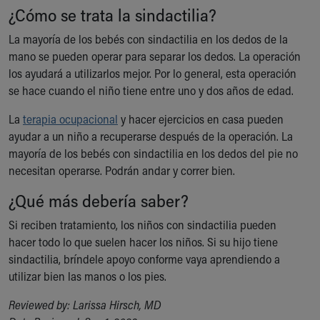
Financial Services
¿Cómo se trata la sindactilia?
Rest Accommodations
Visiting
La mayoría de los bebés con sindactilia en los dedos de la
Gift Shop
mano se pueden operar para separar los dedos. La operación
Department of Public Safety
los ayudará a utilizarlos mejor. Por lo general, esta operación
Health Info
se hace cuando el niño tiene entre uno y dos años de edad.
Health Information
La
terapia ocupacional
y hacer ejercicios en casa pueden
Healthy Info, Healthy Kids
ayudar a un niño a recuperarse después de la operación. La
Inside Children's Blog
mayoría de los bebés con sindactilia en los dedos del pie no
KidsHealth Topics
necesitan operarse. Podrán andar y correr bien.
Family Library
Educational Resources
¿Qué más debería saber?
Injury Prevention
Si reciben tratamiento, los niños con sindactilia pueden
Medical Records
hacer todo lo que suelen hacer los niños. Si su hijo tiene
Symptom Checker
sindactilia, bríndele apoyo conforme vaya aprendiendo a
Skip to main content
utilizar bien las manos o los pies.
Reviewed by: Larissa Hirsch, MD