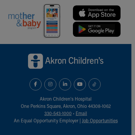
Back to top of page
Akron Children‘s Hospital
One Perkins Square, Akron, Ohio 44308-1062
330-543-1000
•
Email
An Equal Opportunity Employer |
Job Opportunities