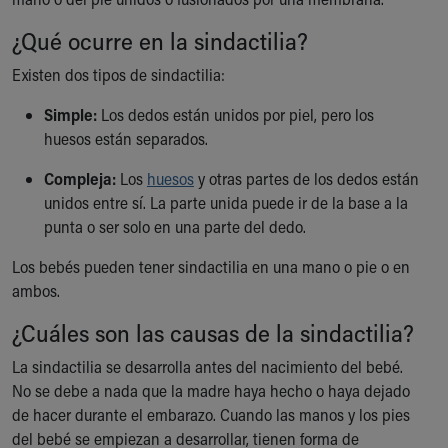
Ronald McDonald House Care Mobile
¿Qué ocurre en la sindactilia?
Health Centers
Symptom Checker
Existen dos tipos de sindactilia:
Financial Services
Price Estimates
Simple:
Los dedos están unidos por piel, pero los
Family Supports
huesos están separados.
Sports Health Services Provider for Akron Zips
Compleja:
Los
huesos
y otras partes de los dedos están
New Parents
unidos entre sí. La parte unida puede ir de la base a la
Find a Pediatrics Location
punta o ser solo en una parte del dedo.
Find a Pediatrician
MyChart
Los bebés pueden tener sindactilia en una mano o pie o en
Make an Appointment
ambos.
Breastfeeding Medicine
Child Passenger Safety
¿Cuáles son las causas de la sindactilia?
Safe Sleep for Babies
La sindactilia se desarrolla antes del nacimiento del bebé.
Safe Sleep
No se debe a nada que la madre haya hecho o haya dejado
About Akron Children's Pediatrics
de hacer durante el embarazo. Cuando las manos y los pies
Who We Are
del bebé se empiezan a desarrollar, tienen forma de
Building a Brighter Future