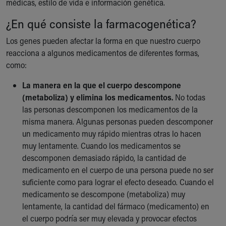
médicas, estilo de vida e información genética.
Our Mission, Vision, Promise
¿En qué consiste la farmacogenética?
Calendar of Events
Community Mission
Los genes pueden afectar la forma en que nuestro cuerpo
Connect With Us
reacciona a algunos medicamentos de diferentes formas,
Our Culture of Caring
como:
Newsroom
Our Leadership
La manera en la que el cuerpo descompone
Quality and Patient Safety
(metaboliza) y elimina los medicamentos.
No todas
Unity and Engagement
las personas descomponen los medicamentos de la
Women's Board
misma manera. Algunas personas pueden descomponer
Our History
un medicamento muy rápido mientras otras lo hacen
More childhood, please.™
muy lentamente. Cuando los medicamentos se
Cincinnati Children's
descomponen demasiado rápido, la cantidad de
Your Visit
medicamento en el cuerpo de una persona puede no ser
MyChart Telehealth Visits
suficiente como para lograr el efecto deseado. Cuando el
Directions
medicamento se descompone (metaboliza) muy
Doggie Brigade
lentamente, la cantidad del fármaco (medicamento) en
During Your Visit
el cuerpo podría ser muy elevada y provocar efectos