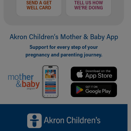
SEND A GET
TELL US HOW
WELL CARD
WE'RE DOING
Akron Children‘s Mother & Baby App
Support for every step of your
pregnancy and parenting journey.
Back to top of page