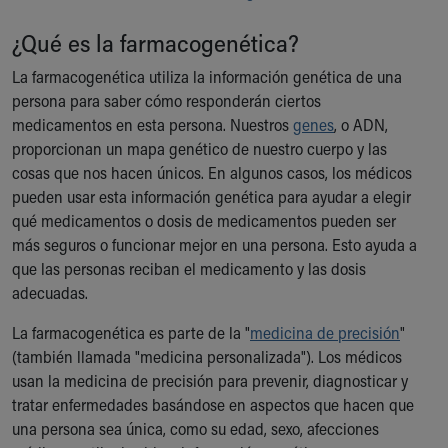
Ronald McDonald House Care Mobile
Health Centers
¿Qué es la farmacogenética?
Symptom Checker
La farmacogenética utiliza la información genética de una
Financial Services
persona para saber cómo responderán ciertos
Price Estimates
medicamentos en esta persona. Nuestros
genes
, o ADN,
Family Supports
proporcionan un mapa genético de nuestro cuerpo y las
Sports Health Services Provider for Akron Zips
cosas que nos hacen únicos. En algunos casos, los médicos
New Parents
pueden usar esta información genética para ayudar a elegir
Find a Pediatrics Location
qué medicamentos o dosis de medicamentos pueden ser
Find a Pediatrician
más seguros o funcionar mejor en una persona. Esto ayuda a
MyChart
que las personas reciban el medicamento y las dosis
Make an Appointment
adecuadas.
Breastfeeding Medicine
Child Passenger Safety
La farmacogenética es parte de la "
medicina de precisión
"
Safe Sleep for Babies
(también llamada "medicina personalizada"). Los médicos
Safe Sleep
usan la medicina de precisión para prevenir, diagnosticar y
About Akron Children's Pediatrics
tratar enfermedades basándose en aspectos que hacen que
Who We Are
una persona sea única, como su edad, sexo, afecciones
Building a Brighter Future