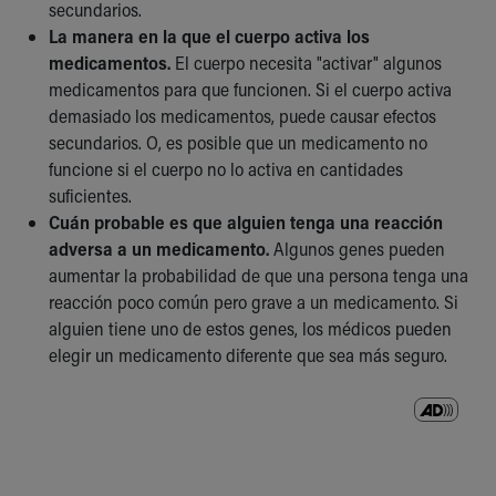
Financial Services
secundarios.
Rest Accommodations
La manera en la que el cuerpo activa los
Visiting
medicamentos.
El cuerpo necesita "activar" algunos
Gift Shop
medicamentos para que funcionen. Si el cuerpo activa
Department of Public Safety
demasiado los medicamentos, puede causar efectos
Health Info
secundarios. O, es posible que un medicamento no
Health Information
funcione si el cuerpo no lo activa en cantidades
Healthy Info, Healthy Kids
suficientes.
Inside Children's Blog
Cuán probable es que alguien tenga una reacción
KidsHealth Topics
adversa a un medicamento.
Algunos genes pueden
Family Library
aumentar la probabilidad de que una persona tenga una
Educational Resources
reacción poco común pero grave a un medicamento. Si
Injury Prevention
alguien tiene uno de estos genes, los médicos pueden
Medical Records
elegir un medicamento diferente que sea más seguro.
Symptom Checker
Skip to main content