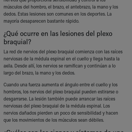
Ronald McDonald House Care Mobile
músculos del hombro, el brazo, el antebrazo, la mano y los
Health Centers
dedos. Estas lesiones son comunes en los deportes. La
Symptom Checker
mayoría desaparecen bastante rápido.
Financial Services
¿Qué ocurre en las lesiones del plexo
Price Estimates
Family Supports
braquial?
Sports Health Services Provider for Akron Zips
La red de nervios del plexo braquial comienza con las raíces
New Parents
nerviosas de la médula espinal en el cuello y llega hasta la
Find a Pediatrics Location
axila. Desde allí, los nervios se ramifican y continúan a lo
Find a Pediatrician
largo del brazo, la mano y los dedos.
MyChart
Make an Appointment
Cuando una fuerza aumenta el ángulo entre el cuello y los
Breastfeeding Medicine
hombros, los nervios del plexo braquial pueden estirarse o
Child Passenger Safety
desgarrarse. La lesión también puede arrancar las raíces
Safe Sleep for Babies
nerviosas del plexo braquial de la médula espinal. Los
Safe Sleep
nervios dañados pierden un poco de sensibilidad y hacen
About Akron Children's Pediatrics
que los movimientos de los músculos sean débiles.
Who We Are
Building a Brighter Future