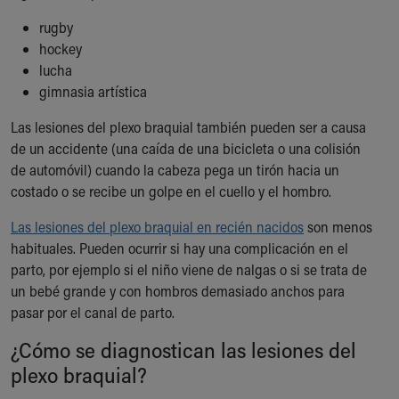
Financial Services
Rest Accommodations
rugby
Visiting
hockey
Gift Shop
lucha
Department of Public Safety
gimnasia artística
Health Info
Las lesiones del plexo braquial también pueden ser a causa
Health Information
de un accidente (una caída de una bicicleta o una colisión
Healthy Info, Healthy Kids
de automóvil) cuando la cabeza pega un tirón hacia un
Inside Children's Blog
costado o se recibe un golpe en el cuello y el hombro.
KidsHealth Topics
Family Library
Las lesiones del plexo braquial en recién nacidos
son menos
Educational Resources
habituales. Pueden ocurrir si hay una complicación en el
Injury Prevention
parto, por ejemplo si el niño viene de nalgas o si se trata de
Medical Records
un bebé grande y con hombros demasiado anchos para
Symptom Checker
pasar por el canal de parto.
Skip to main content
¿Cómo se diagnostican las lesiones del
plexo braquial?