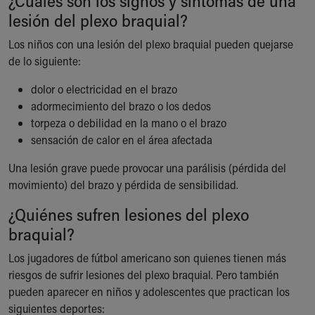
¿Cuáles son los signos y síntomas de una
Our Mission, Vision, Promise
lesión del plexo braquial?
Calendar of Events
Los niños con una lesión del plexo braquial pueden quejarse
Community Mission
de lo siguiente:
Connect With Us
Our Culture of Caring
dolor o electricidad en el brazo
Newsroom
adormecimiento del brazo o los dedos
Our Leadership
torpeza o debilidad en la mano o el brazo
Quality and Patient Safety
sensación de calor en el área afectada
Unity and Engagement
Women's Board
Una lesión grave puede provocar una parálisis (pérdida del
Our History
movimiento) del brazo y pérdida de sensibilidad.
More childhood, please.™
¿Quiénes sufren lesiones del plexo
Cincinnati Children's
braquial?
Your Visit
MyChart Telehealth Visits
Los jugadores de fútbol americano son quienes tienen más
Directions
riesgos de sufrir lesiones del plexo braquial. Pero también
Doggie Brigade
pueden aparecer en niños y adolescentes que practican los
During Your Visit
siguientes deportes: