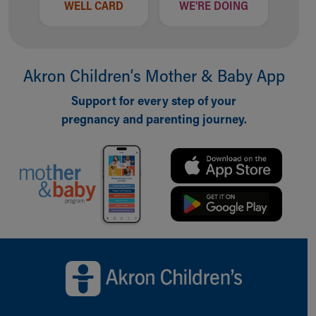
WELL CARD
WE'RE DOING
Akron Children‘s Mother & Baby App
Support for every step of your
pregnancy and parenting journey.
Back to top of page