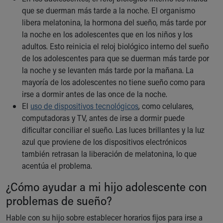
Our Mission, Vision, Promise
que se duerman más tarde a la noche. El organismo
Calendar of Events
libera melatonina, la hormona del sueño, más tarde por
Community Mission
la noche en los adolescentes que en los niños y los
Connect With Us
adultos. Esto reinicia el reloj biológico interno del sueño
Our Culture of Caring
de los adolescentes para que se duerman más tarde por
Newsroom
la noche y se levanten más tarde por la mañana. La
Our Leadership
mayoría de los adolescentes no tiene sueño como para
Quality and Patient Safety
irse a dormir antes de las once de la noche.
Unity and Engagement
El
uso de dispositivos tecnológicos
, como celulares,
Women's Board
computadoras y TV, antes de irse a dormir puede
Our History
dificultar conciliar el sueño. Las luces brillantes y la luz
More childhood, please.™
azul que proviene de los dispositivos electrónicos
Cincinnati Children's
también retrasan la liberación de melatonina, lo que
Your Visit
acentúa el problema.
MyChart Telehealth Visits
¿Cómo ayudar a mi hijo adolescente con
Directions
problemas de sueño?
Doggie Brigade
During Your Visit
Hable con su hijo sobre establecer horarios fijos para irse a