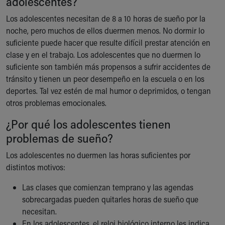
adolescentes?
Ronald McDonald House Care Mobile
Los adolescentes necesitan de 8 a 10 horas de sueño por la
Health Centers
noche, pero muchos de ellos duermen menos. No dormir lo
Symptom Checker
suficiente puede hacer que resulte difícil prestar atención en
Financial Services
clase y en el trabajo. Los adolescentes que no duermen lo
Price Estimates
suficiente son también más propensos a sufrir accidentes de
Family Supports
tránsito y tienen un peor desempeño en la escuela o en los
Sports Health Services Provider for Akron Zips
deportes. Tal vez estén de mal humor o deprimidos, o tengan
New Parents
otros problemas emocionales.
Find a Pediatrics Location
Find a Pediatrician
¿Por qué los adolescentes tienen
MyChart
problemas de sueño?
Make an Appointment
Breastfeeding Medicine
Los adolescentes no duermen las horas suficientes por
Child Passenger Safety
distintos motivos:
Safe Sleep for Babies
Las clases que comienzan temprano y las agendas
Safe Sleep
sobrecargadas pueden quitarles horas de sueño que
About Akron Children's Pediatrics
Who We Are
necesitan.
Building a Brighter Future
En los adolescentes, el reloj biológico interno les indica