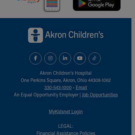
Back to top of page
Akron Children‘s Hospital
One Perkins Square, Akron, Ohio 44308-1062
330-543-1000
•
Email
An Equal Opportunity Employer |
Job Opportunities
MyKidsnet Login
LEGAL:
Financial Assistance Policies