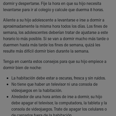
Financial Services
dormir y despertarse. Fije la hora en que su hijo necesita
Rest Accommodations
levantarse para ir al colegio y calcule que duerma 8 horas.
Visiting
Aliente a su hijo adolescente a levantarse e irse a dormir a
Gift Shop
aproximadamente la misma hora todos los días. Los fines de
Department of Public Safety
semana, los adolescentes deberían tratar de ajustarse a este
Health Info
horario lo más posible. Si se van a dormir mucho más tarde o
Health Information
duermen hasta más tarde los fines de semana, quizá les
Healthy Info, Healthy Kids
resulte más difícil dormir bien durante la semana.
Inside Children's Blog
KidsHealth Topics
Tenga en cuenta estos consejos para que su hijo empiece a
Family Library
dormir bien de noche:
Educational Resources
Injury Prevention
La habitación debe estar a oscuras, fresca y sin ruidos.
Medical Records
No tiene que haber un televisor ni una consola de
Symptom Checker
videojuegos en la habitación.
Skip to main content
Alrededor de una hora antes de irse a dormir, su hijo
debe apagar el televisor, la computadora, la tableta y la
consola de videojuegos. Trate de apagar los celulares o
de cargarlos fuera de la habitación.