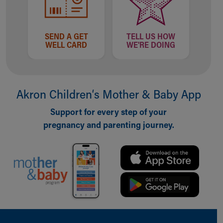
SEND A GET
TELL US HOW
WELL CARD
WE'RE DOING
Akron Children‘s Mother & Baby App
Support for every step of your
pregnancy and parenting journey.
Back to top of page