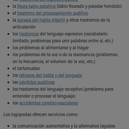
Our Mission, Vision, Promise
la
fisura labio-palatina
(labio fisurado y paladar hendido)
Calendar of Events
el
trastorno del procesamiento auditivo
Community Mission
la
apraxia del habla infantil
y otros trastornos de la
Connect With Us
articulación
Our Culture of Caring
los
trastornos
del lenguaje expresivo (vocabulario
Newsroom
limitado, problemas para unir palabras entre sí, etc.)
Our Leadership
los problemas al alimentarse y al tragar
Quality and Patient Safety
los problemas de la voz o de la resonancia (problemas
Unity and Engagement
en la frecuencia, el volumen de la voz, etc.)
Women's Board
el tartamudeo
Our History
los
retrasos del habla y del lenguaje
More childhood, please.™
las
pérdidas auditivas
Cincinnati Children's
los trastornos del lenguaje receptivo (problema para
Your Visit
entender o procesar el lenguaje)
MyChart Telehealth Visits
los
accidentes cerebro-vasculares
Directions
Los logopedas ofrecen servicios como:
Doggie Brigade
During Your Visit
la comunicación aumentativa y la alternativa (ayudas