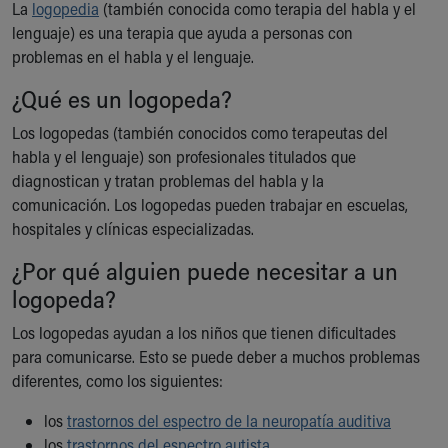
La
logopedia
(también conocida como terapia del habla y el
Ronald McDonald House Care Mobile
lenguaje) es una terapia que ayuda a personas con
Health Centers
problemas en el habla y el lenguaje.
Symptom Checker
Financial Services
¿Qué es un logopeda?
Price Estimates
Los logopedas (también conocidos como terapeutas del
Family Supports
habla y el lenguaje) son profesionales titulados que
Sports Health Services Provider for Akron Zips
diagnostican y tratan problemas del habla y la
New Parents
comunicación. Los logopedas pueden trabajar en escuelas,
Find a Pediatrics Location
hospitales y clínicas especializadas.
Find a Pediatrician
MyChart
¿Por qué alguien puede necesitar a un
Make an Appointment
logopeda?
Breastfeeding Medicine
Child Passenger Safety
Los logopedas ayudan a los niños que tienen dificultades
Safe Sleep for Babies
para comunicarse. Esto se puede deber a muchos problemas
Safe Sleep
diferentes, como los siguientes:
About Akron Children's Pediatrics
Who We Are
los
trastornos del espectro de la neuropatía auditiva
Building a Brighter Future
los
trastornos del espectro autista