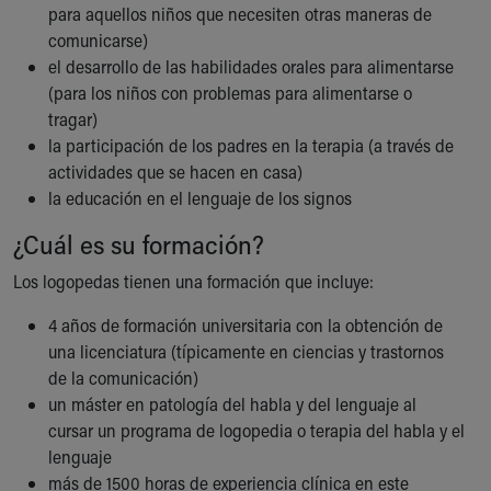
Financial Services
para aquellos niños que necesiten otras maneras de
Rest Accommodations
comunicarse)
Visiting
el desarrollo de las habilidades orales para alimentarse
Gift Shop
(para los niños con problemas para alimentarse o
Department of Public Safety
tragar)
Health Info
la participación de los padres en la terapia (a través de
Health Information
actividades que se hacen en casa)
Healthy Info, Healthy Kids
la educación en el lenguaje de los signos
Inside Children's Blog
¿Cuál es su formación?
KidsHealth Topics
Family Library
Los logopedas tienen una formación que incluye:
Educational Resources
Injury Prevention
4 años de formación universitaria con la obtención de
Medical Records
una licenciatura (típicamente en ciencias y trastornos
Symptom Checker
de la comunicación)
Skip to main content
un máster en patología del habla y del lenguaje al
cursar un programa de logopedia o terapia del habla y el
lenguaje
más de 1500 horas de experiencia clínica en este