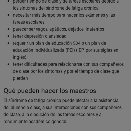
perder tiempo de clase y de tareas escolares debido a
Financial Services
los síntomas del síndrome de fatiga crónica.
Rest Accommodations
necesitar más tiempo para hacer los exámenes y las
Visiting
tareas escolares
Gift Shop
parecer ser vagos, apáticos, dejados, inatentos
Department of Public Safety
tener depresión o ansiedad
Health Info
requerir un plan de educación 504 o un plan de
Health Information
educación individualizada (PEI) (IEP, por sus siglas en
Healthy Info, Healthy Kids
inglés)
Inside Children's Blog
tener dificultades para relacionarse con sus compañeros
KidsHealth Topics
de clase por los síntomas y por el tiempo de clase que
Family Library
pierden
Educational Resources
Injury Prevention
Qué pueden hacer los maestros
Medical Records
Symptom Checker
El síndrome de fatiga crónica puede afectar a la asistencia
Skip to main content
del alumno a clase, a sus interacciones con sus compañeros
de clase, a la ejecución de las tareas escolares y al
rendimiento académico general.