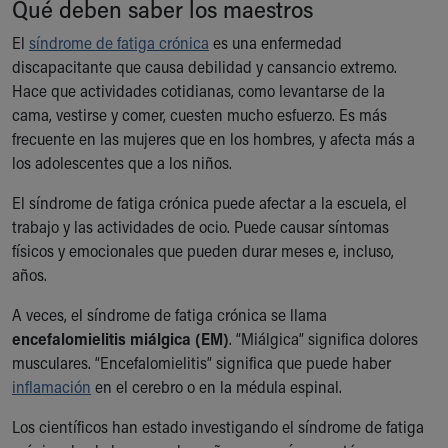
Qué deben saber los maestros
Ronald McDonald House Care Mobile
Health Centers
El
síndrome de fatiga crónica
es una enfermedad
Symptom Checker
discapacitante que causa debilidad y cansancio extremo.
Financial Services
Hace que actividades cotidianas, como levantarse de la
Price Estimates
cama, vestirse y comer, cuesten mucho esfuerzo. Es más
Family Supports
frecuente en las mujeres que en los hombres, y afecta más a
Sports Health Services Provider for Akron Zips
los adolescentes que a los niños.
New Parents
El síndrome de fatiga crónica puede afectar a la escuela, el
Find a Pediatrics Location
trabajo y las actividades de ocio. Puede causar síntomas
Find a Pediatrician
físicos y emocionales que pueden durar meses e, incluso,
MyChart
años.
Make an Appointment
Breastfeeding Medicine
A veces, el síndrome de fatiga crónica se llama
Child Passenger Safety
encefalomielitis miálgica (EM)
. “Miálgica” significa dolores
Safe Sleep for Babies
musculares. “Encefalomielitis” significa que puede haber
Safe Sleep
inflamación
en el cerebro o en la médula espinal.
About Akron Children's Pediatrics
Who We Are
Los científicos han estado investigando el síndrome de fatiga
Building a Brighter Future