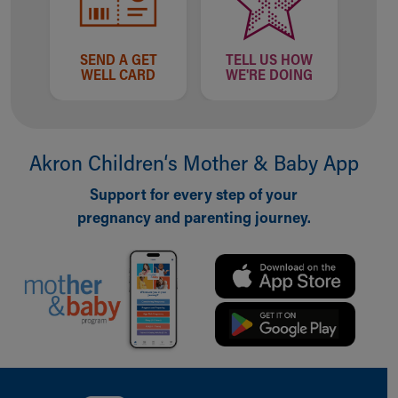
SEND A GET
TELL US HOW
WELL CARD
WE'RE DOING
Akron Children‘s Mother & Baby App
Support for every step of your
pregnancy and parenting journey.
Back to top of page