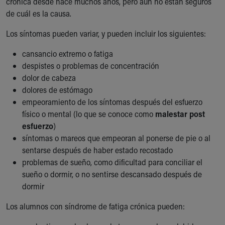
crónica desde hace muchos años, pero aún no están seguros
Our Mission, Vision, Promise
de cuál es la causa.
Calendar of Events
Los síntomas pueden variar, y pueden incluir los siguientes:
Community Mission
Connect With Us
cansancio extremo o fatiga
Our Culture of Caring
despistes o problemas de concentración
Newsroom
dolor de cabeza
Our Leadership
dolores de estómago
Quality and Patient Safety
empeoramiento de los síntomas después del esfuerzo
Unity and Engagement
físico o mental (lo que se conoce como
malestar post
Women's Board
esfuerzo
)
Our History
síntomas o mareos que empeoran al ponerse de pie o al
More childhood, please.™
sentarse después de haber estado recostado
Cincinnati Children's
problemas de sueño, como dificultad para conciliar el
Your Visit
sueño o dormir, o no sentirse descansado después de
MyChart Telehealth Visits
dormir
Directions
Doggie Brigade
Los alumnos con síndrome de fatiga crónica pueden:
During Your Visit