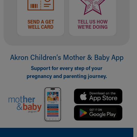
SEND A GET
TELL US HOW
WELL CARD
WE'RE DOING
Akron Children‘s Mother & Baby App
Support for every step of your
pregnancy and parenting journey.
Back to top of page