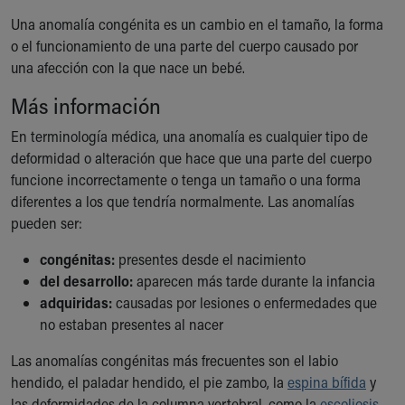
Ronald McDonald House Care Mobile
Una anomalía congénita es un cambio en el tamaño, la forma
Health Centers
o el funcionamiento de una parte del cuerpo causado por
Symptom Checker
una afección con la que nace un bebé.
Financial Services
Price Estimates
Más información
Family Supports
En terminología médica, una anomalía es cualquier tipo de
Sports Health Services Provider for Akron Zips
deformidad o alteración que hace que una parte del cuerpo
New Parents
funcione incorrectamente o tenga un tamaño o una forma
Find a Pediatrics Location
diferentes a los que tendría normalmente. Las anomalías
Find a Pediatrician
pueden ser:
MyChart
Make an Appointment
congénitas:
presentes desde el nacimiento
Breastfeeding Medicine
del desarrollo:
aparecen más tarde durante la infancia
Child Passenger Safety
adquiridas:
causadas por lesiones o enfermedades que
Safe Sleep for Babies
no estaban presentes al nacer
Safe Sleep
About Akron Children's Pediatrics
Las anomalías congénitas más frecuentes son el labio
Who We Are
hendido, el paladar hendido, el pie zambo, la
espina bífida
y
Building a Brighter Future
las deformidades de la columna vertebral, como la
escoliosis
,