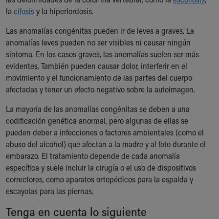
Our Mission, Vision, Promise
la
cifosis
y la hiperlordosis.
Calendar of Events
Las anomalías congénitas pueden ir de leves a graves. La
Community Mission
anomalías leves pueden no ser visibles ni causar ningún
Connect With Us
síntoma. En los casos graves, las anomalías suelen ser más
Our Culture of Caring
evidentes. También pueden causar dolor, interferir en el
Newsroom
movimiento y el funcionamiento de las partes del cuerpo
Our Leadership
afectadas y tener un efecto negativo sobre la autoimagen.
Quality and Patient Safety
Unity and Engagement
La mayoría de las anomalías congénitas se deben a una
Women's Board
codificación genética anormal, pero algunas de ellas se
Our History
pueden deber a infecciones o factores ambientales (como el
More childhood, please.™
abuso del alcohol) que afectan a la madre y al feto durante el
Cincinnati Children's
embarazo. El tratamiento depende de cada anomalía
Your Visit
específica y suele incluir la cirugía o el uso de dispositivos
MyChart Telehealth Visits
correctores, como aparatos ortopédicos para la espalda y
Directions
escayolas para las piernas.
Doggie Brigade
Tenga en cuenta lo siguiente
During Your Visit