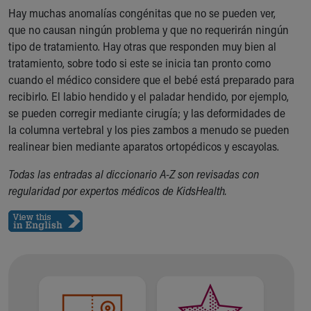
Financial Services
Hay muchas anomalías congénitas que no se pueden ver,
Rest Accommodations
que no causan ningún problema y que no requerirán ningún
Visiting
tipo de tratamiento. Hay otras que responden muy bien al
Gift Shop
tratamiento, sobre todo si este se inicia tan pronto como
Department of Public Safety
cuando el médico considere que el bebé está preparado para
Health Info
recibirlo. El labio hendido y el paladar hendido, por ejemplo,
Health Information
se pueden corregir mediante cirugía; y las deformidades de
Healthy Info, Healthy Kids
la columna vertebral y los pies zambos a menudo se pueden
Inside Children's Blog
realinear bien mediante aparatos ortopédicos y escayolas.
KidsHealth Topics
Family Library
Todas las entradas al diccionario A-Z son revisadas con
Educational Resources
regularidad por expertos médicos de KidsHealth.
Injury Prevention
Medical Records
Symptom Checker
Skip to main content