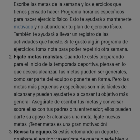
Escribe las metas de la semana y los ejercicios que
Our Mission, Vision, Promise
tienes pensado hacer. Programa horarios específicos
Calendar of Events
para hacer ejercicio físico. Esto te ayudará a mantenerte
Community Mission
motivado
y no abandonar tu plan de ejercicio físico.
Connect With Us
También te ayudará a llevar un registro de las
Our Culture of Caring
actividades que hiciste. Si te gustó algún programa de
Newsroom
ejercicios, toma nota para poder repetirlo otra semana.
Our Leadership
Fíjate metas realistas.
Cuando te estés preparando
Quality and Patient Safety
para el inicio de la temporada deportiva, piensa en lo
Unity and Engagement
que deseas alcanzar. Tus metas pueden ser generales,
Women's Board
como ser parte del equipo o ponerte en forma. Pero las
Our History
metas más pequeñas y específicas son más fáciles de
More childhood, please.™
alcanzar y pueden ayudarte a alcanzar tu objetivo más
Cincinnati Children's
general. Asegúrate de escribir tus metas y conversar
Your Visit
sobre ellas con tus padres o tu entrenador; ellos pueden
MyChart Telehealth Visits
darte su apoyo. Si alcanzas una meta, fíjate nuevas
Directions
metas. ¡Tener metas es una gran motivación!
Doggie Brigade
Revisa tu equipo.
Si estás retomando un deporte,
During Your Visit
pruébate el equipo y asegúrate de que te quede bien y