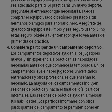
Financial Services
sea adecuado para ti. Si practicarás un nuevo deporte,
Rest Accommodations
pregúntale al entrenador qué necesitarás. Puedes
Visiting
comprar el equipo usado o pedírselo prestado a tus
Gift Shop
hermanos o amigos para ahorrar dinero. Asegúrate de
Department of Public Safety
que todo tu equipo esté limpio y sea seguro usarlo. Si no
Health Info
estás seguro, pídele a tu entrenador que lo vea antes del
Health Information
primer día de práctica.
Healthy Info, Healthy Kids
Considera participar de un campamento deportivo.
Inside Children's Blog
Los campamentos deportivos ayudan a los jugadores
KidsHealth Topics
nuevos y sin experiencia a practicar las habilidades
Family Library
necesarias antes de que comience la temporada. En los
Educational Resources
campamentos, suele haber jugadores universitarios,
Injury Prevention
entrenadores y otros profesionales que enseñan lo
Medical Records
necesario. La mayoría de los campamentos incluyen
Symptom Checker
sesiones de práctica y, hacia el final del día, partidos
Skip to main content
informales. Las sesiones de práctica ayudan a mejorar
tus habilidades. Los partidos informales con otros
participantes del campamento te permiten poner en