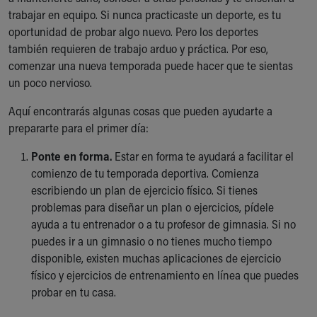
Ronald McDonald House Care Mobile
trabajar en equipo. Si nunca practicaste un deporte, es tu
Health Centers
oportunidad de probar algo nuevo. Pero los deportes
Symptom Checker
también requieren de trabajo arduo y práctica. Por eso,
Financial Services
comenzar una nueva temporada puede hacer que te sientas
Price Estimates
un poco nervioso.
Family Supports
Aquí encontrarás algunas cosas que pueden ayudarte a
Sports Health Services Provider for Akron Zips
prepararte para el primer día:
New Parents
Find a Pediatrics Location
Ponte en forma.
Estar en forma te ayudará a facilitar el
Find a Pediatrician
comienzo de tu temporada deportiva. Comienza
MyChart
escribiendo un plan de ejercicio físico. Si tienes
Make an Appointment
problemas para diseñar un plan o ejercicios, pídele
Breastfeeding Medicine
ayuda a tu entrenador o a tu profesor de gimnasia. Si no
Child Passenger Safety
puedes ir a un gimnasio o no tienes mucho tiempo
Safe Sleep for Babies
disponible, existen muchas aplicaciones de ejercicio
Safe Sleep
físico y ejercicios de entrenamiento en línea que puedes
About Akron Children's Pediatrics
probar en tu casa.
Who We Are
Building a Brighter Future