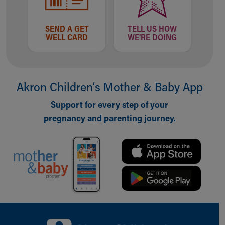
SEND A GET
TELL US HOW
WELL CARD
WE'RE DOING
Akron Children‘s Mother & Baby App
Support for every step of your
pregnancy and parenting journey.
Back to top of page