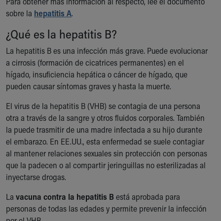
Para obtener más información al respecto, lee el documento
Financial Services
sobre la
hepatitis A
.
Rest Accommodations
Visiting
¿Qué es la hepatitis B?
Gift Shop
Department of Public Safety
La hepatitis B es una infección más grave. Puede evolucionar
Health Info
a cirrosis (formación de cicatrices permanentes) en el
Health Information
hígado, insuficiencia hepática o cáncer de hígado, que
Healthy Info, Healthy Kids
pueden causar síntomas graves y hasta la muerte.
Inside Children's Blog
El virus de la hepatitis B (VHB) se contagia de una persona
KidsHealth Topics
otra a través de la sangre y otros fluidos corporales. También
Family Library
la puede trasmitir de una madre infectada a su hijo durante
Educational Resources
el embarazo. En EE.UU., esta enfermedad se suele contagiar
Injury Prevention
al mantener relaciones sexuales sin protección con personas
Medical Records
que la padecen o al compartir jeringuillas no esterilizadas al
Symptom Checker
inyectarse drogas.
Skip to main content
La
vacuna contra la hepatitis B
está aprobada para
personas de todas las edades y permite prevenir la infección
por el VHB.