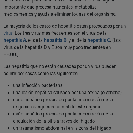
Ronald McDonald House Care Mobile
importante que procesa nutrientes, metaboliza
Health Centers
medicamentos y ayuda a eliminar toxinas del organismo.
Symptom Checker
Financial Services
La mayoría de los casos de hepatitis están provocados por un
Price Estimates
virus
. Los tres virus más frecuentes son el virus de la
Family Supports
hepatitis A
, el de la
hepatitis B
, y el de la
hepatitis C
. (Los
Sports Health Services Provider for Akron Zips
virus de la hepatitis D y E son muy poco frecuentes en
New Parents
EE.UU.)
Find a Pediatrics Location
Las hepatitis que no están causadas por un virus pueden
Find a Pediatrician
ocurrir por cosas como las siguientes:
MyChart
Make an Appointment
una infección bacteriana
Breastfeeding Medicine
una lesión hepática causada por una toxina (o veneno)
Child Passenger Safety
daño hepático provocado por la interrupción de la
Safe Sleep for Babies
irrigación sanguínea normal de este órgano
Safe Sleep
daño hepático provocado por la interrupción de la
About Akron Children's Pediatrics
circulación de la bilis a través del hígado
Who We Are
un traumatismo abdominal en la zona del hígado
Building a Brighter Future