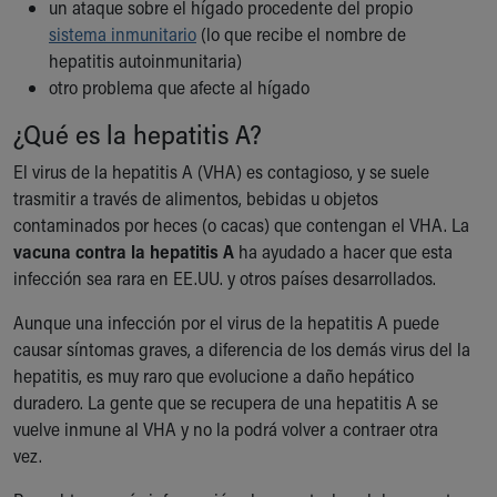
un ataque sobre el hígado procedente del propio
Our Mission, Vision, Promise
sistema inmunitario
(lo que recibe el nombre de
Calendar of Events
hepatitis autoinmunitaria)
Community Mission
otro problema que afecte al hígado
Connect With Us
¿Qué es la hepatitis A?
Our Culture of Caring
Newsroom
El virus de la hepatitis A (VHA) es contagioso, y se suele
Our Leadership
trasmitir a través de alimentos, bebidas u objetos
Quality and Patient Safety
contaminados por heces (o cacas) que contengan el VHA. La
Unity and Engagement
vacuna contra la hepatitis A
ha ayudado a hacer que esta
Women's Board
infección sea rara en EE.UU. y otros países desarrollados.
Our History
More childhood, please.™
Aunque una infección por el virus de la hepatitis A puede
Cincinnati Children's
causar síntomas graves, a diferencia de los demás virus del la
Your Visit
hepatitis, es muy raro que evolucione a daño hepático
MyChart Telehealth Visits
duradero. La gente que se recupera de una hepatitis A se
Directions
vuelve inmune al VHA y no la podrá volver a contraer otra
Doggie Brigade
vez.
During Your Visit