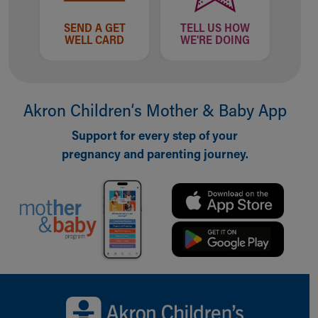
SEND A GET
TELL US HOW
WELL CARD
WE'RE DOING
Akron Children‘s Mother & Baby App
Support for every step of your
pregnancy and parenting journey.
Back to top of page