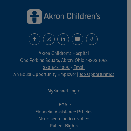
Back to top of page
Akron Children‘s Hospital
One Perkins Square, Akron, Ohio 44308-1062
330-543-1000
•
Email
An Equal Opportunity Employer |
Job Opportunities
MyKidsnet Login
LEGAL:
Financial Assistance Policies
Nondiscrimination Notice
Patient Rights