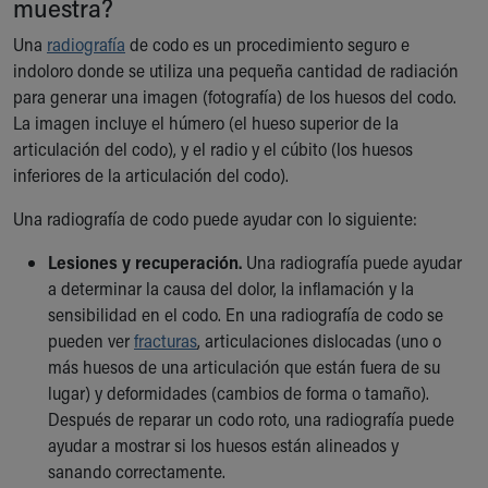
muestra?
Ronald McDonald House Care Mobile
Health Centers
Una
radiografía
de codo es un procedimiento seguro e
Symptom Checker
indoloro donde se utiliza una pequeña cantidad de radiación
Financial Services
para generar una imagen (fotografía) de los huesos del codo.
Price Estimates
La imagen incluye el húmero (el hueso superior de la
Family Supports
articulación del codo), y el radio y el cúbito (los huesos
Sports Health Services Provider for Akron Zips
inferiores de la articulación del codo).
New Parents
Una radiografía de codo puede ayudar con lo siguiente:
Find a Pediatrics Location
Find a Pediatrician
Lesiones y recuperación.
Una radiografía puede ayudar
MyChart
a determinar la causa del dolor, la inflamación y la
Make an Appointment
sensibilidad en el codo. En una radiografía de codo se
Breastfeeding Medicine
pueden ver
fracturas
, articulaciones dislocadas (uno o
Child Passenger Safety
más huesos de una articulación que están fuera de su
Safe Sleep for Babies
lugar) y deformidades (cambios de forma o tamaño).
Safe Sleep
Después de reparar un codo roto, una radiografía puede
About Akron Children's Pediatrics
ayudar a mostrar si los huesos están alineados y
Who We Are
sanando correctamente.
Building a Brighter Future