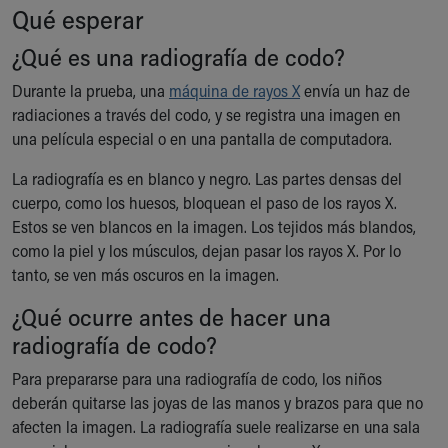
Financial Services
Qué esperar
Rest Accommodations
¿Qué es una radiografía de codo?
Visiting
Gift Shop
Durante la prueba, una
máquina de rayos X
envía un haz de
Department of Public Safety
radiaciones a través del codo, y se registra una imagen en
Health Info
una película especial o en una pantalla de computadora.
Health Information
Healthy Info, Healthy Kids
La radiografía es en blanco y negro. Las partes densas del
Inside Children's Blog
cuerpo, como los huesos, bloquean el paso de los rayos X.
KidsHealth Topics
Estos se ven blancos en la imagen. Los tejidos más blandos,
Family Library
como la piel y los músculos, dejan pasar los rayos X. Por lo
Educational Resources
tanto, se ven más oscuros en la imagen.
Injury Prevention
¿Qué ocurre antes de hacer una
Medical Records
radiografía de codo?
Symptom Checker
Skip to main content
Para prepararse para una radiografía de codo, los niños
deberán quitarse las joyas de las manos y brazos para que no
afecten la imagen. La radiografía suele realizarse en una sala