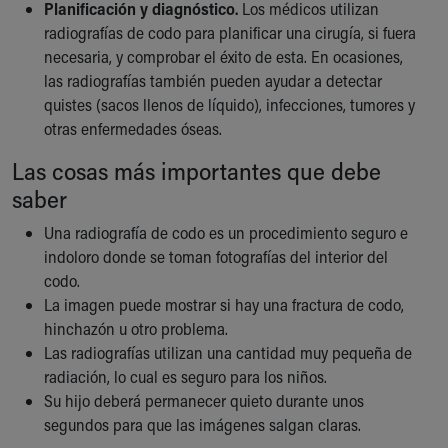
Planificación y diagnóstico.
Los médicos utilizan
Our Mission, Vision, Promise
radiografías de codo para planificar una cirugía, si fuera
Calendar of Events
necesaria, y comprobar el éxito de esta. En ocasiones,
Community Mission
las radiografías también pueden ayudar a detectar
Connect With Us
quistes (sacos llenos de líquido), infecciones, tumores y
Our Culture of Caring
otras enfermedades óseas.
Newsroom
Our Leadership
Las cosas más importantes que debe
Quality and Patient Safety
saber
Unity and Engagement
Una radiografía de codo es un procedimiento seguro e
Women's Board
indoloro donde se toman fotografías del interior del
Our History
codo.
More childhood, please.™
La imagen puede mostrar si hay una fractura de codo,
Cincinnati Children's
hinchazón u otro problema.
Your Visit
Las radiografías utilizan una cantidad muy pequeña de
MyChart Telehealth Visits
radiación, lo cual es seguro para los niños.
Directions
Su hijo deberá permanecer quieto durante unos
Doggie Brigade
segundos para que las imágenes salgan claras.
During Your Visit