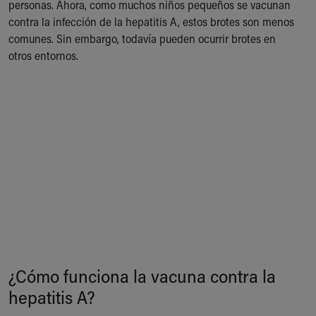
Financial Services
personas. Ahora, como muchos niños pequeños se vacunan
Rest Accommodations
contra la infección de la hepatitis A, estos brotes son menos
Visiting
comunes. Sin embargo, todavía pueden ocurrir brotes en
Gift Shop
otros entornos.
Department of Public Safety
Health Info
Health Information
Healthy Info, Healthy Kids
Inside Children's Blog
KidsHealth Topics
Family Library
Educational Resources
Injury Prevention
Medical Records
Symptom Checker
Skip to main content
¿Cómo funciona la vacuna contra la
hepatitis A?