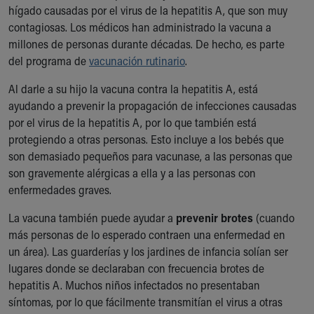
hígado causadas por el virus de la hepatitis A, que son muy
Our Mission, Vision, Promise
contagiosas. Los médicos han administrado la vacuna a
Calendar of Events
millones de personas durante décadas. De hecho, es parte
Community Mission
del programa de
vacunación rutinario
.
Connect With Us
Our Culture of Caring
Al darle a su hijo la vacuna contra la hepatitis A, está
Newsroom
ayudando a prevenir la propagación de infecciones causadas
Our Leadership
por el virus de la hepatitis A, por lo que también está
Quality and Patient Safety
protegiendo a otras personas. Esto incluye a los bebés que
Unity and Engagement
son demasiado pequeños para vacunase, a las personas que
Women's Board
son gravemente alérgicas a ella y a las personas con
Our History
enfermedades graves.
More childhood, please.™
Cincinnati Children's
La vacuna también puede ayudar a
prevenir brotes
(cuando
Your Visit
más personas de lo esperado contraen una enfermedad en
MyChart Telehealth Visits
un área). Las guarderías y los jardines de infancia solían ser
Directions
lugares donde se declaraban con frecuencia brotes de
Doggie Brigade
hepatitis A. Muchos niños infectados no presentaban
During Your Visit
síntomas, por lo que fácilmente transmitían el virus a otras