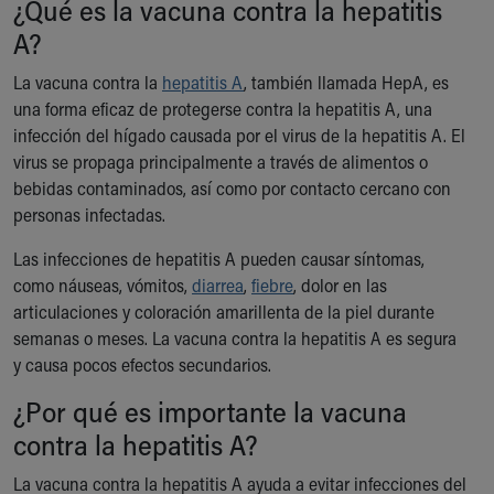
¿Qué es la vacuna contra la hepatitis
Ronald McDonald House Care Mobile
A?
Health Centers
Symptom Checker
La vacuna contra la
hepatitis A
, también llamada HepA, es
Financial Services
una forma eficaz de protegerse contra la hepatitis A, una
Price Estimates
infección del hígado causada por el virus de la hepatitis A. El
Family Supports
virus se propaga principalmente a través de alimentos o
Sports Health Services Provider for Akron Zips
bebidas contaminados, así como por contacto cercano con
New Parents
personas infectadas.
Find a Pediatrics Location
Find a Pediatrician
Las infecciones de hepatitis A pueden causar síntomas,
MyChart
como náuseas, vómitos,
diarrea
,
fiebre
, dolor en las
Make an Appointment
articulaciones y coloración amarillenta de la piel durante
Breastfeeding Medicine
semanas o meses. La vacuna contra la hepatitis A es segura
Child Passenger Safety
y causa pocos efectos secundarios.
Safe Sleep for Babies
¿Por qué es importante la vacuna
Safe Sleep
About Akron Children's Pediatrics
contra la hepatitis A?
Who We Are
La vacuna contra la hepatitis A ayuda a evitar infecciones del
Building a Brighter Future