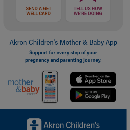
SEND A GET
TELL US HOW
WELL CARD
WE'RE DOING
Akron Children‘s Mother & Baby App
Support for every step of your
pregnancy and parenting journey.
Back to top of page