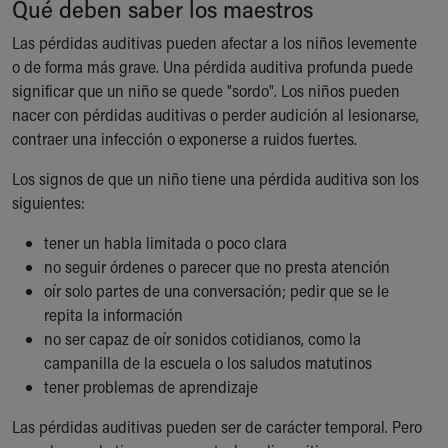
Qué deben saber los maestros
Ronald McDonald House Care Mobile
Health Centers
Las pérdidas auditivas pueden afectar a los niños levemente
Symptom Checker
o de forma más grave. Una pérdida auditiva profunda puede
Financial Services
significar que un niño se quede "sordo". Los niños pueden
Price Estimates
nacer con pérdidas auditivas o perder audición al lesionarse,
Family Supports
contraer una infección o exponerse a ruidos fuertes.
Sports Health Services Provider for Akron Zips
Los signos de que un niño tiene una pérdida auditiva son los
New Parents
siguientes:
Find a Pediatrics Location
Find a Pediatrician
tener un habla limitada o poco clara
MyChart
no seguir órdenes o parecer que no presta atención
Make an Appointment
oír solo partes de una conversación; pedir que se le
Breastfeeding Medicine
repita la información
Child Passenger Safety
no ser capaz de oír sonidos cotidianos, como la
Safe Sleep for Babies
campanilla de la escuela o los saludos matutinos
Safe Sleep
tener problemas de aprendizaje
About Akron Children's Pediatrics
Who We Are
Las pérdidas auditivas pueden ser de carácter temporal. Pero
Building a Brighter Future