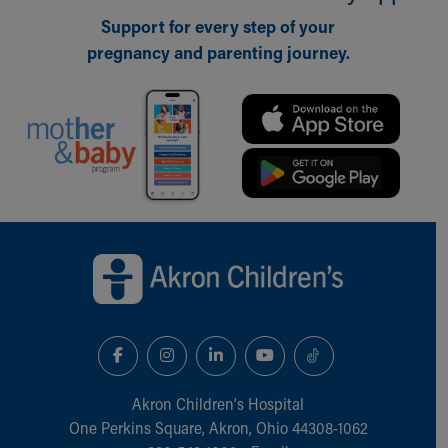
Support for every step of your
pregnancy and parenting journey.
Back to top of page
Akron Children‘s Hospital
One Perkins Square, Akron, Ohio 44308-1062