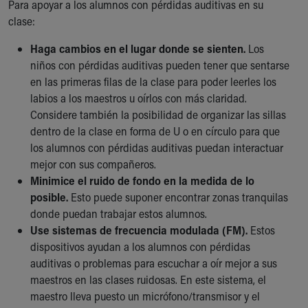
Financial Services
Para apoyar a los alumnos con pérdidas auditivas en su
Rest Accommodations
clase:
Visiting
Haga cambios en el lugar donde se sienten.
Los
Gift Shop
niños con pérdidas auditivas pueden tener que sentarse
Department of Public Safety
en las primeras filas de la clase para poder leerles los
Health Info
labios a los maestros u oírlos con más claridad.
Health Information
Considere también la posibilidad de organizar las sillas
Healthy Info, Healthy Kids
dentro de la clase en forma de U o en círculo para que
Inside Children's Blog
los alumnos con pérdidas auditivas puedan interactuar
KidsHealth Topics
mejor con sus compañeros.
Family Library
Minimice el ruido de fondo en la medida de lo
Educational Resources
posible.
Esto puede suponer encontrar zonas tranquilas
Injury Prevention
donde puedan trabajar estos alumnos.
Medical Records
Use sistemas de frecuencia modulada (FM).
Estos
Symptom Checker
dispositivos ayudan a los alumnos con pérdidas
Skip to main content
auditivas o problemas para escuchar a oír mejor a sus
maestros en las clases ruidosas. En este sistema, el
maestro lleva puesto un micrófono/transmisor y el