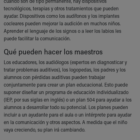
cuando son de tipo permanente, hay dispositivos
Our Mission, Vision, Promise
tecnológicos, terapias y otros tratamientos que pueden
Calendar of Events
ayudar. Dispositivos como los audífonos y los implantes
Community Mission
cocleares pueden mejorar la audición en muchos niños.
Connect With Us
Aprender el lenguaje de los signos o a leer los labios les
Our Culture of Caring
puede facilitar la comunicación.
Newsroom
Qué pueden hacer los maestros
Our Leadership
Quality and Patient Safety
Los educadores, los audiólogos (expertos en diagnosticar y
Unity and Engagement
tratar problemas auditivos), los logopedas, los padres y los
Women's Board
alumnos con pérdidas auditivas pueden trabajar
Our History
conjuntamente para crear un plan educacional. Esto puede
More childhood, please.™
suponer diseñar un programa de educación individualizado
Cincinnati Children's
(IEP, por sus siglas en inglés) o un plan 504 para ayudar a los
Your Visit
alumnos a desarrollar todo su potencial. Los planes pueden
MyChart Telehealth Visits
incluir a un ayudante para el aula o un intérprete para ayudar
Directions
en la comunicación y otros aspectos. A medida que el niño
Doggie Brigade
vaya creciendo, su plan irá cambiando.
During Your Visit